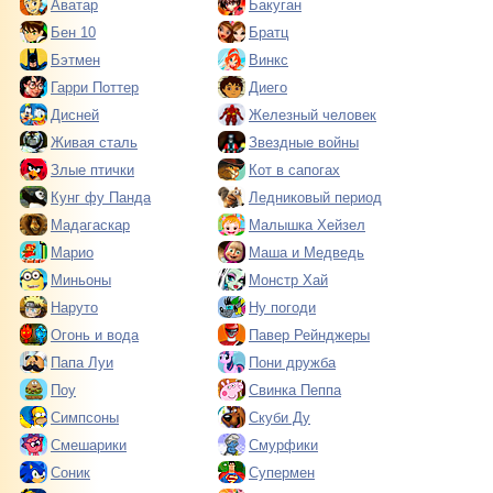
Аватар
Бакуган
Бен 10
Братц
Бэтмен
Винкс
Гарри Поттер
Диего
Дисней
Железный человек
Живая сталь
Звездные войны
Злые птички
Кот в сапогах
Кунг фу Панда
Ледниковый период
Мадагаскар
Малышка Хейзел
Марио
Маша и Медведь
Миньоны
Монстр Хай
Наруто
Ну погоди
Огонь и вода
Павер Рейнджеры
Папа Луи
Пони дружба
Поу
Свинка Пеппа
Симпсоны
Скуби Ду
Смешарики
Смурфики
Соник
Супермен