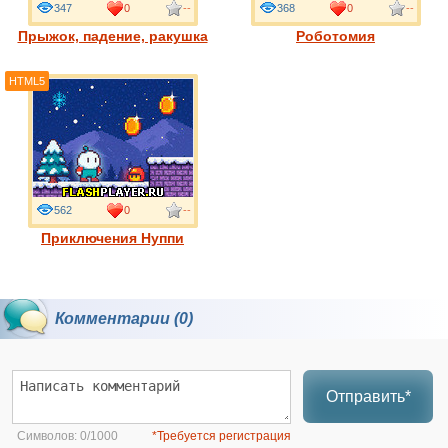
347
0
--
368
0
--
Прыжок, падение, ракушка
Роботомия
HTML5
562
0
--
Приключения Нуппи
Комментарии (0)
Отправить*
Символов:
0/1000
*Требуется регистрация