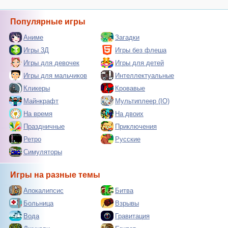
Популярные игры
Аниме
Загадки
Игры 3Д
Игры без флеша
Игры для девочек
Игры для детей
Игры для мальчиков
Интеллектуальные
Кликеры
Кровавые
Майнкрафт
Мультиплеер (IO)
На время
На двоих
Праздничные
Приключения
Ретро
Русские
Симуляторы
Игры на разные темы
Апокалипсис
Битва
Больница
Взрывы
Вода
Гравитация