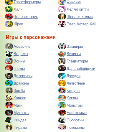
Трансформеры
Фиксики
Халк
Хелло китти
Человек паук
Шерлок холмс
Шрек
Эвер Афтер Хай
Игры с персонажами
Ассасины
Вампиры
Ведьмы
Викинги
Воины
Гладиаторы
Гномы
Дальнобойщики
Детективы
Джедаи
Драконы
Животные
Зомби
Клоуны
Ковбои
Куклы
Маги
Монстры
Мутанты
Насекомые
Ниндзя
Оборотни
Пираты
Покемоны