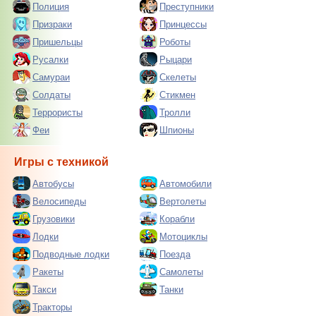
Полиция
Преступники
Призраки
Принцессы
Пришельцы
Роботы
Русалки
Рыцари
Самураи
Скелеты
Солдаты
Стикмен
Террористы
Тролли
Феи
Шпионы
Игры с техникой
Автобусы
Автомобили
Велосипеды
Вертолеты
Грузовики
Корабли
Лодки
Мотоциклы
Подводные лодки
Поезда
Ракеты
Самолеты
Такси
Танки
Тракторы