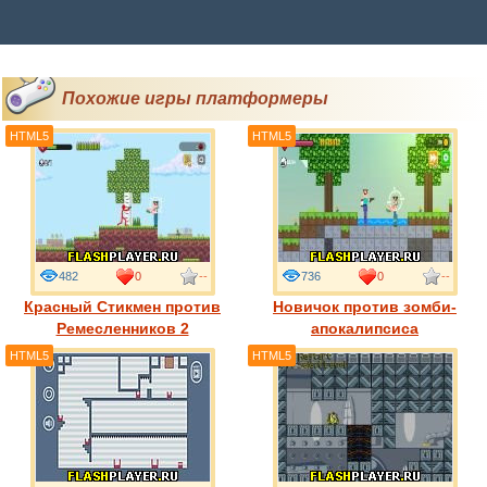
Похожие игры платформеры
HTML5
HTML5
482
0
--
736
0
--
Красный Стикмен против
Новичок против зомби-
Ремесленников 2
апокалипсиса
HTML5
HTML5