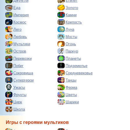
Джунгли
Египет
Еда
Золото
Империя
Камни
Космос
Крепость
Лего
Луна
Любовь
Мосты
Мультики
Огонь
Остров
Паркур
Перевозки
Планеты
Побег
Подземелье
Сокровища
Средневековье
Супергерои
Танцы
Ужасы
Ферма
Фрукты
Цветы
Цирк
Шарики
Школа
Игры с героями мультиков