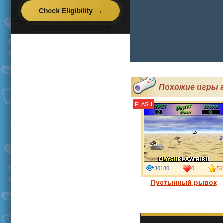
Похожие игры г
FLASH
30180
0
52
Пустынный рывок