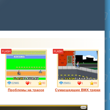
FLASH
FLASH
22965
2
80
25651
1
89
Проблемы на трассе
Сумасшедшие BMX трюки