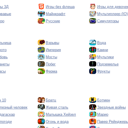
ры 3Д
Игры без флеша
Игры для девоче
овавые
Майнкрафт
Мультиплеер (IO)
тро
Русские
Симуляторы
льница
Взрывы
Вода
лото
Империя
Камни
бовь
Мосты
Мультики
анеты
Побег
Подземелье
асы
Ферма
Фрукты
н 10
Братц
Бэтмен
лезный человек
Живая сталь
Звездные войны
дагаскар
Малышка Хейзел
Марио
 погоди
Огонь и вода
Павер Рейнджер