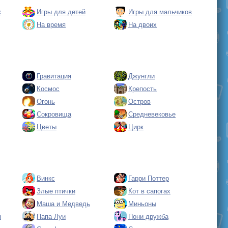
к
Игры для детей
Игры для мальчиков
На время
На двоих
Гравитация
Джунгли
Космос
Крепость
Огонь
Остров
Сокровища
Средневековье
Цветы
Цирк
Винкс
Гарри Поттер
Злые птички
Кот в сапогах
Маша и Медведь
Миньоны
ы
Папа Луи
Пони дружба