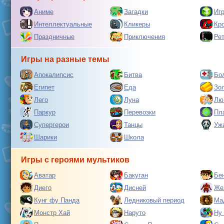
Аниме
Загадки
Иг
Интеллектуальные
Кликеры
Кр
Праздничные
Приключения
Ре
Игры на разные темы
Апокалипсис
Битва
Бо
Египет
Еда
Зо
Лего
Луна
Лю
Паркур
Перевозки
Пл
Супергерои
Танцы
Уж
Шарики
Школа
Игры с героями мультиков
Аватар
Бакуган
Бе
Диего
Дисней
Же
Кунг фу Панда
Ледниковый период
Ма
Монстр Хай
Наруто
Ну