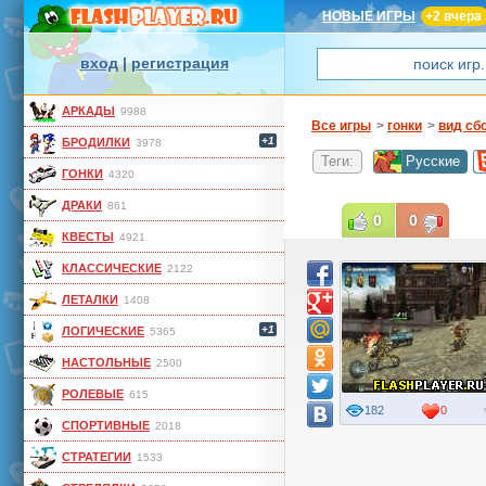
НОВЫЕ ИГРЫ
+2 вчера
вход
|
регистрация
АРКАДЫ
9988
Все игры
>
гонки
>
вид сб
+1
БРОДИЛКИ
3978
Теги:
Русские
ГОНКИ
4320
ДРАКИ
861
0
0
КВЕСТЫ
4921
КЛАССИЧЕСКИЕ
2122
ЛЕТАЛКИ
1408
+1
ЛОГИЧЕСКИЕ
5365
НАСТОЛЬНЫЕ
2500
РОЛЕВЫЕ
615
182
0
СПОРТИВНЫЕ
2018
СТРАТЕГИИ
1533