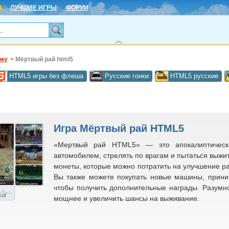
ЛУЧШИЕ ИГРЫ
ФОРУМ
оку
> Мёртвый рай html5
HTML5 игры без флеша
Русские гонки
HTML5 русские
Игра Мёртвый рай HTML5
«Мертвый рай HTML5» — это апокалиптическа
автомобилем, стрелять по врагам и пытаться выжи
монеты, которые можно потратить на улучшение рак
Вы также можете покупать новые машины, прини
чтобы получить дополнительные награды. Разумно
--
мощнее и увеличить шансы на выживание.