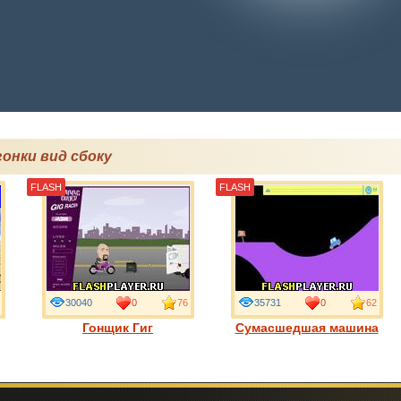
онки вид сбоку
FLASH
FLASH
30040
0
76
35731
0
62
Гонщик Гиг
Сумасшедшая машина