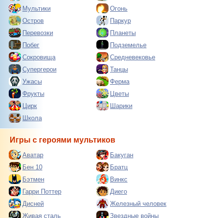
Мультики
Огонь
Остров
Паркур
Перевозки
Планеты
Побег
Подземелье
Сокровища
Средневековье
Супергерои
Танцы
Ужасы
Ферма
Фрукты
Цветы
Цирк
Шарики
Школа
Игры с героями мультиков
Аватар
Бакуган
Бен 10
Братц
Бэтмен
Винкс
Гарри Поттер
Диего
Дисней
Железный человек
Живая сталь
Звездные войны