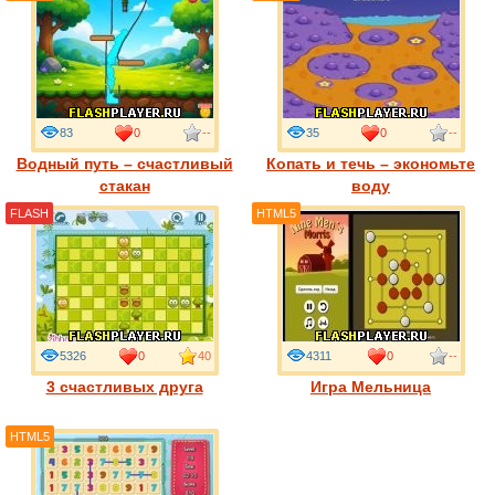
83
0
--
35
0
--
Водный путь – счастливый
Копать и течь – экономьте
стакан
воду
FLASH
HTML5
5326
0
40
4311
0
--
3 счастливых друга
Игра Мельница
HTML5