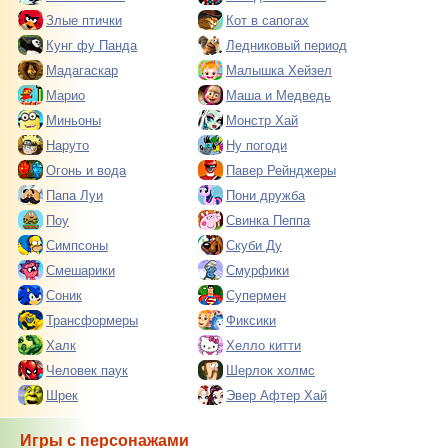
Злые птички
Кот в сапогах
Кунг фу Панда
Ледниковый период
Мадагаскар
Малышка Хейзел
Марио
Маша и Медведь
Миньоны
Монстр Хай
Наруто
Ну погоди
Огонь и вода
Павер Рейнджеры
Папа Луи
Пони дружба
Поу
Свинка Пеппа
Симпсоны
Скуби Ду
Смешарики
Смурфики
Соник
Супермен
Трансформеры
Фиксики
Халк
Хелло китти
Человек паук
Шерлок холмс
Шрек
Эвер Афтер Хай
Игры с персонажами