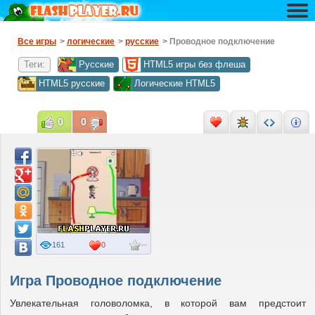
Все игры
>
логические
>
русские
> Проводное подключение
Теги:
Русские
HTML5 игры без флеша
HTML5 русские
Логические HTML5
0
0
161
0
--
Игра Проводное подключение
Увлекательная головоломка, в которой вам предстоит