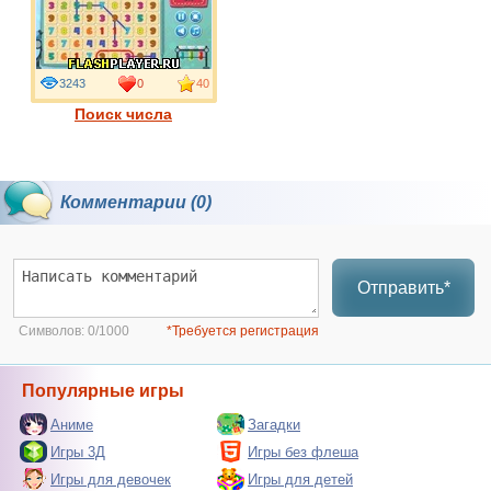
3243
0
40
Поиск числа
Комментарии (0)
Отправить*
Символов:
0/1000
*Требуется регистрация
Популярные игры
Аниме
Загадки
Игры 3Д
Игры без флеша
Игры для девочек
Игры для детей