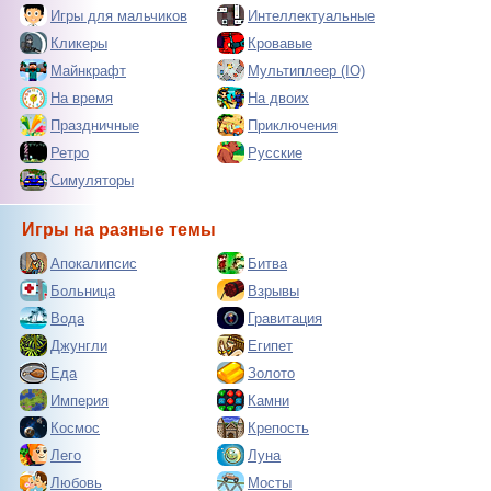
Игры для мальчиков
Интеллектуальные
Кликеры
Кровавые
Майнкрафт
Мультиплеер (IO)
На время
На двоих
Праздничные
Приключения
Ретро
Русские
Симуляторы
Игры на разные темы
Апокалипсис
Битва
Больница
Взрывы
Вода
Гравитация
Джунгли
Египет
Еда
Золото
Империя
Камни
Космос
Крепость
Лего
Луна
Любовь
Мосты