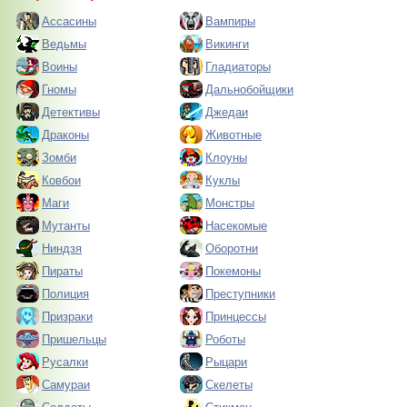
Ассасины
Вампиры
Ведьмы
Викинги
Воины
Гладиаторы
Гномы
Дальнобойщики
Детективы
Джедаи
Драконы
Животные
Зомби
Клоуны
Ковбои
Куклы
Маги
Монстры
Мутанты
Насекомые
Ниндзя
Оборотни
Пираты
Покемоны
Полиция
Преступники
Призраки
Принцессы
Пришельцы
Роботы
Русалки
Рыцари
Самураи
Скелеты