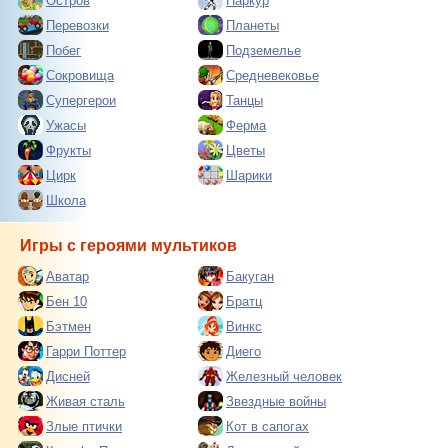
Остров
Паркур
Перевозки
Планеты
Побег
Подземелье
Сокровища
Средневековье
Супергерои
Танцы
Ужасы
Ферма
Фрукты
Цветы
Цирк
Шарики
Школа
Игры с героями мультиков
Аватар
Бакуган
Бен 10
Братц
Бэтмен
Винкс
Гарри Поттер
Диего
Дисней
Железный человек
Живая сталь
Звездные войны
Злые птички
Кот в сапогах