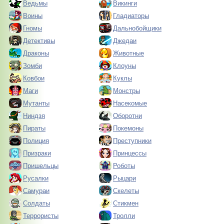
Ведьмы
Викинги
Воины
Гладиаторы
Гномы
Дальнобойщики
Детективы
Джедаи
Драконы
Животные
Зомби
Клоуны
Ковбои
Куклы
Маги
Монстры
Мутанты
Насекомые
Ниндзя
Оборотни
Пираты
Покемоны
Полиция
Преступники
Призраки
Принцессы
Пришельцы
Роботы
Русалки
Рыцари
Самураи
Скелеты
Солдаты
Стикмен
Террористы
Тролли