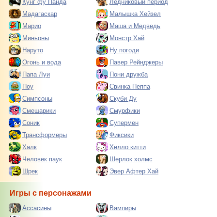
Кунг фу Панда
Ледниковый период
Мадагаскар
Малышка Хейзел
Марио
Маша и Медведь
Миньоны
Монстр Хай
Наруто
Ну погоди
Огонь и вода
Павер Рейнджеры
Папа Луи
Пони дружба
Поу
Свинка Пеппа
Симпсоны
Скуби Ду
Смешарики
Смурфики
Соник
Супермен
Трансформеры
Фиксики
Халк
Хелло китти
Человек паук
Шерлок холмс
Шрек
Эвер Афтер Хай
Игры с персонажами
Ассасины
Вампиры