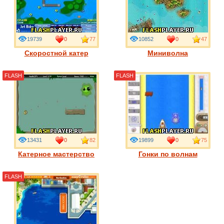
19739
0
77
10852
0
47
Скоростной катер
Миниволна
FLASH
FLASH
13431
0
82
19899
0
75
Катерное мастерство
Гонки по волнам
FLASH