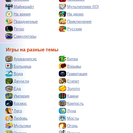
Майнкрафт
Мультиплеер (IO)
На время
На двоих
Праздничные
Приключения
Ретро
Русские
Симуляторы
Игры на разные темы
Апокалипсис
Битва
Больница
Взрывы
Вода
Гравитация
Джунгли
Египет
Еда
Золото
Империя
Камни
Космос
Крепость
Лего
Луна
Любовь
Мосты
Мультики
Огонь