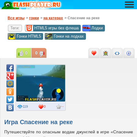
Все игры
>
гонки
>
на катерах
> Спасение на реке
Теги:
HTML5 игры без флеша
Лодки
Гонки HTML5
Гонки на лодках
0
0
119
0
--
Игра Спасение на реке
Путешествуйте по опасным водам джунглей в игре «Спасение