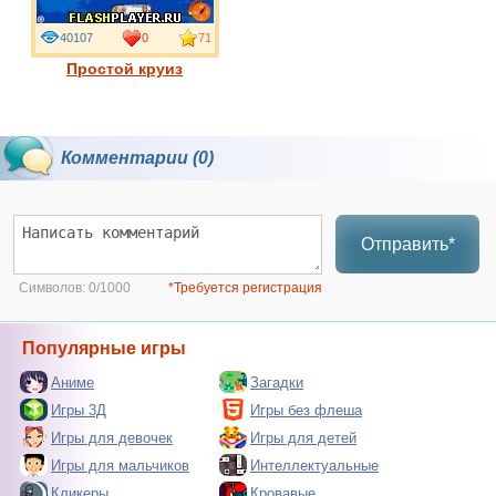
40107
0
71
Простой круиз
Комментарии (0)
Отправить*
Символов:
0/1000
*Требуется регистрация
Популярные игры
Аниме
Загадки
Игры 3Д
Игры без флеша
Игры для девочек
Игры для детей
Игры для мальчиков
Интеллектуальные
Кликеры
Кровавые