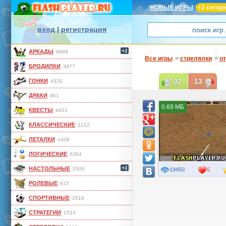
НОВЫЕ ИГРЫ
+2 сегод
вход
|
регистрация
+1
АРКАДЫ
9988
Все игры
>
стрелялки
>
от
БРОДИЛКИ
3977
92
13
ГОНКИ
4320
ДРАКИ
861
0.69 МБ
КВЕСТЫ
4921
КЛАССИЧЕСКИЕ
2122
ЛЕТАЛКИ
1408
ЛОГИЧЕСКИЕ
5364
+1
НАСТОЛЬНЫЕ
2500
19450
5
РОЛЕВЫЕ
615
СПОРТИВНЫЕ
2018
СТРАТЕГИИ
1533