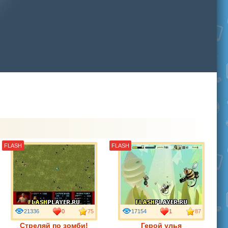
FLASH
FLASH
21336
0
75
17154
1
87
Стреляй по зомби!
Герой улья