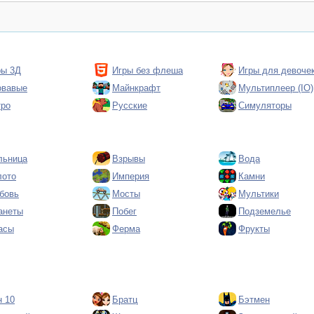
ры 3Д
Игры без флеша
Игры для девоче
овавые
Майнкрафт
Мультиплеер (IO)
тро
Русские
Симуляторы
льница
Взрывы
Вода
лото
Империя
Камни
бовь
Мосты
Мультики
анеты
Побег
Подземелье
асы
Ферма
Фрукты
н 10
Братц
Бэтмен