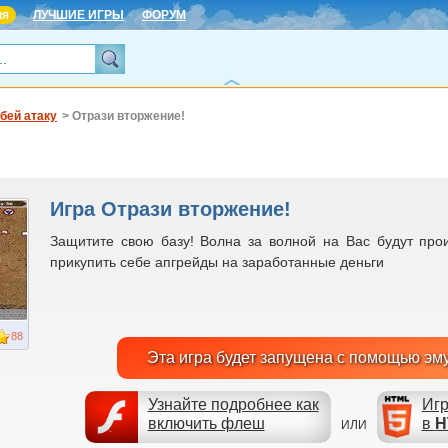
ня
ЛУЧШИЕ ИГРЫ
ФОРУМ
бей атаку
> Отрази вторжение!
Игра Отрази вторжение!
Защитите свою базу! Волна за волной на Вас будут про
прикупить себе апгрейды на заработанные деньги
88
Эта игра будет запущена с помощью эм
Узнайте подробнее как
Игр
включить флеш
в
H
ИЛИ