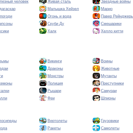
лезный человек
Живая сталь
Звездные войны
дагаскар
Малышка Хейзел
Марио
 погоди
Огонь и вода
Павер Рейнджер
мпсоны
Скуби Ду
Смешарики
ксики
Халк
Хелло китти
дьмы
Викинги
Воины
едаи
Драконы
Животные
ги
Монстры
Мутанты
кемоны
Полиция
Преступники
салки
Рыцари
Самураи
олли
Феи
Шпионы
лосипеды
Вертолеты
Грузовики
езда
Ракеты
Самолеты