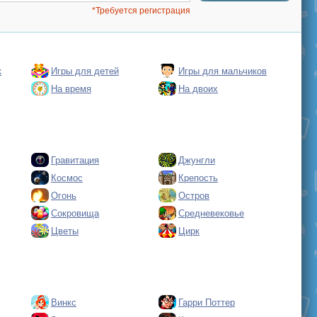
*Требуется регистрация
к
Игры для детей
Игры для мальчиков
На время
На двоих
Гравитация
Джунгли
Космос
Крепость
Огонь
Остров
Сокровища
Средневековье
Цветы
Цирк
Винкс
Гарри Поттер