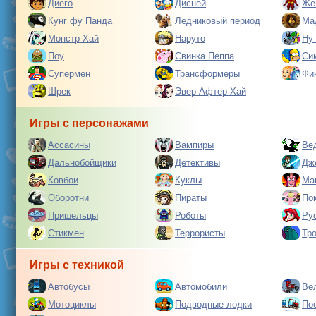
Диего
Дисней
Же
Кунг фу Панда
Ледниковый период
Ма
Монстр Хай
Наруто
Ну
Поу
Свинка Пеппа
Си
Супермен
Трансформеры
Фи
Шрек
Эвер Афтер Хай
Игры с персонажами
Ассасины
Вампиры
Ве
Дальнобойщики
Детективы
Дж
Ковбои
Куклы
Ма
Оборотни
Пираты
По
Пришельцы
Роботы
Ру
Стикмен
Террористы
Тр
Игры с техникой
Автобусы
Автомобили
Ве
Мотоциклы
Подводные лодки
По