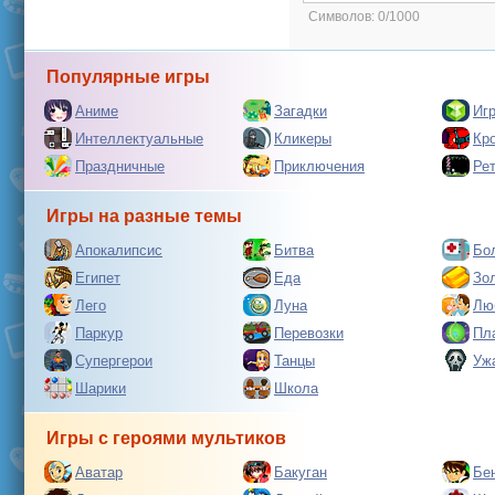
Символов:
0/1000
Популярные игры
Аниме
Загадки
Иг
Интеллектуальные
Кликеры
Кр
Праздничные
Приключения
Ре
Игры на разные темы
Апокалипсис
Битва
Бо
Египет
Еда
Зо
Лего
Луна
Лю
Паркур
Перевозки
Пл
Супергерои
Танцы
Уж
Шарики
Школа
Игры с героями мультиков
Аватар
Бакуган
Бе