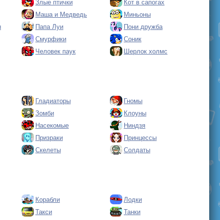
Злые птички
Кот в сапогах
Маша и Медведь
Миньоны
ы
Папа Луи
Пони дружба
Смурфики
Соник
Человек паук
Шерлок холмс
Гладиаторы
Гномы
Зомби
Клоуны
Насекомые
Ниндзя
Призраки
Принцессы
Скелеты
Солдаты
Корабли
Лодки
Такси
Танки