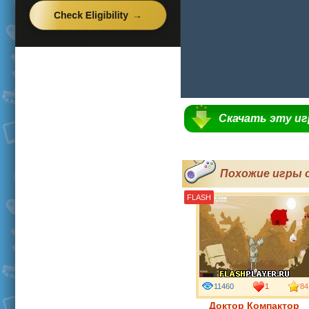
Скачать эту и
Похожие игры 
FLASH
11460
1
84
Доктор Компактор