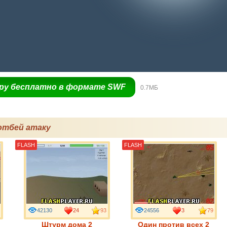
гру бесплатно в формате SWF
0.7МБ
отбей атаку
FLASH
FLASH
42130
24
93
24556
3
79
Штурм дома 2
Один против всех 2