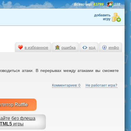
Всего игр:
43799
188
добавить
игру
в избранное
ошибка
код
инфо
изводиться атаки. В перерывах между атаками вы сможете
Комментариев: 0
Не работает игра?
улятор
Ruffle
айте без флеша
TML5
игры