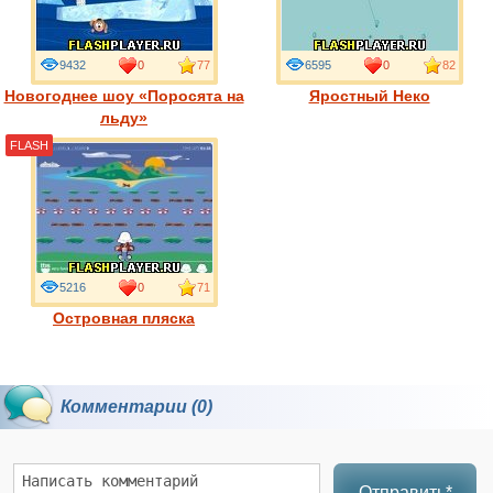
9432
0
77
6595
0
82
Новогоднее шоу «Поросята на
Яростный Неко
льду»
FLASH
5216
0
71
Островная пляска
Комментарии (0)
Отправить*