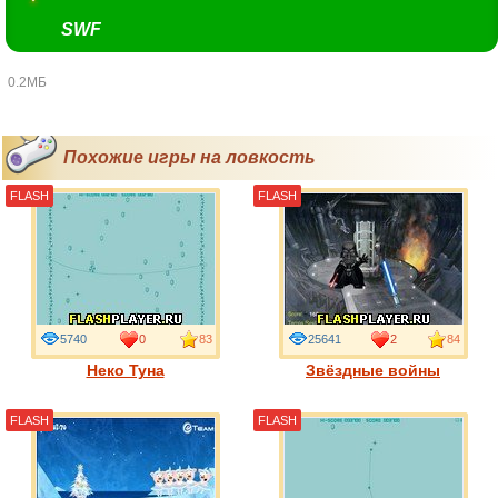
SWF
0.2МБ
Похожие игры на ловкость
FLASH
FLASH
5740
0
83
25641
2
84
Неко Туна
Звёздные войны
FLASH
FLASH