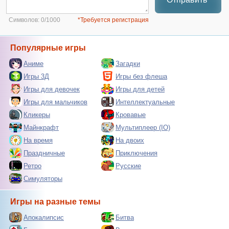
Символов:
0/1000
*Требуется регистрация
Популярные игры
Аниме
Загадки
Игры 3Д
Игры без флеша
Игры для девочек
Игры для детей
Игры для мальчиков
Интеллектуальные
Кликеры
Кровавые
Майнкрафт
Мультиплеер (IO)
На время
На двоих
Праздничные
Приключения
Ретро
Русские
Симуляторы
Игры на разные темы
Апокалипсис
Битва