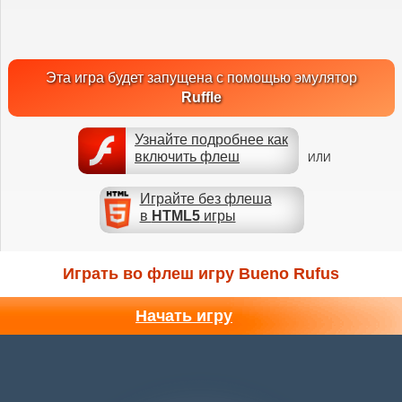
Эта игра будет запущена с помощью эмулятор
Ruffle
Узнайте подробнее как
включить флеш
ИЛИ
Играйте без флеша
в
HTML5
игры
Играть во флеш игру Bueno Rufus
Начать игру