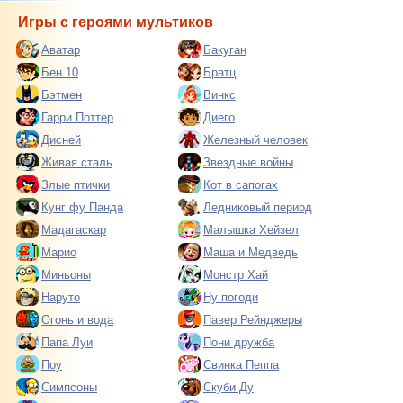
Игры с героями мультиков
Аватар
Бакуган
Бен 10
Братц
Бэтмен
Винкс
Гарри Поттер
Диего
Дисней
Железный человек
Живая сталь
Звездные войны
Злые птички
Кот в сапогах
Кунг фу Панда
Ледниковый период
Мадагаскар
Малышка Хейзел
Марио
Маша и Медведь
Миньоны
Монстр Хай
Наруто
Ну погоди
Огонь и вода
Павер Рейнджеры
Папа Луи
Пони дружба
Поу
Свинка Пеппа
Симпсоны
Скуби Ду