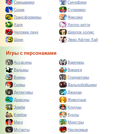
Смешарики
Смурфики
Соник
Супермен
Трансформеры
Фиксики
Халк
Хелло китти
Человек паук
Шерлок холмс
Шрек
Эвер Афтер Хай
Игры с персонажами
Ассасины
Вампиры
Ведьмы
Викинги
Воины
Гладиаторы
Гномы
Дальнобойщики
Детективы
Джедаи
Драконы
Животные
Зомби
Клоуны
Ковбои
Куклы
Маги
Монстры
Мутанты
Насекомые