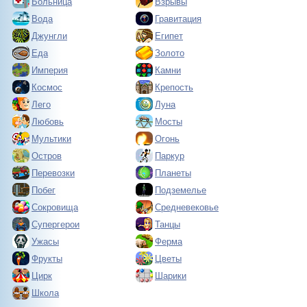
Больница
Взрывы
Вода
Гравитация
Джунгли
Египет
Еда
Золото
Империя
Камни
Космос
Крепость
Лего
Луна
Любовь
Мосты
Мультики
Огонь
Остров
Паркур
Перевозки
Планеты
Побег
Подземелье
Сокровища
Средневековье
Супергерои
Танцы
Ужасы
Ферма
Фрукты
Цветы
Цирк
Шарики
Школа