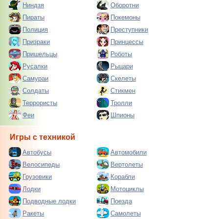
Ниндзя
Оборотни
Пираты
Покемоны
Полиция
Преступники
Призраки
Принцессы
Пришельцы
Роботы
Русалки
Рыцари
Самураи
Скелеты
Солдаты
Стикмен
Террористы
Тролли
Феи
Шпионы
Игры с техникой
Автобусы
Автомобили
Велосипеды
Вертолеты
Грузовики
Корабли
Лодки
Мотоциклы
Подводные лодки
Поезда
Ракеты
Самолеты