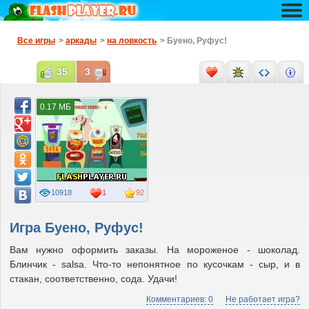
Все игры
>
аркады
>
на ловкость
> Буено, Руфус!
35
3
0.17 МБ
10918
1
92
Игра Буено, Руфус!
Вам нужно оформить заказы. На мороженое - шоколад.
Блинчик - salsa. Что-то непонятное по кусочкам - сыр, и в
стакан, соответственно, сода. Удачи!
Комментариев: 0
Не работает игра?