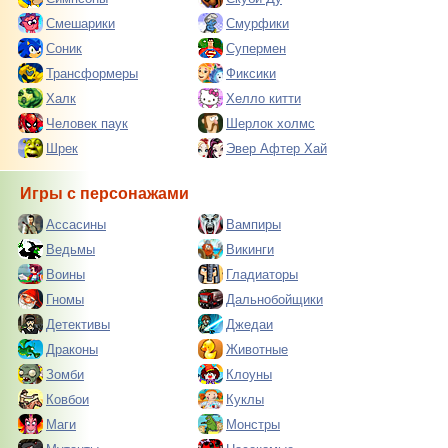
Смешарики
Смурфики
Соник
Супермен
Трансформеры
Фиксики
Халк
Хелло китти
Человек паук
Шерлок холмс
Шрек
Эвер Афтер Хай
Игры с персонажами
Ассасины
Вампиры
Ведьмы
Викинги
Воины
Гладиаторы
Гномы
Дальнобойщики
Детективы
Джедаи
Драконы
Животные
Зомби
Клоуны
Ковбои
Куклы
Маги
Монстры