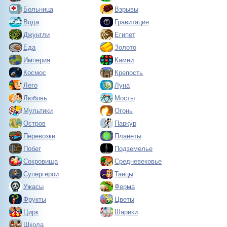
Больница
Взрывы
Вода
Гравитация
Джунгли
Египет
Еда
Золото
Империя
Камни
Космос
Крепость
Лего
Луна
Любовь
Мосты
Мультики
Огонь
Остров
Паркур
Перевозки
Планеты
Побег
Подземелье
Сокровища
Средневековье
Супергерои
Танцы
Ужасы
Ферма
Фрукты
Цветы
Цирк
Шарики
Школа