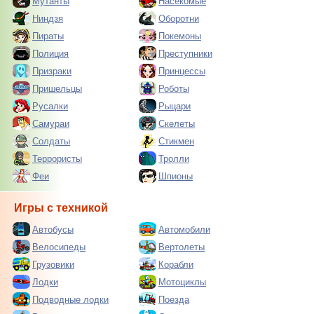
Мутанты
Насекомые
Ниндзя
Оборотни
Пираты
Покемоны
Полиция
Преступники
Призраки
Принцессы
Пришельцы
Роботы
Русалки
Рыцари
Самураи
Скелеты
Солдаты
Стикмен
Террористы
Тролли
Феи
Шпионы
Игры с техникой
Автобусы
Автомобили
Велосипеды
Вертолеты
Грузовики
Корабли
Лодки
Мотоциклы
Подводные лодки
Поезда