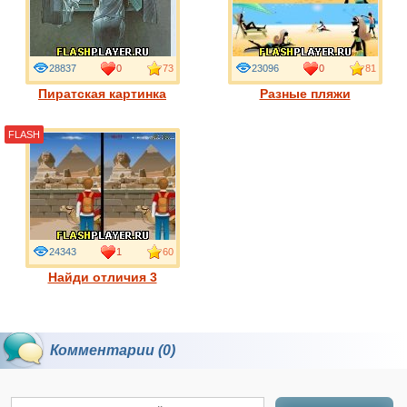
28837
0
73
23096
0
81
Пиратская картинка
Разные пляжи
FLASH
24343
1
60
Найди отличия 3
Комментарии (0)