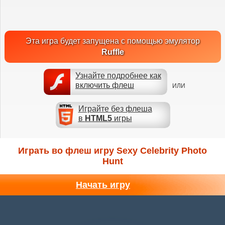
Эта игра будет запущена с помощью эмулятор
Ruffle
Узнайте подробнее как
включить флеш
ИЛИ
Играйте без флеша
в
HTML5
игры
Играть во флеш игру Sexy Celebrity Photo
Hunt
Начать игру