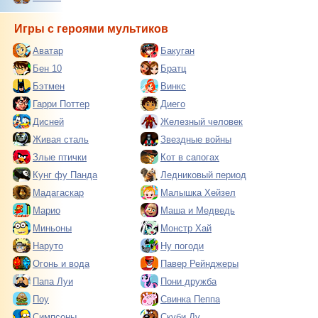
Игры с героями мультиков
Аватар
Бакуган
Бен 10
Братц
Бэтмен
Винкс
Гарри Поттер
Диего
Дисней
Железный человек
Живая сталь
Звездные войны
Злые птички
Кот в сапогах
Кунг фу Панда
Ледниковый период
Мадагаскар
Малышка Хейзел
Марио
Маша и Медведь
Миньоны
Монстр Хай
Наруто
Ну погоди
Огонь и вода
Павер Рейнджеры
Папа Луи
Пони дружба
Поу
Свинка Пеппа
Симпсоны
Скуби Ду