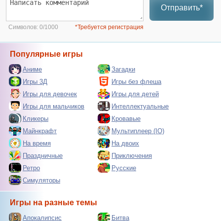
Отправить*
Символов:
0/1000
*Требуется регистрация
Популярные игры
Аниме
Загадки
Игры 3Д
Игры без флеша
Игры для девочек
Игры для детей
Игры для мальчиков
Интеллектуальные
Кликеры
Кровавые
Майнкрафт
Мультиплеер (IO)
На время
На двоих
Праздничные
Приключения
Ретро
Русские
Симуляторы
Игры на разные темы
Апокалипсис
Битва