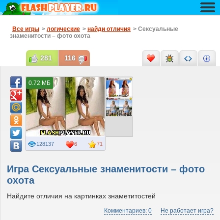
Все игры
>
логические
>
найди отличия
> Сексуальные
знаменитости – фото охота
281
116
0.72 МБ
128137
6
71
Игра Сексуальные знаменитости – фото
охота
Найдите отличия на картинках знаметитостей
Комментариев: 0
Не работает игра?