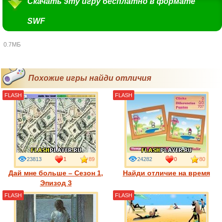
Скачать эту игру бесплатно в формате
SWF
0.7МБ
Похожие игры найди отличия
FLASH
FLASH
23813
1
89
24282
0
80
Дай мне больше – Сезон 1,
Найди отличие на время
Эпизод 3
FLASH
FLASH