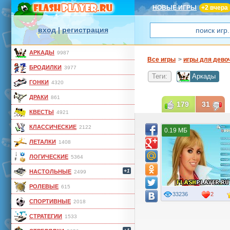
НОВЫЕ ИГРЫ
+2 вчера
вход
|
регистрация
АРКАДЫ
9987
Все игры
>
игры для дево
БРОДИЛКИ
3977
Теги:
Аркады
ГОНКИ
4320
ДРАКИ
861
179
31
КВЕСТЫ
4921
КЛАССИЧЕСКИЕ
2122
0.19 МБ
ЛЕТАЛКИ
1408
ЛОГИЧЕСКИЕ
5364
+1
НАСТОЛЬНЫЕ
2499
РОЛЕВЫЕ
615
33236
2
СПОРТИВНЫЕ
2018
СТРАТЕГИИ
1533