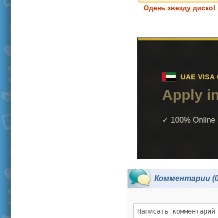
Одень звезду диско!
Комментарии (0