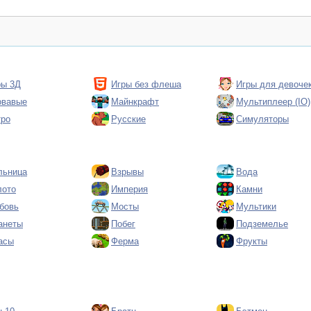
ры 3Д
Игры без флеша
Игры для девоче
овавые
Майнкрафт
Мультиплеер (IO)
тро
Русские
Симуляторы
льница
Взрывы
Вода
лото
Империя
Камни
бовь
Мосты
Мультики
анеты
Побег
Подземелье
асы
Ферма
Фрукты