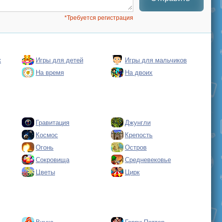
*Требуется регистрация
к
Игры для детей
Игры для мальчиков
На время
На двоих
Гравитация
Джунгли
Космос
Крепость
Огонь
Остров
Сокровища
Средневековье
Цветы
Цирк