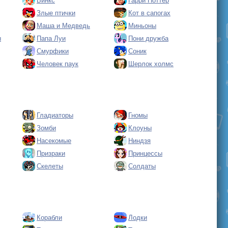
Винкс
Гарри Поттер
Злые птички
Кот в сапогах
Маша и Медведь
Миньоны
ы
Папа Луи
Пони дружба
Смурфики
Соник
Человек паук
Шерлок холмс
Гладиаторы
Гномы
Зомби
Клоуны
Насекомые
Ниндзя
Призраки
Принцессы
Скелеты
Солдаты
Корабли
Лодки