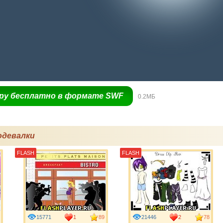
гру бесплатно в формате SWF
0.2МБ
одевалки
FLASH
FLASH
15771
1
89
21446
2
78