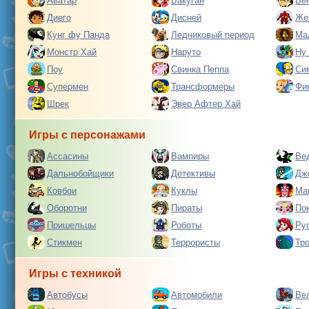
Аватар
Бакуган
Бе
Диего
Дисней
Же
Кунг фу Панда
Ледниковый период
Ма
Монстр Хай
Наруто
Ну
Поу
Свинка Пеппа
Си
Супермен
Трансформеры
Фи
Шрек
Эвер Афтер Хай
Игры с персонажами
Ассасины
Вампиры
Ве
Дальнобойщики
Детективы
Дж
Ковбои
Куклы
Ма
Оборотни
Пираты
По
Пришельцы
Роботы
Ру
Стикмен
Террористы
Тр
Игры с техникой
Автобусы
Автомобили
Ве