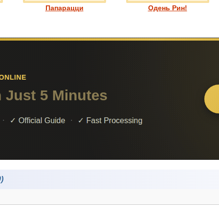
Папарацци
Одень Рин!
)