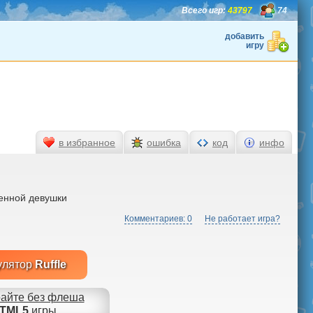
Всего игр:
43797
74
добавить
игру
в избранное
ошибка
код
инфо
енной девушки
Комментариев: 0
Не работает игра?
улятор
Ruffle
айте без флеша
TML5
игры