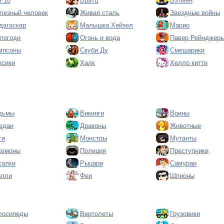
н 10
Братц
Бэтмен
лезный человек
Живая сталь
Звездные войны
дагаскар
Малышка Хейзел
Марио
 погоди
Огонь и вода
Павер Рейнджер
мпсоны
Скуби Ду
Смешарики
ксики
Халк
Хелло китти
дьмы
Викинги
Воины
едаи
Драконы
Животные
ги
Монстры
Мутанты
кемоны
Полиция
Преступники
салки
Рыцари
Самураи
олли
Феи
Шпионы
лосипеды
Вертолеты
Грузовики