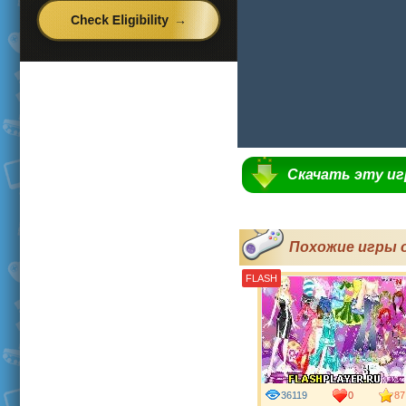
Скачать эту и
Похожие игры 
FLASH
36119
0
87