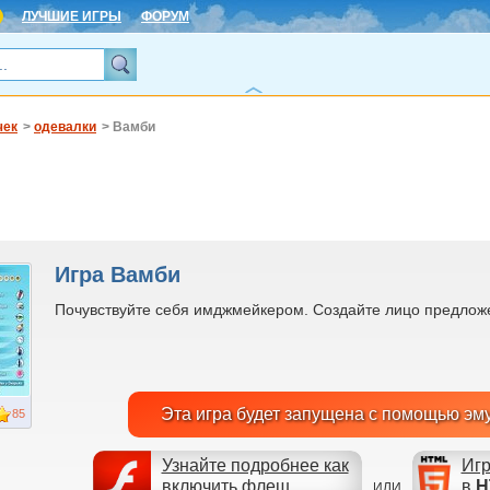
ЛУЧШИЕ ИГРЫ
ФОРУМ
чек
>
одевалки
> Вамби
Игра Вамби
Почувствуйте себя имджмейкером. Создайте лицо предлож
Эта игра будет запущена с помощью эм
85
Узнайте подробнее как
Игр
включить флеш
в
H
ИЛИ