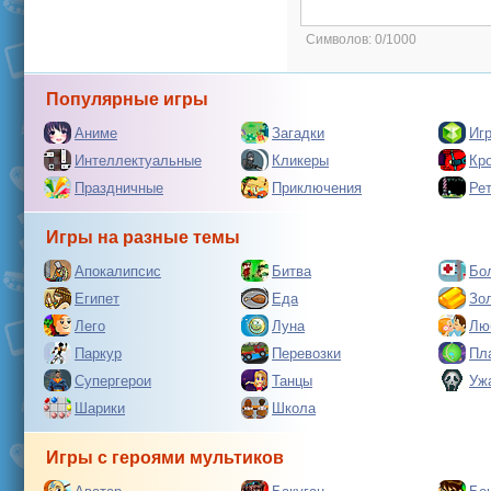
Символов:
0/1000
Популярные игры
Аниме
Загадки
Иг
Интеллектуальные
Кликеры
Кр
Праздничные
Приключения
Ре
Игры на разные темы
Апокалипсис
Битва
Бо
Египет
Еда
Зо
Лего
Луна
Лю
Паркур
Перевозки
Пл
Супергерои
Танцы
Уж
Шарики
Школа
Игры с героями мультиков