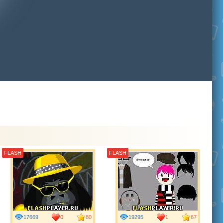
FLASH
FLASH
17669
0
80
19295
1
67