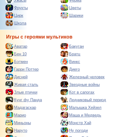
Ужасы
Ферма
Фрукты
Цветы
Цирк
Шарики
Школа
Игры с героями мультиков
Аватар
Бакуган
Бен 10
Братц
Бэтмен
Винкс
Гарри Поттер
Диего
Дисней
Железный человек
Живая сталь
Звездные войны
Злые птички
Кот в сапогах
Кунг фу Панда
Ледниковый период
Мадагаскар
Малышка Хейзел
Марио
Маша и Медведь
Миньоны
Монстр Хай
Наруто
Ну погоди