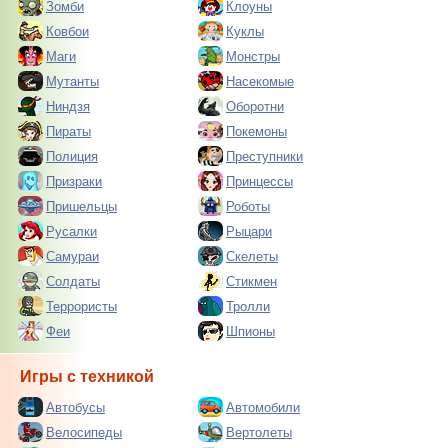
Зомби
Клоуны
Ковбои
Куклы
Маги
Монстры
Мутанты
Насекомые
Ниндзя
Оборотни
Пираты
Покемоны
Полиция
Преступники
Призраки
Принцессы
Пришельцы
Роботы
Русалки
Рыцари
Самураи
Скелеты
Солдаты
Стикмен
Террористы
Тролли
Феи
Шпионы
Игры с техникой
Автобусы
Автомобили
Велосипеды
Вертолеты