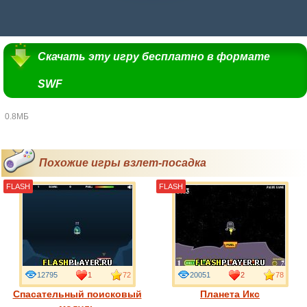
Скачать эту игру бесплатно в формате
SWF
0.8МБ
Похожие игры взлет-посадка
FLASH
FLASH
12795
1
72
20051
2
78
Спасательный поисковый
Планета Икс