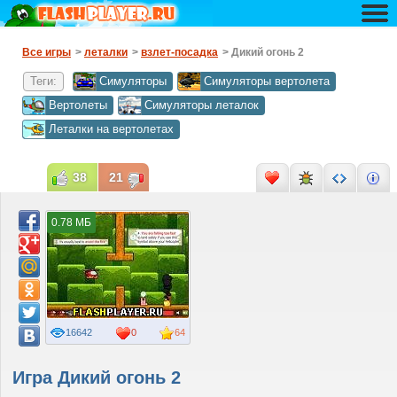
Все игры
>
леталки
>
взлет-посадка
> Дикий огонь 2
Теги:
Симуляторы
Симуляторы вертолета
Вертолеты
Симуляторы леталок
Леталки на вертолетах
38
21
0.78 МБ
16642
0
64
Игра Дикий огонь 2