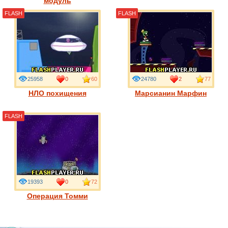
модуль
FLASH
FLASH
25958
0
60
24780
2
77
НЛО похищения
Марсианин Марфин
FLASH
19393
0
72
Операция Томми