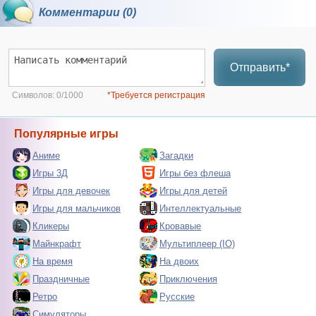
Комментарии (0)
Отправить*
Символов:
0/1000
*Требуется регистрация
Популярные игры
Аниме
Загадки
Игры 3Д
Игры без флеша
Игры для девочек
Игры для детей
Игры для мальчиков
Интеллектуальные
Кликеры
Кровавые
Майнкрафт
Мультиплеер (IO)
На время
На двоих
Праздничные
Приключения
Ретро
Русские
Симуляторы