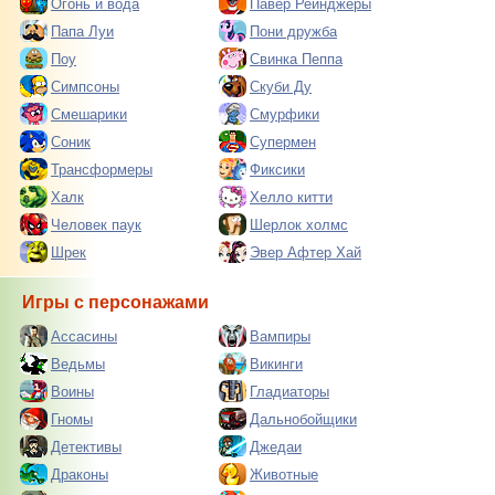
Огонь и вода
Павер Рейнджеры
Папа Луи
Пони дружба
Поу
Свинка Пеппа
Симпсоны
Скуби Ду
Смешарики
Смурфики
Соник
Супермен
Трансформеры
Фиксики
Халк
Хелло китти
Человек паук
Шерлок холмс
Шрек
Эвер Афтер Хай
Игры с персонажами
Ассасины
Вампиры
Ведьмы
Викинги
Воины
Гладиаторы
Гномы
Дальнобойщики
Детективы
Джедаи
Драконы
Животные