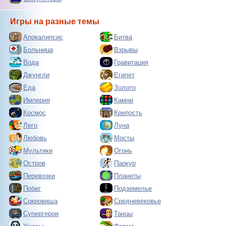
Игры на разные темы
Апокалипсис
Битва
Больница
Взрывы
Вода
Гравитация
Джунгли
Египет
Еда
Золото
Империя
Камни
Космос
Крепость
Лего
Луна
Любовь
Мосты
Мультики
Огонь
Остров
Паркур
Перевозки
Планеты
Побег
Подземелье
Сокровища
Средневековье
Супергерои
Танцы