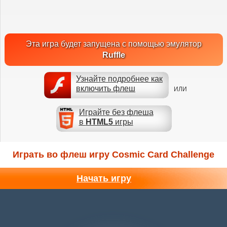
Эта игра будет запущена с помощью эмулятор
Ruffle
Узнайте подробнее как
включить флеш
ИЛИ
Играйте без флеша
в
HTML5
игры
Играть во флеш игру Cosmic Card Challenge
Начать игру