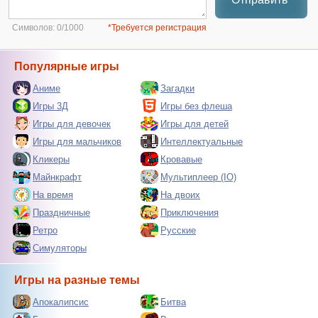
Символов:
0/1000
*Требуется регистрация
Популярные игры
Аниме
Загадки
Игры 3Д
Игры без флеша
Игры для девочек
Игры для детей
Игры для мальчиков
Интеллектуальные
Кликеры
Кровавые
Майнкрафт
Мультиплеер (IO)
На время
На двоих
Праздничные
Приключения
Ретро
Русские
Симуляторы
Игры на разные темы
Апокалипсис
Битва