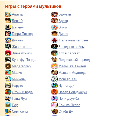
Игры с героями мультиков
Аватар
Бакуган
Бен 10
Братц
Бэтмен
Винкс
Гарри Поттер
Диего
Дисней
Железный человек
Живая сталь
Звездные войны
Злые птички
Кот в сапогах
Кунг фу Панда
Ледниковый период
Мадагаскар
Малышка Хейзел
Марио
Маша и Медведь
Миньоны
Монстр Хай
Наруто
Ну погоди
Огонь и вода
Павер Рейнджеры
Папа Луи
Пони дружба
Поу
Свинка Пеппа
Симпсоны
Скуби Ду