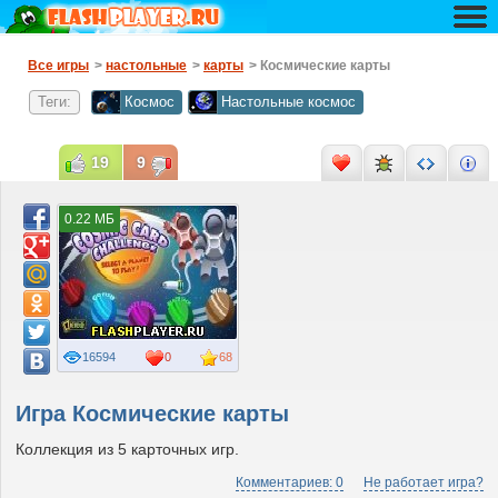
Все игры
>
настольные
>
карты
> Космические карты
Теги:
Космос
Настольные космос
19
9
0.22 МБ
16594
0
68
Игра Космические карты
Коллекция из 5 карточных игр.
Комментариев: 0
Не работает игра?