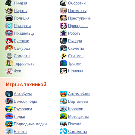
Ниндзя
Оборотни
Пираты
Покемоны
Полиция
Преступники
Призраки
Принцессы
Пришельцы
Роботы
Русалки
Рыцари
Самураи
Скелеты
Солдаты
Стикмен
Террористы
Тролли
Феи
Шпионы
Игры с техникой
Автобусы
Автомобили
Велосипеды
Вертолеты
Грузовики
Корабли
Лодки
Мотоциклы
Подводные лодки
Поезда
Ракеты
Самолеты