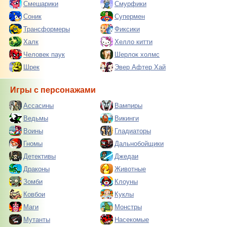
Смешарики
Смурфики
Соник
Супермен
Трансформеры
Фиксики
Халк
Хелло китти
Человек паук
Шерлок холмс
Шрек
Эвер Афтер Хай
Игры с персонажами
Ассасины
Вампиры
Ведьмы
Викинги
Воины
Гладиаторы
Гномы
Дальнобойщики
Детективы
Джедаи
Драконы
Животные
Зомби
Клоуны
Ковбои
Куклы
Маги
Монстры
Мутанты
Насекомые