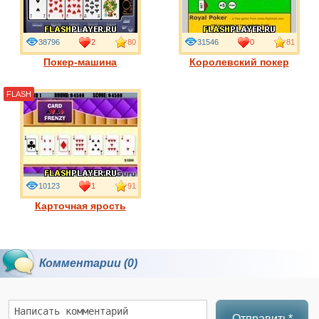
38796
2
80
31546
0
81
Покер-машина
Королевский покер
FLASH
10123
1
91
Карточная ярость
Комментарии (0)
Отправить*