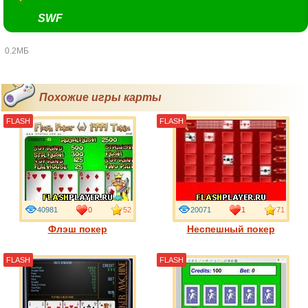
SWF
0.2МБ
Похожие игры карты
FLASH
FLASH
40981
0
52
20071
1
71
Флэш покер
Неспешный покер
FLASH
FLASH