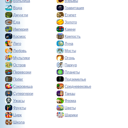
Больница
Взрывы
Вода
Гравитация
Джунгли
Египет
Еда
Золото
Империя
Камни
Космос
Крепость
Лего
Луна
Любовь
Мосты
Мультики
Огонь
Остров
Паркур
Перевозки
Планеты
Побег
Подземелье
Сокровища
Средневековье
Супергерои
Танцы
Ужасы
Ферма
Фрукты
Цветы
Цирк
Шарики
Школа