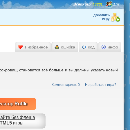
Всего игр:
43801
178
добавить
игру
в избранное
ошибка
код
инфо
сокровищ становится всё больше и вы должны указать новый
Комментариев: 0
Не работает игра?
улятор
Ruffle
айте без флеша
TML5
игры