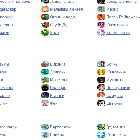
лезный человек
Живая сталь
Звездные войны
дагаскар
Малышка Хейзел
Марио
 погоди
Огонь и вода
Павер Рейнджер
мпсоны
Скуби Ду
Смешарики
ксики
Халк
Хелло китти
дьмы
Викинги
Воины
едаи
Драконы
Животные
ги
Монстры
Мутанты
кемоны
Полиция
Преступники
салки
Рыцари
Самураи
олли
Феи
Шпионы
лосипеды
Вертолеты
Грузовики
езда
Ракеты
Самолеты