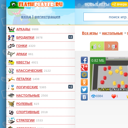
НОВЫЕ ИГРЫ
+2 вчера
вход
|
регистрация
АРКАДЫ
9988
Все игры
>
настольные
>
+1
БРОДИЛКИ
3978
6
3
ГОНКИ
4320
ДРАКИ
861
0.82 МБ
КВЕСТЫ
4921
КЛАССИЧЕСКИЕ
2122
ЛЕТАЛКИ
1408
+1
ЛОГИЧЕСКИЕ
5365
НАСТОЛЬНЫЕ
2500
6984
1
РОЛЕВЫЕ
615
СПОРТИВНЫЕ
2018
СТРАТЕГИИ
1533