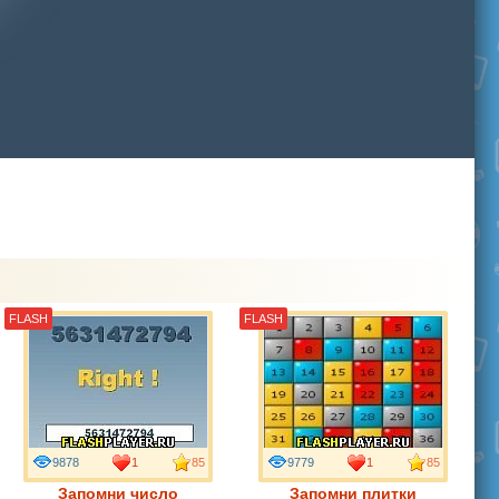
FLASH
FLASH
9878
1
85
9779
1
85
Запомни число
Запомни плитки