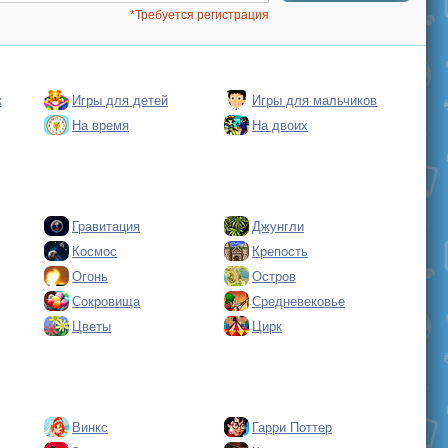
*Требуется регистрация
к
Игры для детей
Игры для мальчиков
На время
На двоих
Гравитация
Джунгли
Космос
Крепость
Огонь
Остров
Сокровища
Средневековье
Цветы
Цирк
Винкс
Гарри Поттер