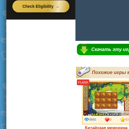
Скачать эту и
Похожие игры 
FLASH
8865
0
83
Китайская меморина