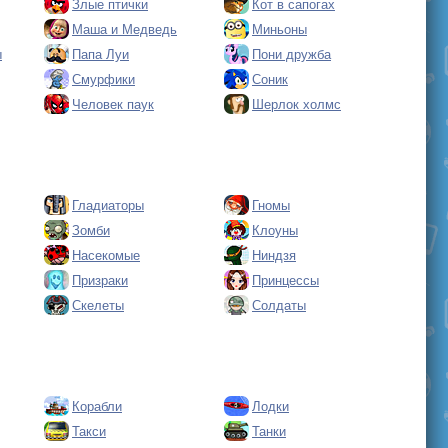
Злые птички
Кот в сапогах
Маша и Медведь
Миньоны
ы
Папа Луи
Пони дружба
Смурфики
Соник
Человек паук
Шерлок холмс
Гладиаторы
Гномы
Зомби
Клоуны
Насекомые
Ниндзя
Призраки
Принцессы
Скелеты
Солдаты
Корабли
Лодки
Такси
Танки