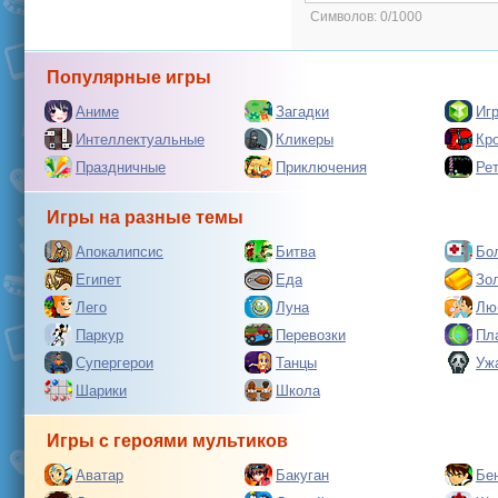
Символов:
0/1000
Популярные игры
Аниме
Загадки
Иг
Интеллектуальные
Кликеры
Кр
Праздничные
Приключения
Ре
Игры на разные темы
Апокалипсис
Битва
Бо
Египет
Еда
Зо
Лего
Луна
Лю
Паркур
Перевозки
Пл
Супергерои
Танцы
Уж
Шарики
Школа
Игры с героями мультиков
Аватар
Бакуган
Бе