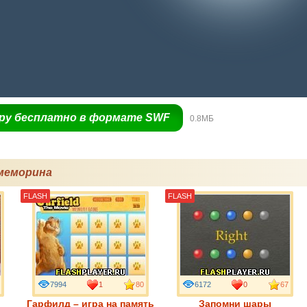
гру бесплатно в формате SWF
0.8МБ
меморина
FLASH
FLASH
7994
1
80
6172
0
67
Гарфилд – игра на память
Запомни шары