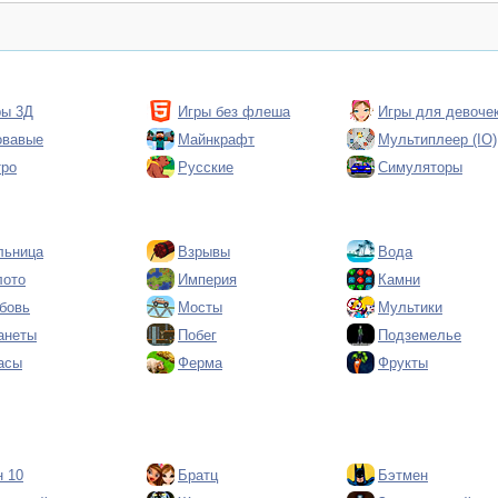
ры 3Д
Игры без флеша
Игры для девоче
овавые
Майнкрафт
Мультиплеер (IO)
тро
Русские
Симуляторы
льница
Взрывы
Вода
лото
Империя
Камни
бовь
Мосты
Мультики
анеты
Побег
Подземелье
асы
Ферма
Фрукты
н 10
Братц
Бэтмен