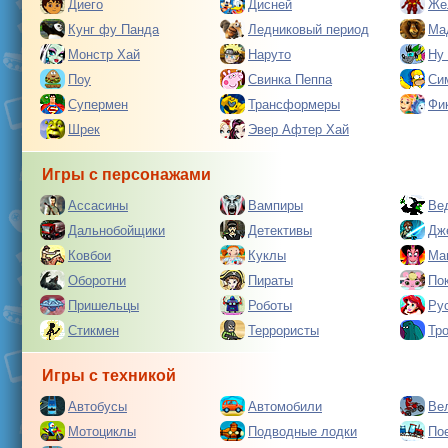
Диего
Дисней
Же
Кунг фу Панда
Ледниковый период
Ма
Монстр Хай
Наруто
Ну
Поу
Свинка Пеппа
Си
Супермен
Трансформеры
Фи
Шрек
Эвер Афтер Хай
Игры с персонажами
Ассасины
Вампиры
Ве
Дальнобойщики
Детективы
Дж
Ковбои
Куклы
Ма
Оборотни
Пираты
По
Пришельцы
Роботы
Ру
Стикмен
Террористы
Тр
Игры с техникой
Автобусы
Автомобили
Ве
Мотоциклы
Подводные лодки
По