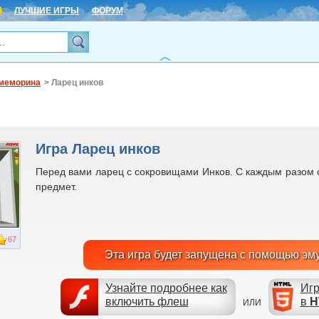
ЛУЧШИЕ ИГРЫ
ФОРУМ
меморина
> Ларец инков
Игра Ларец инков
Перед вами ларец с сокровищами Инков. С каждым разом 
предмет.
67
Эта игра будет запущена с помощью эм
Узнайте подробнее как
Игр
включить флеш
в
H
ИЛИ