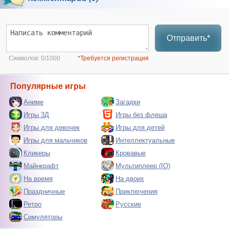
Отправить*
Символов:
0/1000
*Требуется регистрация
Популярные игры
Аниме
Загадки
Игры 3Д
Игры без флеша
Игры для девочек
Игры для детей
Игры для мальчиков
Интеллектуальные
Кликеры
Кровавые
Майнкрафт
Мультиплеер (IO)
На время
На двоих
Праздничные
Приключения
Ретро
Русские
Симуляторы