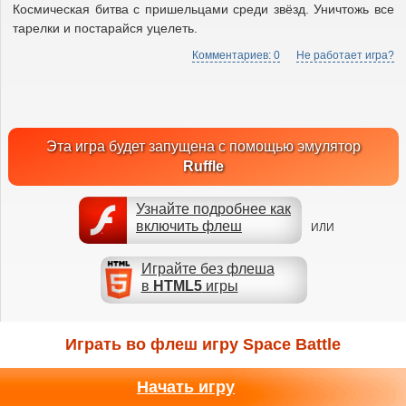
Космическая битва с пришельцами среди звёзд. Уничтожь все
тарелки и постарайся уцелеть.
Комментариев: 0
Не работает игра?
Эта игра будет запущена с помощью эмулятор
Ruffle
Узнайте подробнее как
включить флеш
ИЛИ
Играйте без флеша
в
HTML5
игры
Играть во флеш игру Space Battle
Начать игру