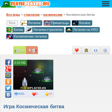
Все игры
>
стрелялки
>
космические
> Космическая битва
Теги:
Леталки
Пришельцы
Космос
Битва
Леталки-стрелялки
Леталки на НЛО
Космические леталки
9
9
0.03 МБ
9331
0
50
Игра Космическая битва