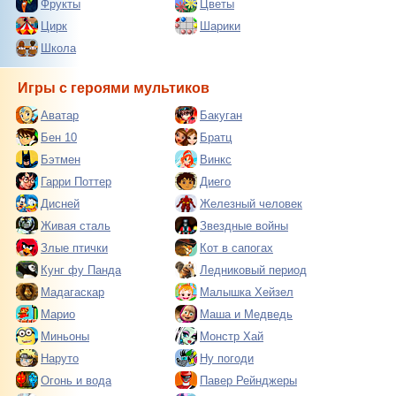
Фрукты
Цветы
Цирк
Шарики
Школа
Игры с героями мультиков
Аватар
Бакуган
Бен 10
Братц
Бэтмен
Винкс
Гарри Поттер
Диего
Дисней
Железный человек
Живая сталь
Звездные войны
Злые птички
Кот в сапогах
Кунг фу Панда
Ледниковый период
Мадагаскар
Малышка Хейзел
Марио
Маша и Медведь
Миньоны
Монстр Хай
Наруто
Ну погоди
Огонь и вода
Павер Рейнджеры