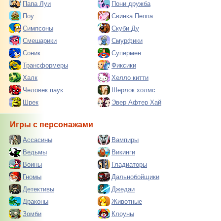
Папа Луи
Пони дружба
Поу
Свинка Пеппа
Симпсоны
Скуби Ду
Смешарики
Смурфики
Соник
Супермен
Трансформеры
Фиксики
Халк
Хелло китти
Человек паук
Шерлок холмс
Шрек
Эвер Афтер Хай
Игры с персонажами
Ассасины
Вампиры
Ведьмы
Викинги
Воины
Гладиаторы
Гномы
Дальнобойщики
Детективы
Джедаи
Драконы
Животные
Зомби
Клоуны