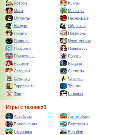
Ковбои
Куклы
Маги
Монстры
Мутанты
Насекомые
Ниндзя
Оборотни
Пираты
Покемоны
Полиция
Преступники
Призраки
Принцессы
Пришельцы
Роботы
Русалки
Рыцари
Самураи
Скелеты
Солдаты
Стикмен
Террористы
Тролли
Феи
Шпионы
Игры с техникой
Автобусы
Автомобили
Велосипеды
Вертолеты
Грузовики
Корабли