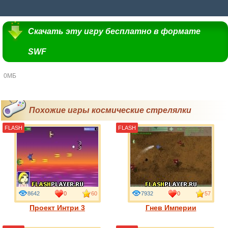
Скачать эту игру бесплатно в формате
SWF
0МБ
Похожие игры космические стрелялки
FLASH
FLASH
8642
0
60
7932
0
57
Проект Интри 3
Гнев Империи