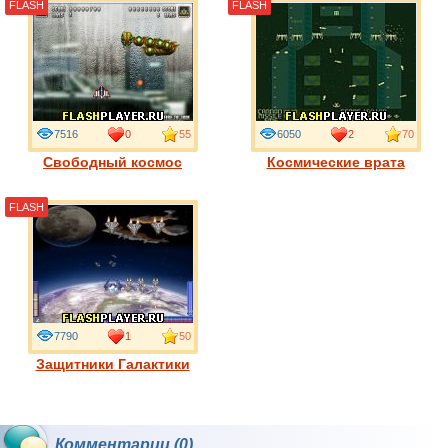
FLASH
FLASH
7516
0
55
6050
2
70
Свободный космос
Космические врата
FLASH
7790
1
50
Защитники Галактики
Комментарии (0)