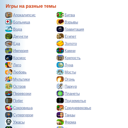
Игры на разные темы
Апокалипсис
Битва
Больница
Взрывы
Вода
Гравитация
Джунгли
Египет
Еда
Золото
Империя
Камни
Космос
Крепость
Лего
Луна
Любовь
Мосты
Мультики
Огонь
Остров
Паркур
Перевозки
Планеты
Побег
Подземелье
Сокровища
Средневековье
Супергерои
Танцы
Ужасы
Ферма