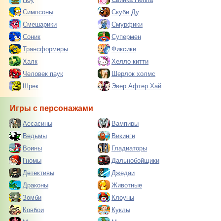
Симпсоны
Скуби Ду
Смешарики
Смурфики
Соник
Супермен
Трансформеры
Фиксики
Халк
Хелло китти
Человек паук
Шерлок холмс
Шрек
Эвер Афтер Хай
Игры с персонажами
Ассасины
Вампиры
Ведьмы
Викинги
Воины
Гладиаторы
Гномы
Дальнобойщики
Детективы
Джедаи
Драконы
Животные
Зомби
Клоуны
Ковбои
Куклы