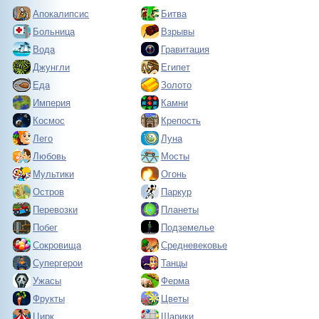
Апокалипсис
Битва
Больница
Взрывы
Вода
Гравитация
Джунгли
Египет
Еда
Золото
Империя
Камни
Космос
Крепость
Лего
Луна
Любовь
Мосты
Мультики
Огонь
Остров
Паркур
Перевозки
Планеты
Побег
Подземелье
Сокровища
Средневековье
Супергерои
Танцы
Ужасы
Ферма
Фрукты
Цветы
Цирк
Шарики