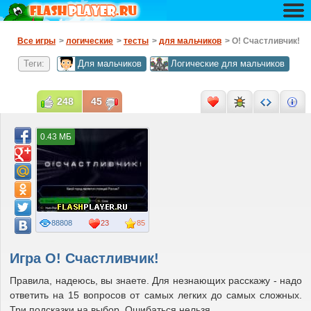
Все игры
>
логические
>
тесты
>
для мальчиков
> О! Счастливчик!
Теги:
Для мальчиков
Логические для мальчиков
248
45
0.43 МБ
88808
23
85
Игра О! Счастливчик!
Правила, надеюсь, вы знаете. Для незнающих расскажу - надо
ответить на 15 вопросов от самых легких до самых сложных.
Три подсказки на выбор. Ошибаться нельзя.