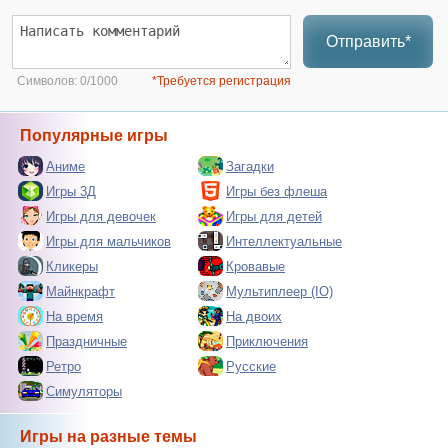
Отправить*
Символов:
0/1000
*Требуется регистрация
Популярные игры
Аниме
Загадки
Игры 3Д
Игры без флеша
Игры для девочек
Игры для детей
Игры для мальчиков
Интеллектуальные
Кликеры
Кровавые
Майнкрафт
Мультиплеер (IO)
На время
На двоих
Праздничные
Приключения
Ретро
Русские
Симуляторы
Игры на разные темы