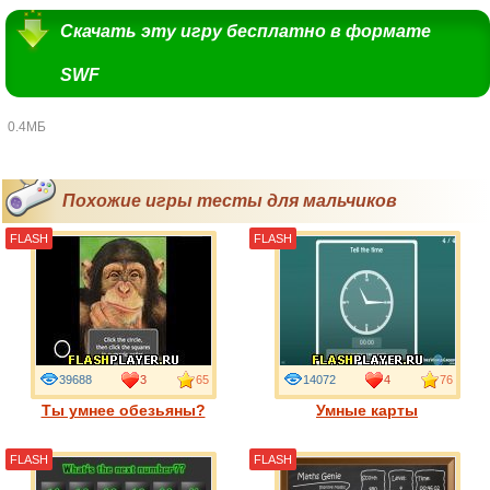
Скачать эту игру бесплатно в формате
SWF
0.4МБ
Похожие игры тесты для мальчиков
FLASH
FLASH
39688
3
65
14072
4
76
Ты умнее обезьяны?
Умные карты
FLASH
FLASH