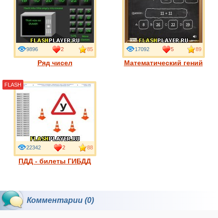
9896
2
85
17092
5
89
Ряд чисел
Математический гений
FLASH
22342
2
88
ПДД - билеты ГИБДД
Комментарии (0)