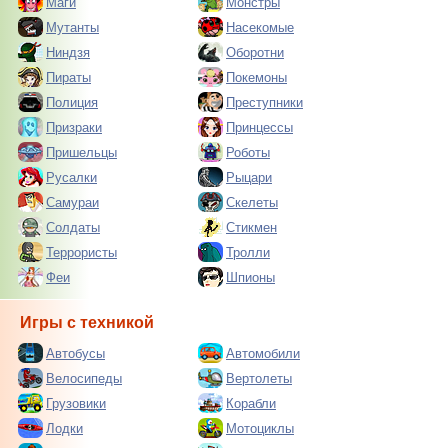
Маги
Монстры
Мутанты
Насекомые
Ниндзя
Оборотни
Пираты
Покемоны
Полиция
Преступники
Призраки
Принцессы
Пришельцы
Роботы
Русалки
Рыцари
Самураи
Скелеты
Солдаты
Стикмен
Террористы
Тролли
Феи
Шпионы
Игры с техникой
Автобусы
Автомобили
Велосипеды
Вертолеты
Грузовики
Корабли
Лодки
Мотоциклы