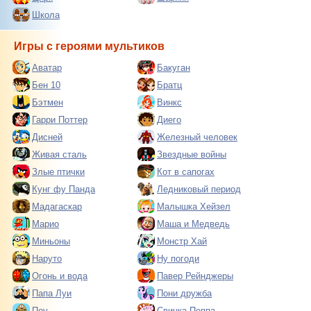
Школа
Игры с героями мультиков
Аватар
Бакуган
Бен 10
Братц
Бэтмен
Винкс
Гарри Поттер
Диего
Дисней
Железный человек
Живая сталь
Звездные войны
Злые птички
Кот в сапогах
Кунг фу Панда
Ледниковый период
Мадагаскар
Малышка Хейзел
Марио
Маша и Медведь
Миньоны
Монстр Хай
Наруто
Ну погоди
Огонь и вода
Павер Рейнджеры
Папа Луи
Пони дружба
Поу
Свинка Пеппа