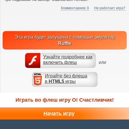
Комментариев: 0
Не работает игра?
Эта игра будет запущена с помощью эмулятор
Ruffle
Узнайте подробнее как
включить флеш
ИЛИ
Играйте без флеша
в
HTML5
игры
Играть во флеш игру О! Счастливчик!
Начать игру