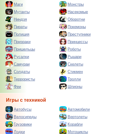
Маги
Монстры
Мутанты
Насекомые
Ниндзя
Оборотни
Пираты
Покемоны
Полиция
Преступники
Призраки
Принцессы
Пришельцы
Роботы
Русалки
Рыцари
Самураи
Скелеты
Солдаты
Стикмен
Террористы
Тролли
Феи
Шпионы
Игры с техникой
Автобусы
Автомобили
Велосипеды
Вертолеты
Грузовики
Корабли
Лодки
Мотоциклы