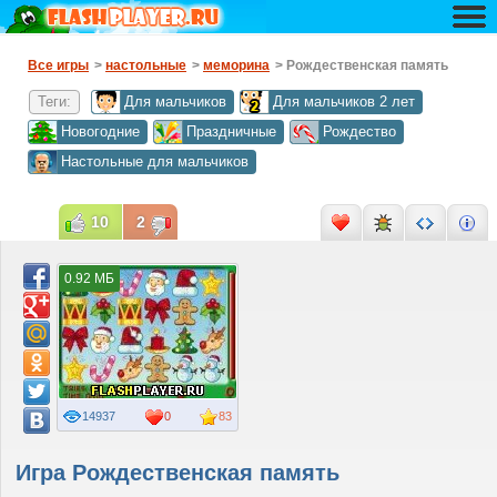
Все игры
>
настольные
>
меморина
> Рождественская память
Теги:
Для мальчиков
Для мальчиков 2 лет
Новогодние
Праздничные
Рождество
Настольные для мальчиков
10
2
0.92 МБ
14937
0
83
Игра Рождественская память