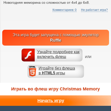
Новогодняя меморина со сложностью от 4х4 до 6х8.
Комментариев: 0
Не работает игра?
Эта игра будет запущена с помощью эмулятор
Ruffle
Узнайте подробнее как
включить флеш
ИЛИ
Играйте без флеша
в
HTML5
игры
Играть во флеш игру Christmas Memory
Начать игру