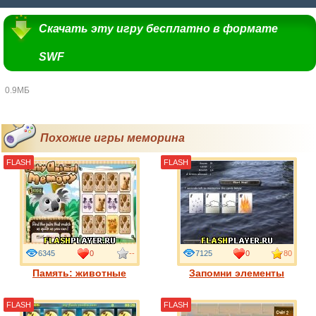
Скачать эту игру бесплатно в формате
SWF
0.9МБ
Похожие игры меморина
FLASH
FLASH
6345
0
--
7125
0
80
Память: животные
Запомни элементы
FLASH
FLASH