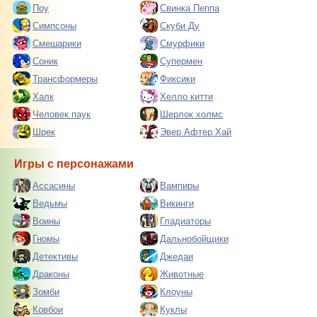
Поу
Свинка Пеппа
Симпсоны
Скуби Ду
Смешарики
Смурфики
Соник
Супермен
Трансформеры
Фиксики
Халк
Хелло китти
Человек паук
Шерлок холмс
Шрек
Эвер Афтер Хай
Игры с персонажами
Ассасины
Вампиры
Ведьмы
Викинги
Воины
Гладиаторы
Гномы
Дальнобойщики
Детективы
Джедаи
Драконы
Животные
Зомби
Клоуны
Ковбои
Куклы