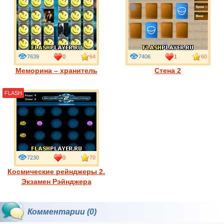
7639
0
64
7406
1
60
Меморина – хранитель
Стена 2
FLASH
7230
0
70
Космические рейнджеры 2.
Экзамен Рэйнджера
Комментарии (0)