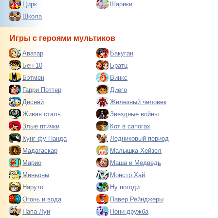
Цирк
Шарики
Школа
Игры с героями мультиков
Аватар
Бакуган
Бен 10
Братц
Бэтмен
Винкс
Гарри Поттер
Диего
Дисней
Железный человек
Живая сталь
Звездные войны
Злые птички
Кот в сапогах
Кунг фу Панда
Ледниковый период
Мадагаскар
Малышка Хейзел
Марио
Маша и Медведь
Миньоны
Монстр Хай
Наруто
Ну погоди
Огонь и вода
Павер Рейнджеры
Папа Луи
Пони дружба