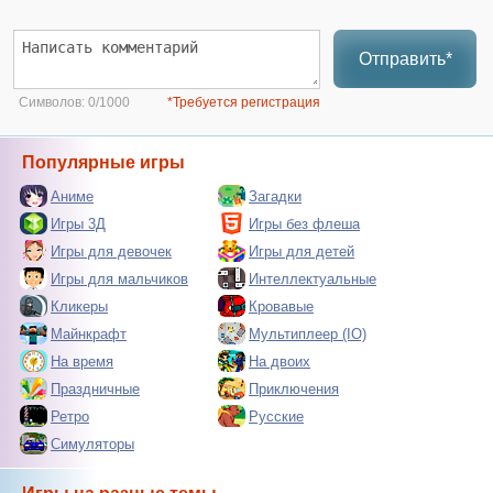
Отправить*
Символов:
0/1000
*Требуется регистрация
Популярные игры
Аниме
Загадки
Игры 3Д
Игры без флеша
Игры для девочек
Игры для детей
Игры для мальчиков
Интеллектуальные
Кликеры
Кровавые
Майнкрафт
Мультиплеер (IO)
На время
На двоих
Праздничные
Приключения
Ретро
Русские
Симуляторы