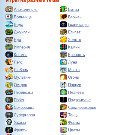
Игры на разные темы
Апокалипсис
Битва
Больница
Взрывы
Вода
Гравитация
Джунгли
Египет
Еда
Золото
Империя
Камни
Космос
Крепость
Лего
Луна
Любовь
Мосты
Мультики
Огонь
Остров
Паркур
Перевозки
Планеты
Побег
Подземелье
Сокровища
Средневековье
Супергерои
Танцы
Ужасы
Ферма
Фрукты
Цветы