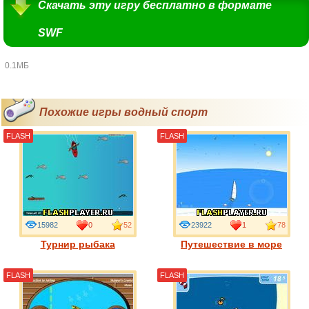
Скачать эту игру бесплатно в формате
SWF
0.1МБ
Похожие игры водный спорт
FLASH
FLASH
15982
0
52
23922
1
78
Турнир рыбака
Путешествие в море
FLASH
FLASH