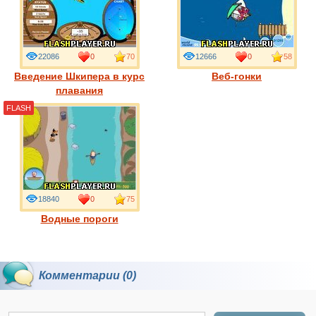
22086
0
70
12666
0
58
Введение Шкипера в курс
Веб-гонки
плавания
FLASH
18840
0
75
Водные пороги
Комментарии (0)