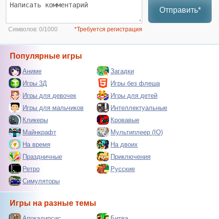
Отправить*
Символов:
0/1000
*Требуется регистрация
Популярные игры
Аниме
Загадки
Игры 3Д
Игры без флеша
Игры для девочек
Игры для детей
Игры для мальчиков
Интеллектуальные
Кликеры
Кровавые
Майнкрафт
Мультиплеер (IO)
На время
На двоих
Праздничные
Приключения
Ретро
Русские
Симуляторы
Игры на разные темы
Апокалипсис
Битва