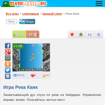
Все игры
>
спортивные
>
водный спорт
> Река Каяк
Теги:
Вода
34
27
0.1 МБ
24722
0
56
Игра Река Каяк
Захватывающий дух спуск по реке на байдарке. Управление:
вправо, влево. Опасайтесь чистых мест.