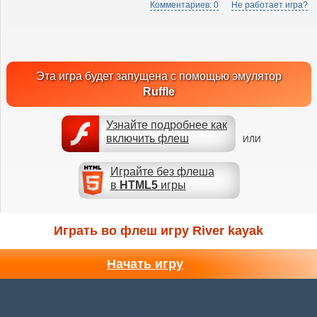
Комментариев: 0
Не работает игра?
Эта игра будет запущена с помощью эмулятор
Ruffle
Узнайте подробнее как
включить флеш
ИЛИ
Играйте без флеша
в
HTML5
игры
Играть во флеш игру River kayak
Начать игру