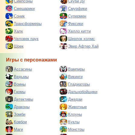
Симпсоны
Скуби Ду
Смешарики
Смурфики
Соник
Супермен
Трансформеры
Фиксики
Халк
Хелло китти
Человек паук
Шерлок холмс
Шрек
Эвер Афтер Хай
Игры с персонажами
Ассасины
Вампиры
Ведьмы
Викинги
Воины
Гладиаторы
Гномы
Дальнобойщики
Детективы
Джедаи
Драконы
Животные
Зомби
Клоуны
Ковбои
Куклы
Маги
Монстры