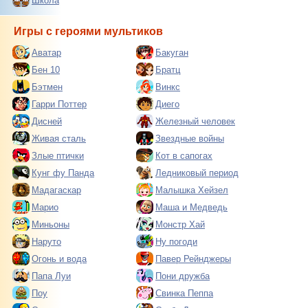
Школа
Игры с героями мультиков
Аватар
Бакуган
Бен 10
Братц
Бэтмен
Винкс
Гарри Поттер
Диего
Дисней
Железный человек
Живая сталь
Звездные войны
Злые птички
Кот в сапогах
Кунг фу Панда
Ледниковый период
Мадагаскар
Малышка Хейзел
Марио
Маша и Медведь
Миньоны
Монстр Хай
Наруто
Ну погоди
Огонь и вода
Павер Рейнджеры
Папа Луи
Пони дружба
Поу
Свинка Пеппа