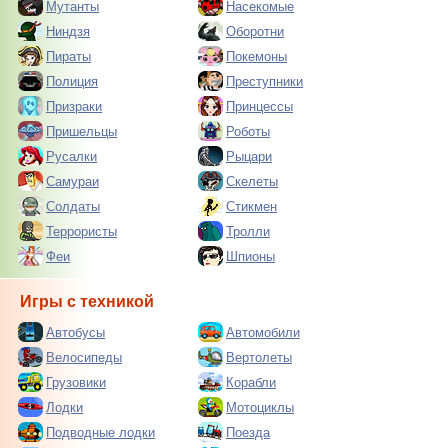
Мутанты
Насекомые
Ниндзя
Оборотни
Пираты
Покемоны
Полиция
Преступники
Призраки
Принцессы
Пришельцы
Роботы
Русалки
Рыцари
Самураи
Скелеты
Солдаты
Стикмен
Террористы
Тролли
Феи
Шпионы
Игры с техникой
Автобусы
Автомобили
Велосипеды
Вертолеты
Грузовики
Корабли
Лодки
Мотоциклы
Подводные лодки
Поезда