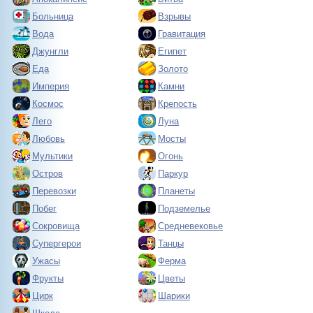
Больница
Взрывы
Вода
Гравитация
Джунгли
Египет
Еда
Золото
Империя
Камни
Космос
Крепость
Лего
Луна
Любовь
Мосты
Мультики
Огонь
Остров
Паркур
Перевозки
Планеты
Побег
Подземелье
Сокровища
Средневековье
Супергерои
Танцы
Ужасы
Ферма
Фрукты
Цветы
Цирк
Шарики