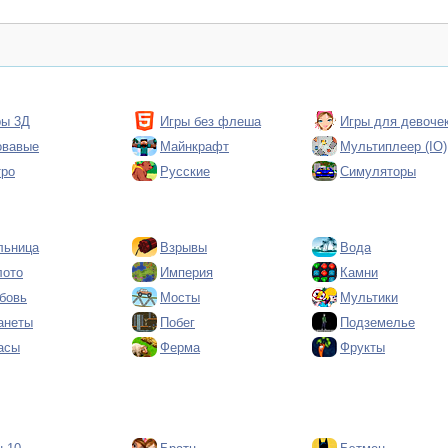
ры 3Д
Игры без флеша
Игры для девоче
овавые
Майнкрафт
Мультиплеер (IO)
тро
Русские
Симуляторы
льница
Взрывы
Вода
лото
Империя
Камни
бовь
Мосты
Мультики
анеты
Побег
Подземелье
асы
Ферма
Фрукты