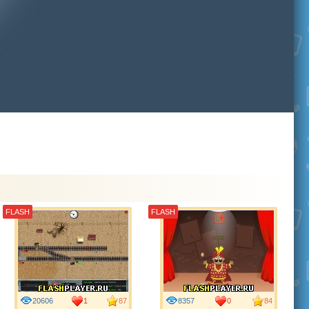
FLASH
FLASH
20606
1
87
8357
0
84