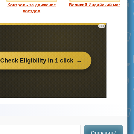
Контроль за движение
Великий Индийский маг
поездов
Отправить*