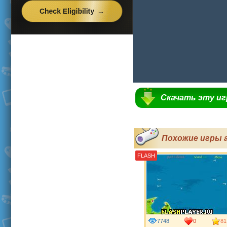
Скачать эту и
Похожие игры 
FLASH
7748
0
81