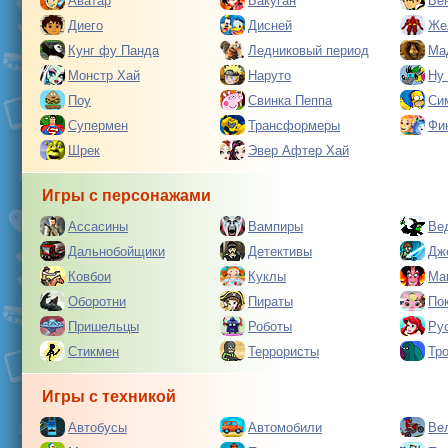
Аватар
Бакуган
Бе
Диего
Дисней
Же
Кунг фу Панда
Ледниковый период
Ма
Монстр Хай
Наруто
Ну
Поу
Свинка Пеппа
Си
Супермен
Трансформеры
Фи
Шрек
Эвер Афтер Хай
Игры с персонажами
Ассасины
Вампиры
Ве
Дальнобойщики
Детективы
Дж
Ковбои
Куклы
Ма
Оборотни
Пираты
По
Пришельцы
Роботы
Ру
Стикмен
Террористы
Тр
Игры с техникой
Автобусы
Автомобили
Ве