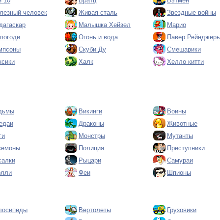
н 10
Братц
Бэтмен
лезный человек
Живая сталь
Звездные войны
дагаскар
Малышка Хейзел
Марио
 погоди
Огонь и вода
Павер Рейнджер
мпсоны
Скуби Ду
Смешарики
ксики
Халк
Хелло китти
дьмы
Викинги
Воины
едаи
Драконы
Животные
ги
Монстры
Мутанты
кемоны
Полиция
Преступники
салки
Рыцари
Самураи
олли
Феи
Шпионы
лосипеды
Вертолеты
Грузовики