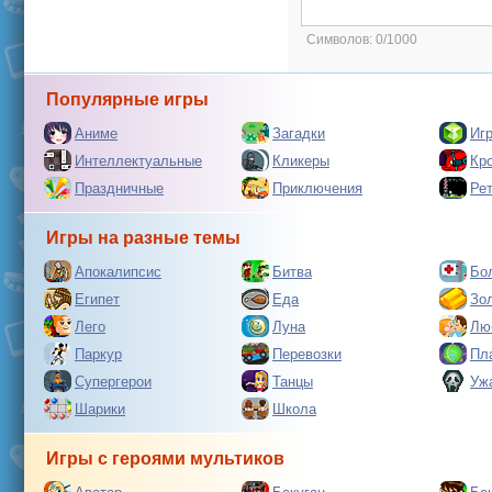
Символов:
0/1000
Популярные игры
Аниме
Загадки
Иг
Интеллектуальные
Кликеры
Кр
Праздничные
Приключения
Ре
Игры на разные темы
Апокалипсис
Битва
Бо
Египет
Еда
Зо
Лего
Луна
Лю
Паркур
Перевозки
Пл
Супергерои
Танцы
Уж
Шарики
Школа
Игры с героями мультиков