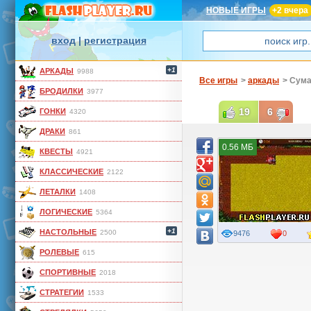
НОВЫЕ ИГРЫ
+2 вчера
вход
|
регистрация
+1
АРКАДЫ
9988
Все игры
>
аркады
> Сум
БРОДИЛКИ
3977
19
6
ГОНКИ
4320
ДРАКИ
861
0.56 МБ
КВЕСТЫ
4921
КЛАССИЧЕСКИЕ
2122
ЛЕТАЛКИ
1408
ЛОГИЧЕСКИЕ
5364
+1
НАСТОЛЬНЫЕ
2500
9476
0
РОЛЕВЫЕ
615
СПОРТИВНЫЕ
2018
СТРАТЕГИИ
1533