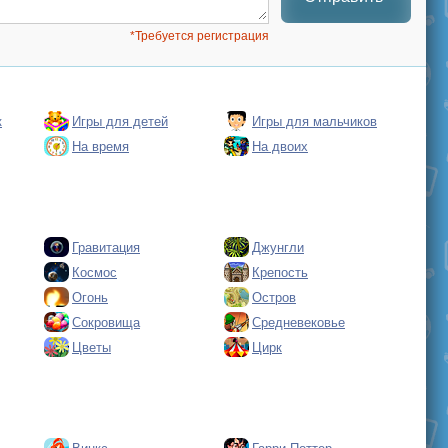
*Требуется регистрация
к
Игры для детей
Игры для мальчиков
На время
На двоих
Гравитация
Джунгли
Космос
Крепость
Огонь
Остров
Сокровища
Средневековье
Цветы
Цирк