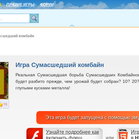
ЛУЧШИЕ ИГРЫ
ФОРУМ
асшедший комбайн
Игра Сумасшедший комбайн
Реальная Сумаcшедшая борьба Сумаcшедших Комбайнов 
будет разбито прежде, чем урожай будет собран? 10? 20
глупыми кусками металла!
76
Эта игра будет запущена с помощью эм
Узнайте подробнее как
Игр
включить флеш
в
H
ИЛИ