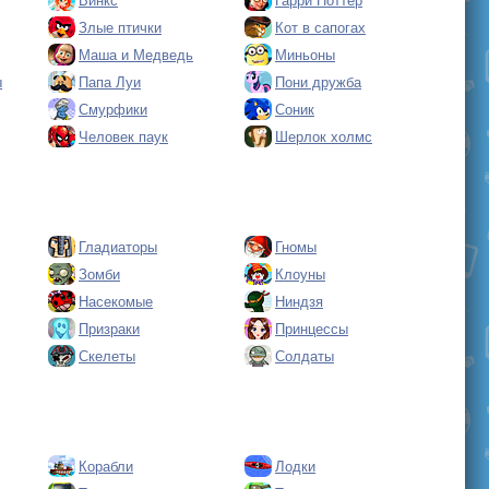
Винкс
Гарри Поттер
Злые птички
Кот в сапогах
Маша и Медведь
Миньоны
ы
Папа Луи
Пони дружба
Смурфики
Соник
Человек паук
Шерлок холмс
Гладиаторы
Гномы
Зомби
Клоуны
Насекомые
Ниндзя
Призраки
Принцессы
Скелеты
Солдаты
Корабли
Лодки