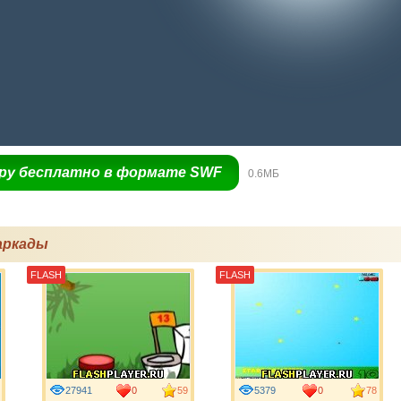
гру бесплатно в формате SWF
0.6МБ
аркады
FLASH
FLASH
27941
0
59
5379
0
78