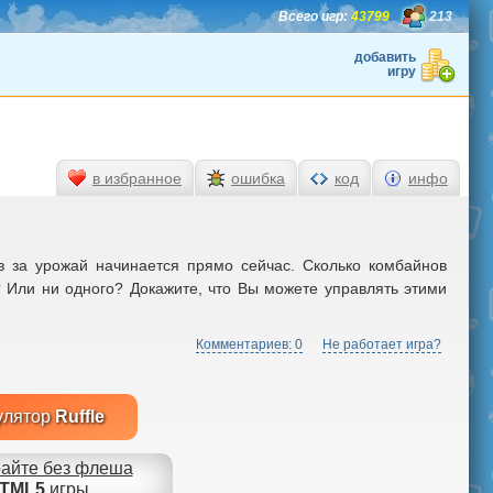
Всего игр:
43799
213
добавить
игру
в избранное
ошибка
код
инфо
за урожай начинается прямо сейчас. Сколько комбайнов
? Или ни одного? Докажите, что Вы можете управлять этими
Комментариев: 0
Не работает игра?
улятор
Ruffle
айте без флеша
TML5
игры