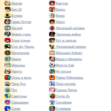
Аватар
Бакуган
Бен 10
Братц
Бэтмен
Винкс
Гарри Поттер
Диего
Дисней
Железный человек
Живая сталь
Звездные войны
Злые птички
Кот в сапогах
Кунг фу Панда
Ледниковый период
Мадагаскар
Малышка Хейзел
Марио
Маша и Медведь
Миньоны
Монстр Хай
Наруто
Ну погоди
Огонь и вода
Павер Рейнджеры
Папа Луи
Пони дружба
Поу
Свинка Пеппа
Симпсоны
Скуби Ду
Смешарики
Смурфики
Соник
Супермен