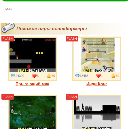
1.6МБ
Похожие игры платформеры
FLASH
FLASH
24390
3
80
18483
1
69
Прыгающий мяч
Инди Конг
FLASH
FLASH