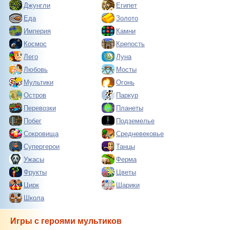
Джунгли
Египет
Еда
Золото
Империя
Камни
Космос
Крепость
Лего
Луна
Любовь
Мосты
Мультики
Огонь
Остров
Паркур
Перевозки
Планеты
Побег
Подземелье
Сокровища
Средневековье
Супергерои
Танцы
Ужасы
Ферма
Фрукты
Цветы
Цирк
Шарики
Школа
Игры с героями мультиков