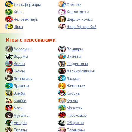
Трансформеры
Фиксики
Халк
Хелло китти
Человек паук
Шерлок холмс
Шрек
Эвер Афтер Хай
Игры с персонажами
Ассасины
Вампиры
Ведьмы
Викинги
Воины
Гладиаторы
Гномы
Дальнобойщики
Детективы
Джедаи
Драконы
Животные
Зомби
Клоуны
Ковбои
Куклы
Маги
Монстры
Мутанты
Насекомые
Ниндзя
Оборотни
Пираты
Покемоны