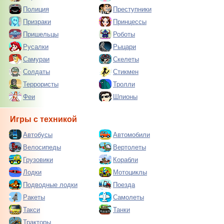
Полиция
Преступники
Призраки
Принцессы
Пришельцы
Роботы
Русалки
Рыцари
Самураи
Скелеты
Солдаты
Стикмен
Террористы
Тролли
Феи
Шпионы
Игры с техникой
Автобусы
Автомобили
Велосипеды
Вертолеты
Грузовики
Корабли
Лодки
Мотоциклы
Подводные лодки
Поезда
Ракеты
Самолеты
Такси
Танки
Тракторы