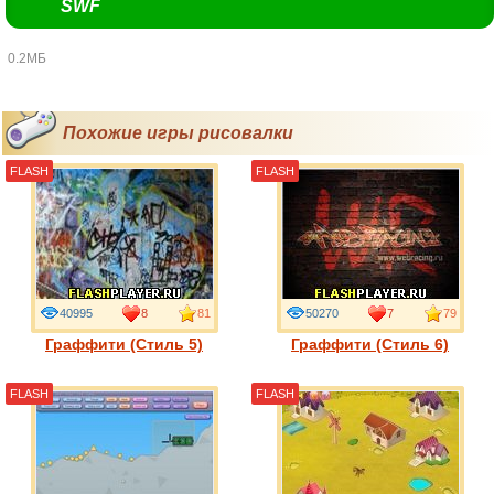
SWF
0.2МБ
Похожие игры рисовалки
FLASH
FLASH
40995
8
81
50270
7
79
Граффити (Стиль 5)
Граффити (Стиль 6)
FLASH
FLASH