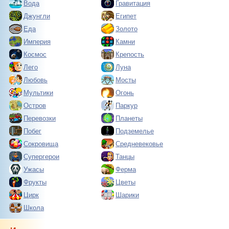
Вода
Гравитация
Джунгли
Египет
Еда
Золото
Империя
Камни
Космос
Крепость
Лего
Луна
Любовь
Мосты
Мультики
Огонь
Остров
Паркур
Перевозки
Планеты
Побег
Подземелье
Сокровища
Средневековье
Супергерои
Танцы
Ужасы
Ферма
Фрукты
Цветы
Цирк
Шарики
Школа