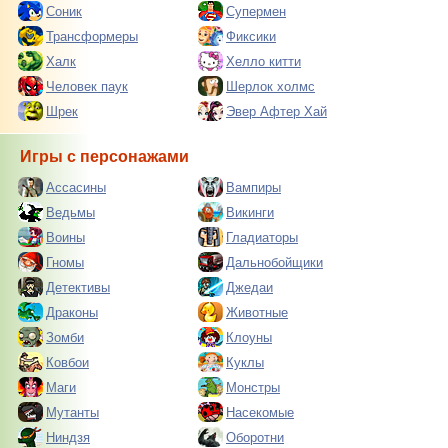
Соник
Супермен
Трансформеры
Фиксики
Халк
Хелло китти
Человек паук
Шерлок холмс
Шрек
Эвер Афтер Хай
Игры с персонажами
Ассасины
Вампиры
Ведьмы
Викинги
Воины
Гладиаторы
Гномы
Дальнобойщики
Детективы
Джедаи
Драконы
Животные
Зомби
Клоуны
Ковбои
Куклы
Маги
Монстры
Мутанты
Насекомые
Ниндзя
Оборотни