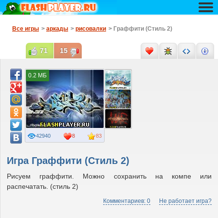
Все игры
>
аркады
>
рисовалки
> Граффити (Стиль 2)
71
15
0.2 МБ
42940
8
83
Игра Граффити (Стиль 2)
Рисуем граффити. Можно сохранить на компе или
распечатать. (стиль 2)
Комментариев: 0
Не работает игра?