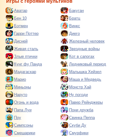
Игры с героями мультиков
Аватар
Бакуган
Бен 10
Братц
Бэтмен
Винкс
Гарри Поттер
Диего
Дисней
Железный человек
Живая сталь
Звездные войны
Злые птички
Кот в сапогах
Кунг фу Панда
Ледниковый период
Мадагаскар
Малышка Хейзел
Марио
Маша и Медведь
Миньоны
Монстр Хай
Наруто
Ну погоди
Огонь и вода
Павер Рейнджеры
Папа Луи
Пони дружба
Поу
Свинка Пеппа
Симпсоны
Скуби Ду
Смешарики
Смурфики