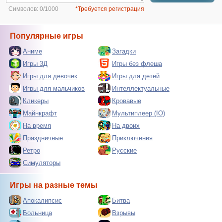
Символов:
0/1000
*Требуется регистрация
Популярные игры
Аниме
Загадки
Игры 3Д
Игры без флеша
Игры для девочек
Игры для детей
Игры для мальчиков
Интеллектуальные
Кликеры
Кровавые
Майнкрафт
Мультиплеер (IO)
На время
На двоих
Праздничные
Приключения
Ретро
Русские
Симуляторы
Игры на разные темы
Апокалипсис
Битва
Больница
Взрывы