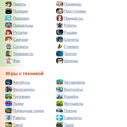
Пираты
Покемоны
Полиция
Преступники
Призраки
Принцессы
Пришельцы
Роботы
Русалки
Рыцари
Самураи
Скелеты
Солдаты
Стикмен
Террористы
Тролли
Феи
Шпионы
Игры с техникой
Автобусы
Автомобили
Велосипеды
Вертолеты
Грузовики
Корабли
Лодки
Мотоциклы
Подводные лодки
Поезда
Ракеты
Самолеты
Такси
Танки