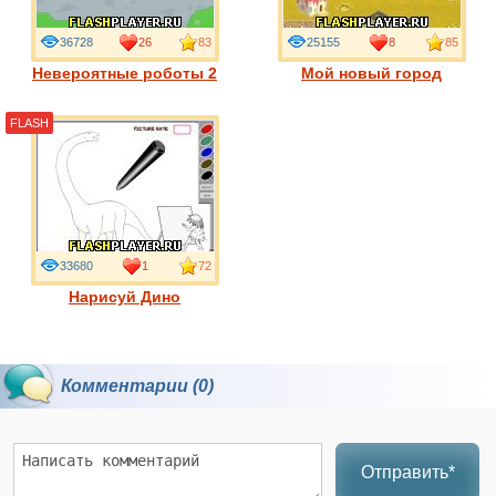
36728
26
83
25155
8
85
Невероятные роботы 2
Мой новый город
FLASH
33680
1
72
Нарисуй Дино
Комментарии (0)
Отправить*