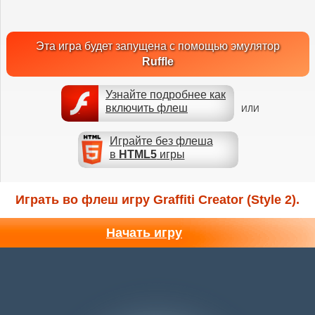
Эта игра будет запущена с помощью эмулятор
Ruffle
Узнайте подробнее как
включить флеш
ИЛИ
Играйте без флеша
в
HTML5
игры
Играть во флеш игру Graffiti Creator (Style 2).
Начать игру