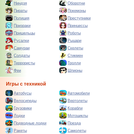
Ниндзя
Оборотни
Пираты
Покемоны
Полиция
Преступники
Призраки
Принцессы
Пришельцы
Роботы
Русалки
Рыцари
Самураи
Скелеты
Солдаты
Стикмен
Террористы
Тролли
Феи
Шпионы
Игры с техникой
Автобусы
Автомобили
Велосипеды
Вертолеты
Грузовики
Корабли
Лодки
Мотоциклы
Подводные лодки
Поезда
Ракеты
Самолеты