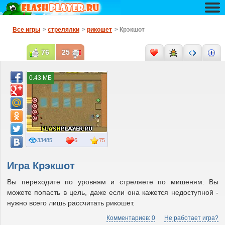
Все игры
>
стрелялки
>
рикошет
> Крэкшот
76
25
0.43 МБ
33485
6
75
Игра Крэкшот
Вы переходите по уровням и стреляете по мишеням. Вы
можете попасть в цель, даже если она кажется недоступной -
нужно всего лишь рассчитать рикошет.
Комментариев: 0
Не работает игра?