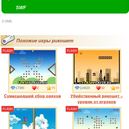
SWF
0.4МБ
Похожие игры рикошет
FLASH
FLASH
17380
2
70
114620
32
89
Сумасшедший сбор орехов
Убийственный рикошет –
уровни от игроков
FLASH
FLASH