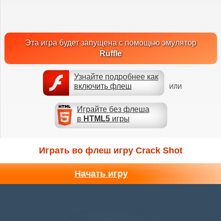
Эта игра будет запущена с помощью эмулятор
Ruffle
Узнайте подробнее как
включить флеш
ИЛИ
Играйте без флеша
в
HTML5
игры
Играть во флеш игру Crack Shot
Начать игру