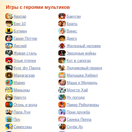
Игры с героями мультиков
Аватар
Бакуган
Бен 10
Братц
Бэтмен
Винкс
Гарри Поттер
Диего
Дисней
Железный человек
Живая сталь
Звездные войны
Злые птички
Кот в сапогах
Кунг фу Панда
Ледниковый период
Мадагаскар
Малышка Хейзел
Марио
Маша и Медведь
Миньоны
Монстр Хай
Наруто
Ну погоди
Огонь и вода
Павер Рейнджеры
Папа Луи
Пони дружба
Поу
Свинка Пеппа
Симпсоны
Скуби Ду