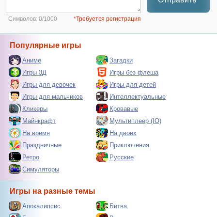
Символов:
0/1000
*Требуется регистрация
Популярные игры
Аниме
Загадки
Игры 3Д
Игры без флеша
Игры для девочек
Игры для детей
Игры для мальчиков
Интеллектуальные
Кликеры
Кровавые
Майнкрафт
Мультиплеер (IO)
На время
На двоих
Праздничные
Приключения
Ретро
Русские
Симуляторы
Игры на разные темы
Апокалипсис
Битва