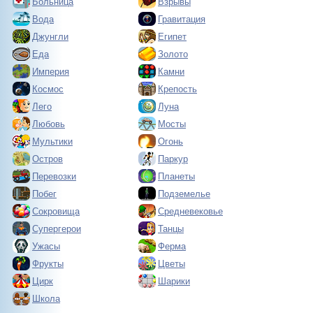
Больница
Взрывы
Вода
Гравитация
Джунгли
Египет
Еда
Золото
Империя
Камни
Космос
Крепость
Лего
Луна
Любовь
Мосты
Мультики
Огонь
Остров
Паркур
Перевозки
Планеты
Побег
Подземелье
Сокровища
Средневековье
Супергерои
Танцы
Ужасы
Ферма
Фрукты
Цветы
Цирк
Шарики
Школа