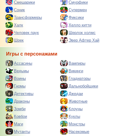
Смешарики
Смурфики
Соник
Супермен
Трансформеры
Фиксики
Халк
Хелло китти
Человек паук
Шерлок холмс
Шрек
Эвер Афтер Хай
Игры с персонажами
Ассасины
Вампиры
Ведьмы
Викинги
Воины
Гладиаторы
Гномы
Дальнобойщики
Детективы
Джедаи
Драконы
Животные
Зомби
Клоуны
Ковбои
Куклы
Маги
Монстры
Мутанты
Насекомые