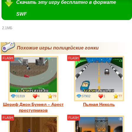
Скачать эту игру бесплатно в формате
SWF
2.1МБ
Похожие игры полицейские гонки
FLASH
FLASH
31319
4
79
37902
1
77
Шериф Джон Буннел – Арест
Пьяная Николь
преступников
FLASH
FLASH