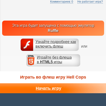
Комментариев: 0
Не работает игра?
Эта игра будет запущена с помощью эмулятор
Ruffle
Узнайте подробнее как
включить флеш
ИЛИ
Играйте без флеша
в
HTML5
игры
Играть во флеш игру Hell Cops
Начать игру