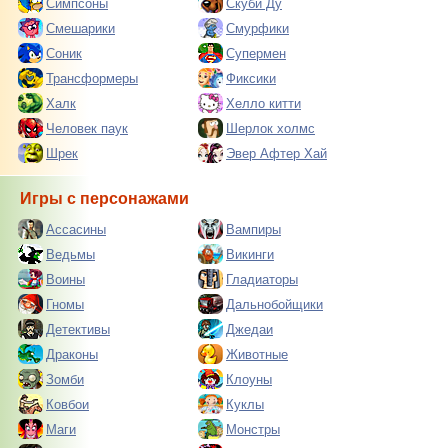
Симпсоны
Скуби Ду
Смешарики
Смурфики
Соник
Супермен
Трансформеры
Фиксики
Халк
Хелло китти
Человек паук
Шерлок холмс
Шрек
Эвер Афтер Хай
Игры с персонажами
Ассасины
Вампиры
Ведьмы
Викинги
Воины
Гладиаторы
Гномы
Дальнобойщики
Детективы
Джедаи
Драконы
Животные
Зомби
Клоуны
Ковбои
Куклы
Маги
Монстры