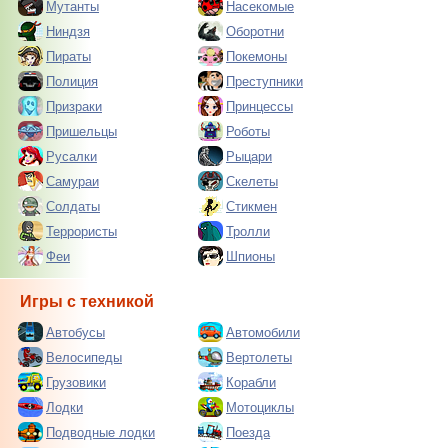
Мутанты
Насекомые
Ниндзя
Оборотни
Пираты
Покемоны
Полиция
Преступники
Призраки
Принцессы
Пришельцы
Роботы
Русалки
Рыцари
Самураи
Скелеты
Солдаты
Стикмен
Террористы
Тролли
Феи
Шпионы
Игры с техникой
Автобусы
Автомобили
Велосипеды
Вертолеты
Грузовики
Корабли
Лодки
Мотоциклы
Подводные лодки
Поезда