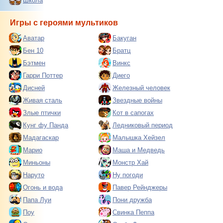
Школа
Игры с героями мультиков
Аватар
Бакуган
Бен 10
Братц
Бэтмен
Винкс
Гарри Поттер
Диего
Дисней
Железный человек
Живая сталь
Звездные войны
Злые птички
Кот в сапогах
Кунг фу Панда
Ледниковый период
Мадагаскар
Малышка Хейзел
Марио
Маша и Медведь
Миньоны
Монстр Хай
Наруто
Ну погоди
Огонь и вода
Павер Рейнджеры
Папа Луи
Пони дружба
Поу
Свинка Пеппа