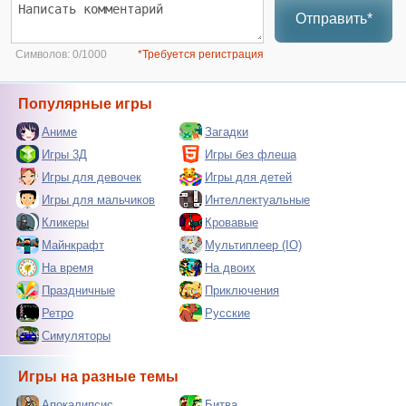
Отправить*
Символов:
0/1000
*Требуется регистрация
Популярные игры
Аниме
Загадки
Игры 3Д
Игры без флеша
Игры для девочек
Игры для детей
Игры для мальчиков
Интеллектуальные
Кликеры
Кровавые
Майнкрафт
Мультиплеер (IO)
На время
На двоих
Праздничные
Приключения
Ретро
Русские
Симуляторы
Игры на разные темы
Апокалипсис
Битва