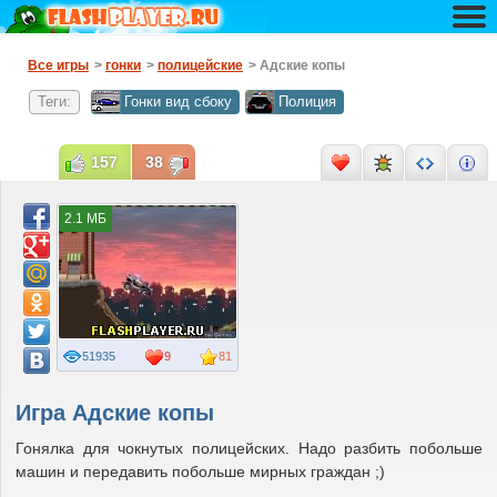
Все игры
>
гонки
>
полицейские
> Адские копы
Теги:
Гонки вид сбоку
Полиция
157
38
2.1 МБ
51935
9
81
Игра Адские копы
Гонялка для чокнутых полицейских. Надо разбить побольше
машин и передавить побольше мирных граждан ;)