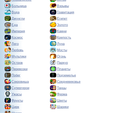
Больница
Взрывы
Вода
Гравитация
Джунгли
Египет
Еда
Золото
Империя
Камни
Космос
Крепость
Лего
Луна
Любовь
Мосты
Мультики
Огонь
Остров
Паркур
Перевозки
Планеты
Побег
Подземелье
Сокровища
Средневековье
Супергерои
Танцы
Ужасы
Ферма
Фрукты
Цветы
Цирк
Шарики