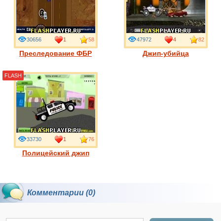
30656
1
58
47972
4
82
Преследование ФБР
Джип-убийца
FLASH
33730
1
76
Полицейский джип
Комментарии (0)