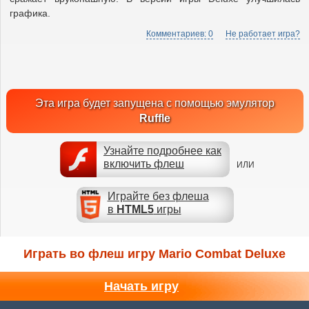
графика.
Комментариев: 0
Не работает игра?
Эта игра будет запущена с помощью эмулятор
Ruffle
Узнайте подробнее как
включить флеш
ИЛИ
Играйте без флеша
в
HTML5
игры
Играть во флеш игру Mario Combat Deluxe
Начать игру