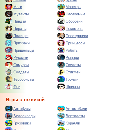
Маги
Монстры
Мутанты
Насекомые
Ниндзя
Оборотни
Пираты
Покемоны
Полиция
Преступники
Призраки
Принцессы
Пришельцы
Роботы
Русалки
Рыцари
Самураи
Скелеты
Солдаты
Стикмен
Террористы
Тролли
Феи
Шпионы
Игры с техникой
Автобусы
Автомобили
Велосипеды
Вертолеты
Грузовики
Корабли