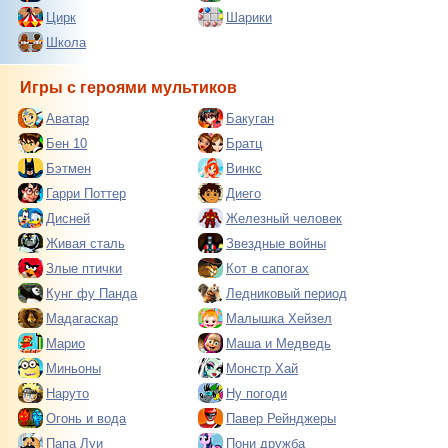
Цирк
Шарики
Школа
Игры с героями мультиков
Аватар
Бакуган
Бен 10
Братц
Бэтмен
Винкс
Гарри Поттер
Диего
Дисней
Железный человек
Живая сталь
Звездные войны
Злые птички
Кот в сапогах
Кунг фу Панда
Ледниковый период
Мадагаскар
Малышка Хейзел
Марио
Маша и Медведь
Миньоны
Монстр Хай
Наруто
Ну погоди
Огонь и вода
Павер Рейнджеры
Папа Луи
Пони дружба