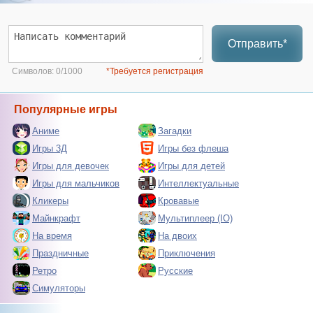
Отправить*
Символов:
0/1000
*Требуется регистрация
Популярные игры
Аниме
Загадки
Игры 3Д
Игры без флеша
Игры для девочек
Игры для детей
Игры для мальчиков
Интеллектуальные
Кликеры
Кровавые
Майнкрафт
Мультиплеер (IO)
На время
На двоих
Праздничные
Приключения
Ретро
Русские
Симуляторы