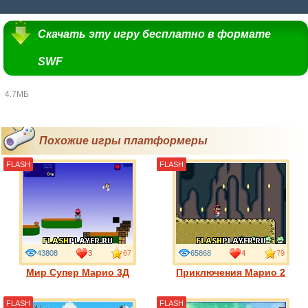
Скачать эту игру бесплатно в формате
SWF
4.7МБ
Похожие игры платформеры
FLASH
FLASH
43808
3
67
65868
4
79
Мир Супер Марио 3Д
Приключения Марио 2
FLASH
FLASH