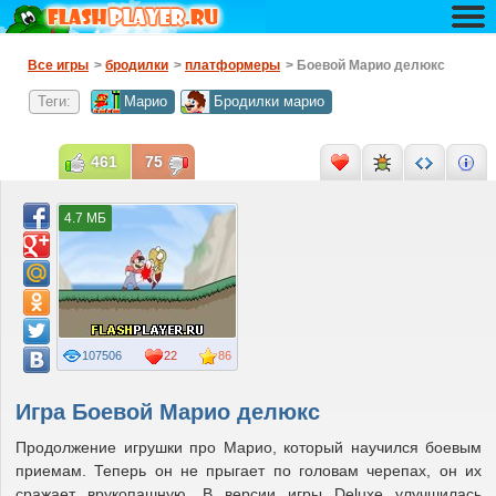
Все игры
>
бродилки
>
платформеры
> Боевой Марио делюкс
Теги:
Марио
Бродилки марио
461
75
4.7 МБ
107506
22
86
Игра Боевой Марио делюкс
Продолжение игрушки про Марио, который научился боевым
приемам. Теперь он не прыгает по головам черепах, он их
сражает врукопашную. В версии игры Deluxe улучшилась