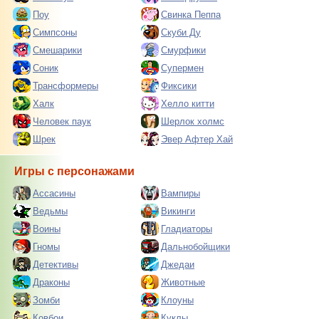
Поу
Свинка Пеппа
Симпсоны
Скуби Ду
Смешарики
Смурфики
Соник
Супермен
Трансформеры
Фиксики
Халк
Хелло китти
Человек паук
Шерлок холмс
Шрек
Эвер Афтер Хай
Игры с персонажами
Ассасины
Вампиры
Ведьмы
Викинги
Воины
Гладиаторы
Гномы
Дальнобойщики
Детективы
Джедаи
Драконы
Животные
Зомби
Клоуны
Ковбои
Куклы