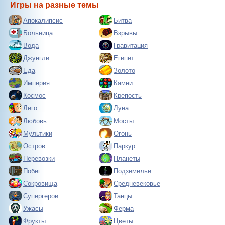
Игры на разные темы
Апокалипсис
Битва
Больница
Взрывы
Вода
Гравитация
Джунгли
Египет
Еда
Золото
Империя
Камни
Космос
Крепость
Лего
Луна
Любовь
Мосты
Мультики
Огонь
Остров
Паркур
Перевозки
Планеты
Побег
Подземелье
Сокровища
Средневековье
Супергерои
Танцы
Ужасы
Ферма
Фрукты
Цветы