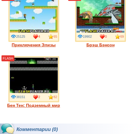
25125
4
65
19902
0
69
Приключения Элизы
Брэш Бэнсон
FLASH
38151
2
82
Бен Тен: Подземный мир
Комментарии (0)