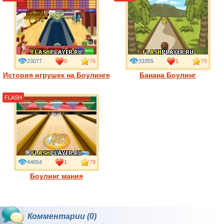
23077
0
76
33355
1
79
История игрушек на Боулинге
Банана Боулинг
FLASH
44654
1
79
Боулинг мания
Комментарии (0)