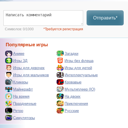
Отправить*
Символов:
0/1000
*Требуется регистрация
Популярные игры
Аниме
Загадки
Игры 3Д
Игры без флеша
Игры для девочек
Игры для детей
Игры для мальчиков
Интеллектуальные
Кликеры
Кровавые
Майнкрафт
Мультиплеер (IO)
На время
На двоих
Праздничные
Приключения
Ретро
Русские
Симуляторы