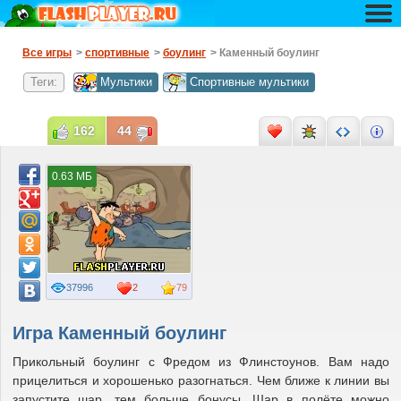
Все игры
>
спортивные
>
боулинг
> Каменный боулинг
Теги:
Мультики
Спортивные мультики
162
44
0.63 МБ
37996
2
79
Игра Каменный боулинг
Прикольный боулинг с Фредом из Флинстоунов. Вам надо
прицелиться и хорошенько разогнаться. Чем ближе к линии вы
запустите шар, тем больше бонусы. Шар в полёте можно