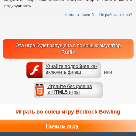
подкручивать.
Комментариев: 0
Не работает игра?
Эта игра будет запущена с помощью эмулятор
Ruffle
Узнайте подробнее как
включить флеш
ИЛИ
Играйте без флеша
в
HTML5
игры
Играть во флеш игру Bedrock Bowling
Начать игру