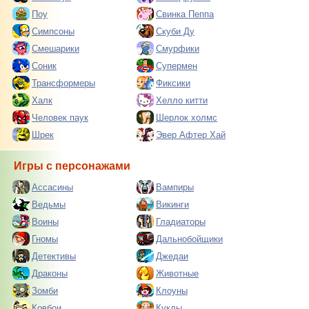
Поу
Свинка Пеппа
Симпсоны
Скуби Ду
Смешарики
Смурфики
Соник
Супермен
Трансформеры
Фиксики
Халк
Хелло китти
Человек паук
Шерлок холмс
Шрек
Эвер Афтер Хай
Игры с персонажами
Ассасины
Вампиры
Ведьмы
Викинги
Воины
Гладиаторы
Гномы
Дальнобойщики
Детективы
Джедаи
Драконы
Животные
Зомби
Клоуны
Ковбои
Куклы