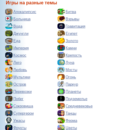
Игры на разные темы
Апокалипсис
Битва
Больница
Взрывы
Вода
Гравитация
Джунгли
Египет
Еда
Золото
Империя
Камни
Космос
Крепость
Лего
Луна
Любовь
Мосты
Мультики
Огонь
Остров
Паркур
Перевозки
Планеты
Побег
Подземелье
Сокровища
Средневековье
Супергерои
Танцы
Ужасы
Ферма
Фрукты
Цветы