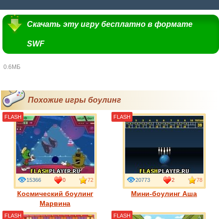
Скачать эту игру бесплатно в формате
SWF
0.6МБ
Похожие игры боулинг
FLASH
FLASH
15366
0
72
20773
2
78
Космический боулинг
Мини-боулинг Аша
Марвина
FLASH
FLASH