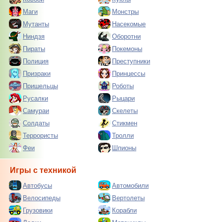
Маги
Монстры
Мутанты
Насекомые
Ниндзя
Оборотни
Пираты
Покемоны
Полиция
Преступники
Призраки
Принцессы
Пришельцы
Роботы
Русалки
Рыцари
Самураи
Скелеты
Солдаты
Стикмен
Террористы
Тролли
Феи
Шпионы
Игры с техникой
Автобусы
Автомобили
Велосипеды
Вертолеты
Грузовики
Корабли