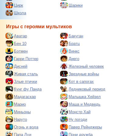
Цирк
Шарики
Школа
Игры с героями мультиков
Аватар
Бакуган
Бен 10
Братц
Бэтмен
Винкс
Гарри Поттер
Диего
Дисней
Железный человек
Живая сталь
Звездные войны
Злые птички
Кот в сапогах
Кунг фу Панда
Ледниковый период
Мадагаскар
Малышка Хейзел
Марио
Маша и Медведь
Миньоны
Монстр Хай
Наруто
Ну погоди
Огонь и вода
Павер Рейнджеры
Папа Луи
Пони дружба