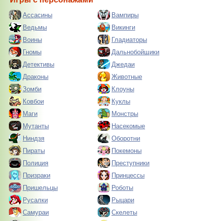
Ассасины
Вампиры
Ведьмы
Викинги
Воины
Гладиаторы
Гномы
Дальнобойщики
Детективы
Джедаи
Драконы
Животные
Зомби
Клоуны
Ковбои
Куклы
Маги
Монстры
Мутанты
Насекомые
Ниндзя
Оборотни
Пираты
Покемоны
Полиция
Преступники
Призраки
Принцессы
Пришельцы
Роботы
Русалки
Рыцари
Самураи
Скелеты