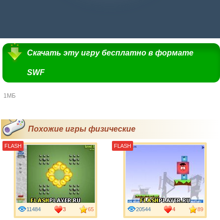
Скачать эту игру бесплатно в формате
SWF
1МБ
Похожие игры физические
FLASH
FLASH
11484
3
65
20544
4
89