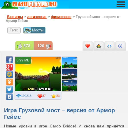
Все игры
>
логические
>
физические
> Грузовой мост – версия от
Армор Геймс
Теги:
Мосты
578
120
0.99 МБ
199218
87
83
Игра Грузовой мост – версия от Армор
Геймс
Новые уровни в игре Cargo Bridge! И снова вам придётся