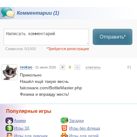
Комментарии (1)
Отправить*
Символов:
0/1000
*Требуется регистрация
reokao
+
0
-
#1
- 31 июля 2020
ответить
Прикольно
Нашёл ещё такую весчь
falcoware.com/BottleMaster.php
Физика и вправду жесть!
Популярные игры
Аниме
Загадки
Игры 3Д
Игры без флеша
Игры для девочек
Игры для детей