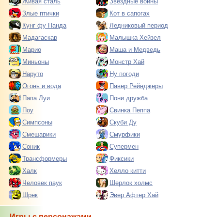
Живая сталь
Звездные войны
Злые птички
Кот в сапогах
Кунг фу Панда
Ледниковый период
Мадагаскар
Малышка Хейзел
Марио
Маша и Медведь
Миньоны
Монстр Хай
Наруто
Ну погоди
Огонь и вода
Павер Рейнджеры
Папа Луи
Пони дружба
Поу
Свинка Пеппа
Симпсоны
Скуби Ду
Смешарики
Смурфики
Соник
Супермен
Трансформеры
Фиксики
Халк
Хелло китти
Человек паук
Шерлок холмс
Шрек
Эвер Афтер Хай
Игры с персонажами