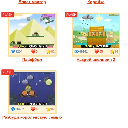
Бласт мастер
Коробка
FLASH
FLASH
9204
0
82
49161
35
91
Паффбол
Накрой апельсин 2
FLASH
26432
16
87
Разбуди королевскую семью