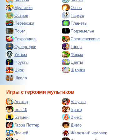
Мультики
Огонь
Остров
Паркур
Перевозки
Планеты
Побег
Подземелье
Сокровища
Средневековье
Супергерои
Танцы
Ужасы
Ферма
Фрукты
Цветы
Цирк
Шарики
Школа
Игры с героями мультиков
Аватар
Бакуган
Бен 10
Братц
Бэтмен
Винкс
Гарри Поттер
Диего
Дисней
Железный человек