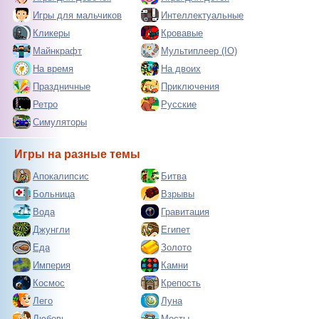
Игры для мальчиков
Интеллектуальные
Кликеры
Кровавые
Майнкрафт
Мультиплеер (IO)
На время
На двоих
Праздничные
Приключения
Ретро
Русские
Симуляторы
Игры на разные темы
Апокалипсис
Битва
Больница
Взрывы
Вода
Гравитация
Джунгли
Египет
Еда
Золото
Империя
Камни
Космос
Крепость
Лего
Луна
Любовь
Мосты