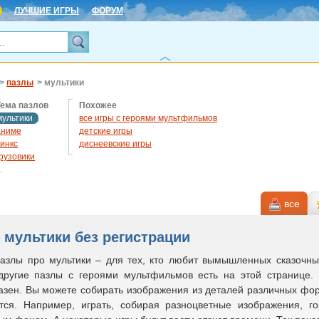
ЛУЧШИЕ ИГРЫ
ФОРУМ
>
пазлы
> мультики
Тема пазлов
Похожее
мультики
все игры с героями мультфильмов
аниме
детские игры
винкс
диснеевские игры
грузовики
.
дисней
животные
все
кошки
лошади
машины
 мультики без регистрации
микки маус
азлы про мультики – для тех, кто любит вымышленных сказочн
новогодние
пейзажи
другие пазлы с героями мультфильмов есть на этой странице.
природа
азен. Вы можете собирать изображения из деталей различных фор
собаки
тся. Например, играть, собирая разноцветные изображения, г
супергерои