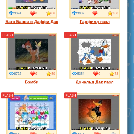
3374
0
86
3987
0
100
Багс Банни и Даффи Дак
Гарфилд пазл
FLASH
FLASH
8722
0
50
5354
0
73
Бэмби
Дональд Дак пазл
FLASH
FLASH