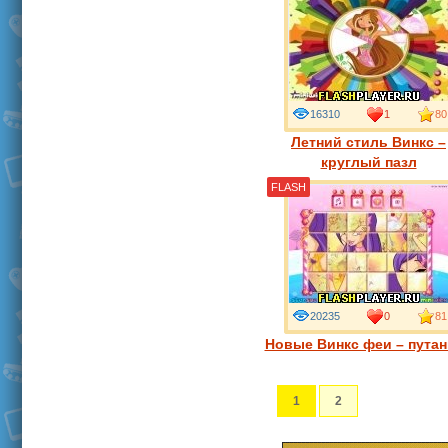
16310
1
80
Летний стиль Винкс –
круглый пазл
FLASH
20235
0
81
Новые Винкс феи – пута
1
2