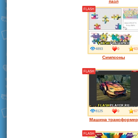
пазл
FLASH
4893
0
63
Симпсоны
FLASH
8125
0
67
Машина трансформер
FLASH