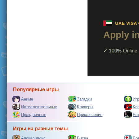
Популярные игры
Аниме
Загадки
Иг
Интеллектуальные
Кликеры
Кр
Праздничные
Приключения
Ре
Игры на разные темы
Апокалипсис
Битва
Бо