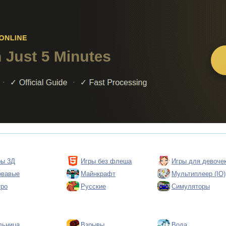
ры 3Д
Игры без флеша
Игры для девоче
овавые
Майнкрафт
Мультиплеер (IO)
тро
Русские
Симуляторы
льница
Взрывы
Вода