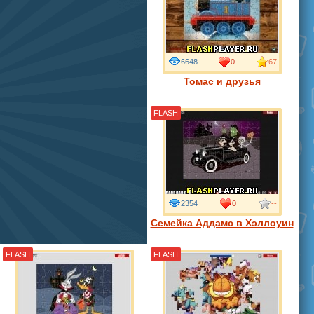
6648
0
67
Томас и друзья
FLASH
2354
0
--
Семейка Аддамс в Хэллоуин
FLASH
FLASH