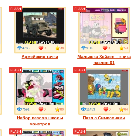
FLASH
FLASH
4785
0
38
9116
0
53
Армейские тачки
Малышка Хейзел – книга
пазлов 01
FLASH
FLASH
7591
0
80
11453
0
64
Набор пазлов школы
Пазл с Симпсонами
монстров
FLASH
FLASH