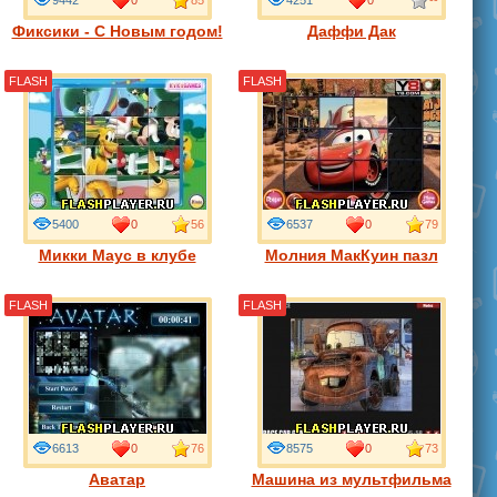
9442
0
85
4251
0
--
Фиксики - С Новым годом!
Даффи Дак
FLASH
FLASH
5400
0
56
6537
0
79
Микки Маус в клубе
Молния МакКуин пазл
FLASH
FLASH
6613
0
76
8575
0
73
Аватар
Машина из мультфильма