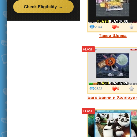
2944
0
--
Такси Шрека
FLASH
2322
0
--
Багс Банни и Хэллоуи
FLASH