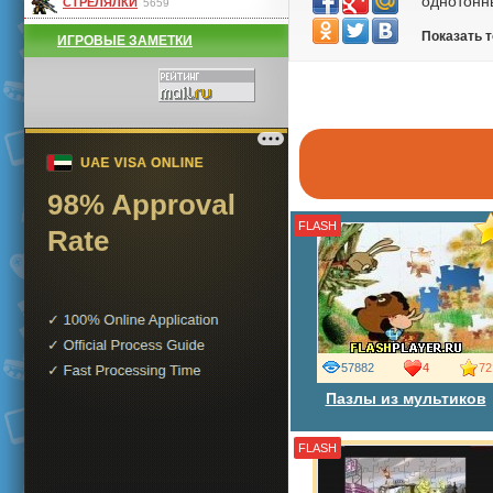
однотонны
СТРЕЛЯЛКИ
5659
слова
судоку
Показать 
ИГРОВЫЕ ЗАМЕТКИ
танграм
точки
шахматы
шашки
остальные
FLASH
57882
4
72
Пазлы из мультиков
FLASH