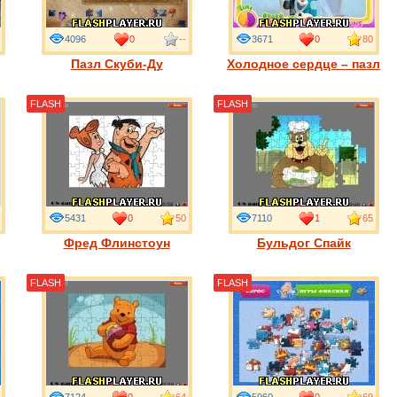
4096
0
--
3671
0
80
Пазл Скуби-Ду
Холодное сердце – пазл
FLASH
FLASH
5431
0
50
7110
1
65
Фред Флинстоун
Бульдог Спайк
FLASH
FLASH