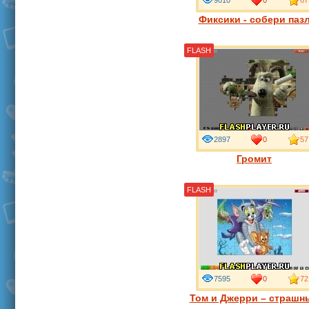
9010
0
67
Фиксики - собери паз
FLASH
2897
0
57
Громит
FLASH
7595
0
72
Том и Джерри – страшн