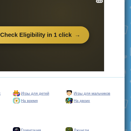
к
Игры для детей
Игры для мальчиков
На время
На двоих
Гравитация
Джунгли