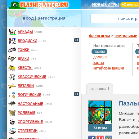
НОВЫЕ ИГРЫ
+2 вчера
вход
|
регистрация
АРКАДЫ
9988
Флеш игры
>
настольные
+1
БРОДИЛКИ
3978
Настольная игра
ГОНКИ
4320
пазлы
домино
ДРАКИ
861
карты
КВЕСТЫ
4921
китайские шашки
...
..
КЛАССИЧЕСКИЕ
2122
коннект
крестики-нолики
ЛЕТАЛКИ
1408
страница 1
кубик рубик
+1
ЛОГИЧЕСКИЕ
5365
маджонг
меморина
Пазлы
НАСТОЛЬНЫЕ
2500
монополия
РОЛЕВЫЕ
морской бой
Онлайн п
615
напёрстки
Винкс и 
СПОРТИВНЫЕ
2018
нарды
разнообр
73 игры
пятнашки
СТРАТЕГИИ
1533
различаю
реверси