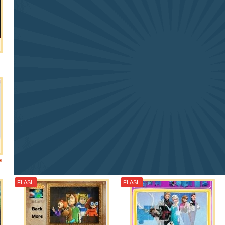
н
FLASH
FLASH