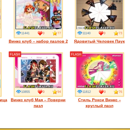
11441
0
77
11140
0
73
Винкс клуб – набор пазлов 2
Ядовитый Человек Паук
FLASH
FLASH
10855
0
94
11812
0
76
ница
Винкс клуб Мая – Поверни
Стиль Рокси Винкс –
пазл
круглый пазл