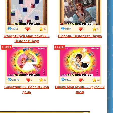
6553
0
92
9197
0
77
Отсортируй мои плитки –
Любовь Человека Паука
Человек Паук
FLASH
FLASH
12379
0
82
9311
0
92
Счастливый Валентинов
Винкс Мая стиль – круглый
день
пазл