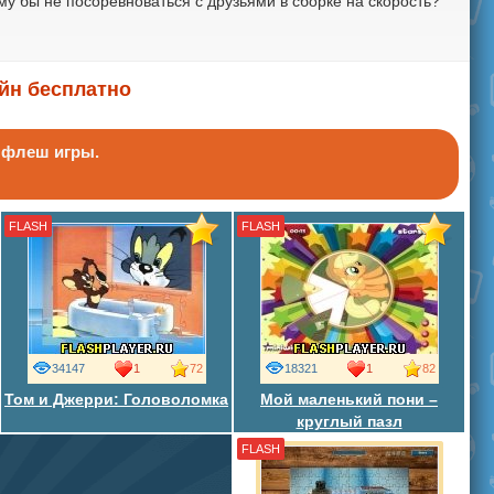
у бы не посоревноваться с друзьями в сборке на скорость?
айн бесплатно
ь флеш игры.
FLASH
FLASH
34147
1
72
18321
1
82
Том и Джерри: Головоломка
Мой маленький пони –
круглый пазл
FLASH