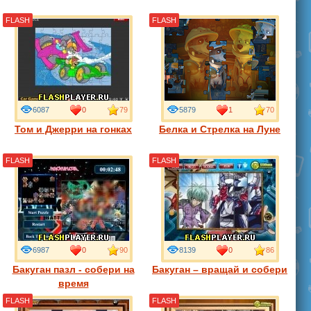
FLASH
FLASH
6087
0
79
5879
1
70
Том и Джерри на гонках
Белка и Стрелка на Луне
FLASH
FLASH
6987
0
90
8139
0
86
Бакуган пазл - собери на
Бакуган – вращай и собери
время
FLASH
FLASH