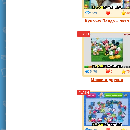
4434
0
80
Кунг-Фу Панда – пазл
FLASH
5476
0
75
Микки и друзья
FLASH