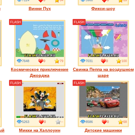
7124
0
64
5960
0
69
л
Винни Пух
Фикси-шоу
FLASH
FLASH
7648
0
79
7031
0
100
Космическое приключение
Свинка Пеппа на воздушном
Джорджа
шаре
FLASH
FLASH
5263
0
--
8586
0
68
ый
Микки на Хэллоуин
Детские машинки