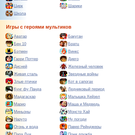
Цирк
Шарики
Школа
Игры с героями мультиков
Аватар
Бакуган
Бен 10
Братц
Бэтмен
Винкс
Гарри Поттер
Диего
Дисней
Железный человек
Живая сталь
Звездные войны
Злые птички
Кот в сапогах
Кунг фу Панда
Ледниковый период
Мадагаскар
Малышка Хейзел
Марио
Маша и Медведь
Миньоны
Монстр Хай
Наруто
Ну погоди
Огонь и вода
Павер Рейнджеры
Папа Луи
Пони дружба