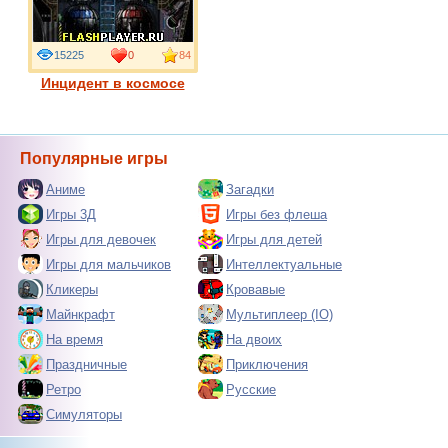
15225
0
84
Инцидент в космосе
Популярные игры
Аниме
Загадки
Игры 3Д
Игры без флеша
Игры для девочек
Игры для детей
Игры для мальчиков
Интеллектуальные
Кликеры
Кровавые
Майнкрафт
Мультиплеер (IO)
На время
На двоих
Праздничные
Приключения
Ретро
Русские
Симуляторы