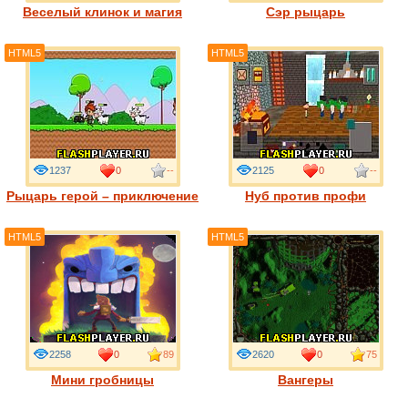
Веселый клинок и магия
Сэр рыцарь
HTML5
HTML5
1237
0
--
2125
0
--
Рыцарь герой – приключение
Нуб против профи
HTML5
HTML5
2258
0
89
2620
0
75
Мини гробницы
Вангеры