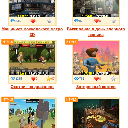
836
0
--
872
0
--
Машинист московского метро
Выживание в день ядерного
3D
взрыва
HTML5
HTML5
1155
0
67
781
0
--
Охотник на драконов
Затерянный костер
HTML5
HTML5