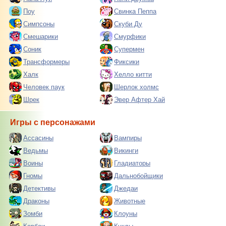
Поу
Свинка Пеппа
Симпсоны
Скуби Ду
Смешарики
Смурфики
Соник
Супермен
Трансформеры
Фиксики
Халк
Хелло китти
Человек паук
Шерлок холмс
Шрек
Эвер Афтер Хай
Игры с персонажами
Ассасины
Вампиры
Ведьмы
Викинги
Воины
Гладиаторы
Гномы
Дальнобойщики
Детективы
Джедаи
Драконы
Животные
Зомби
Клоуны