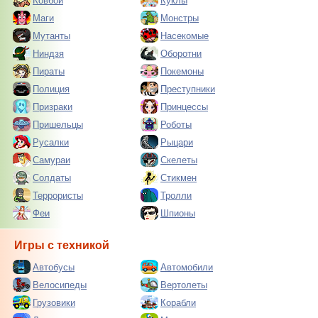
Ковбои
Куклы
Маги
Монстры
Мутанты
Насекомые
Ниндзя
Оборотни
Пираты
Покемоны
Полиция
Преступники
Призраки
Принцессы
Пришельцы
Роботы
Русалки
Рыцари
Самураи
Скелеты
Солдаты
Стикмен
Террористы
Тролли
Феи
Шпионы
Игры с техникой
Автобусы
Автомобили
Велосипеды
Вертолеты
Грузовики
Корабли