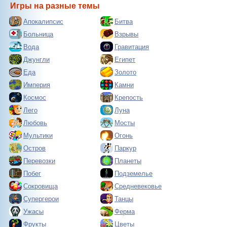
Игры на разные темы
Апокалипсис
Битва
Больница
Взрывы
Вода
Гравитация
Джунгли
Египет
Еда
Золото
Империя
Камни
Космос
Крепость
Лего
Луна
Любовь
Мосты
Мультики
Огонь
Остров
Паркур
Перевозки
Планеты
Побег
Подземелье
Сокровища
Средневековье
Супергерои
Танцы
Ужасы
Ферма
Фрукты
Цветы