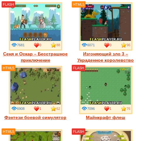
FLASH
HTML5
7681
0
88
6071
0
96
Сеня и Оскар – Бесстрашное
Изгоняющий зло 3 –
приключение
Украденное королевство
HTML5
FLASH
6908
1
62
7096
1
76
Фэнтези боевой симулятор
Майнкрафт флеш
HTML5
FLASH