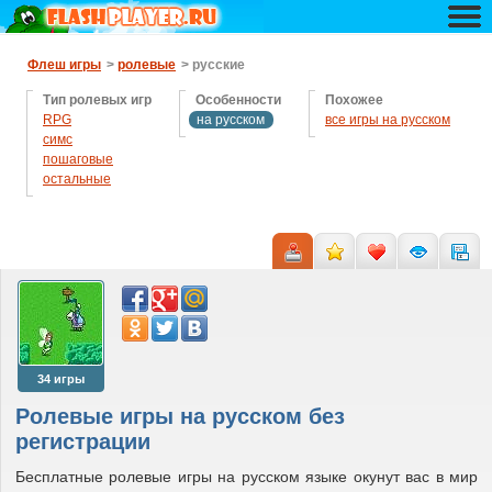
Флеш игры
>
ролевые
> русские
Тип ролевых игр
Особенности
Похожее
RPG
на русском
все игры на русском
симс
пошаговые
остальные
34 игры
Ролевые игры на русском без
регистрации
Бесплатные ролевые игры на русском языке окунут вас в мир