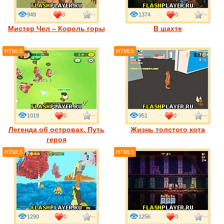
949
0
--
1374
0
--
Мистер Чел – Король горы
В шахте
HTML5
HTML5
1019
0
--
951
0
--
Легенда об островах. Путь
Жизнь толстого кота
героя
HTML5
HTML5
1290
0
--
1256
0
--