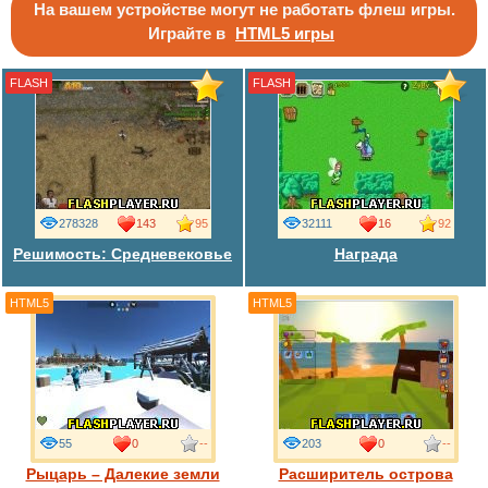
На вашем устройстве могут не работать флеш игры.
Играйте в
HTML5 игры
FLASH
FLASH
278328
143
95
32111
16
92
Решимость: Средневековье
Награда
HTML5
HTML5
55
0
--
203
0
--
Рыцарь – Далекие земли
Расширитель острова