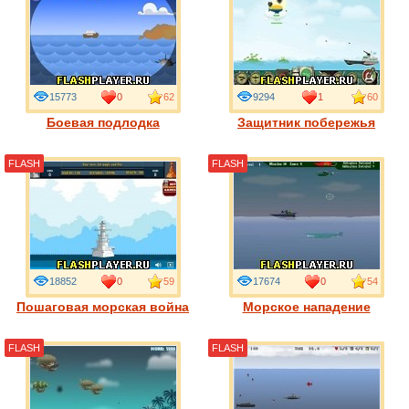
15773
0
62
9294
1
60
Боевая подлодка
Защитник побережья
FLASH
FLASH
18852
0
59
17674
0
54
Пошаговая морская война
Морское нападение
FLASH
FLASH