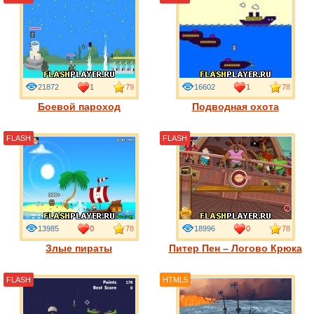
21872
1
79
16602
1
78
Боевой пароход
Подводная охота
FLASH
FLASH
13985
0
78
18996
0
78
Злые пираты
Питер Пен – Логово Крюка
FLASH
HTML5