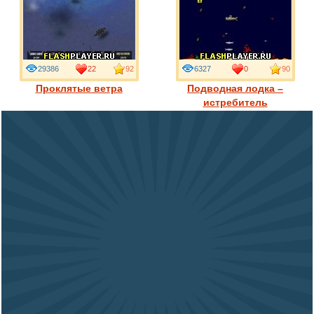
29386
22
92
6327
0
90
Проклятые ветра
Подводная лодка –
истребитель