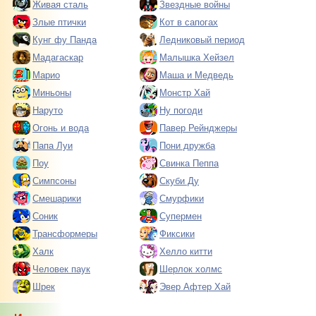
Живая сталь
Звездные войны
Злые птички
Кот в сапогах
Кунг фу Панда
Ледниковый период
Мадагаскар
Малышка Хейзел
Марио
Маша и Медведь
Миньоны
Монстр Хай
Наруто
Ну погоди
Огонь и вода
Павер Рейнджеры
Папа Луи
Пони дружба
Поу
Свинка Пеппа
Симпсоны
Скуби Ду
Смешарики
Смурфики
Соник
Супермен
Трансформеры
Фиксики
Халк
Хелло китти
Человек паук
Шерлок холмс
Шрек
Эвер Афтер Хай