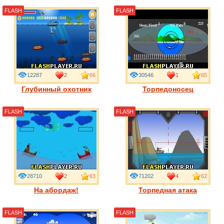
FLASH
FLASH
12287
2
66
30546
1
65
Глубинный охотник
Торпедоносец
FLASH
FLASH
28710
2
63
71202
4
62
На абордаж!
Торпедная атака
FLASH
FLASH