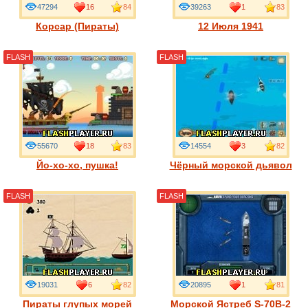
47294
16
84
39263
1
83
Корсар (Пираты)
12 Июля 1941
FLASH
FLASH
55670
18
83
14554
3
82
Йо-хо-хо, пушка!
Чёрный морской дьявол
FLASH
FLASH
19031
6
82
20895
1
81
Пираты глупых морей
Морской Ястреб S-70B-2