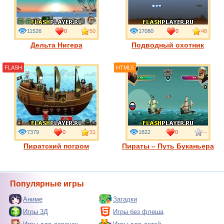
11526
0
50
17080
0
48
Дельта Нигера
Подводный охотник
FLASH
HTML5
7379
0
31
1822
0
--
Пиратский погром
Пираты – Путь Буканьера
Популярные игры
Аниме
Загадки
Игры 3Д
Игры без флеша