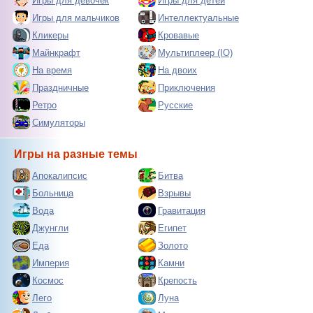
Игры для девочек
Игры для детей
Игры для мальчиков
Интеллектуальные
Кликеры
Кровавые
Майнкрафт
Мультиплеер (IO)
На время
На двоих
Праздничные
Приключения
Ретро
Русские
Симуляторы
Игры на разные темы
Апокалипсис
Битва
Больница
Взрывы
Вода
Гравитация
Джунгли
Египет
Еда
Золото
Империя
Камни
Космос
Крепость
Лего
Луна