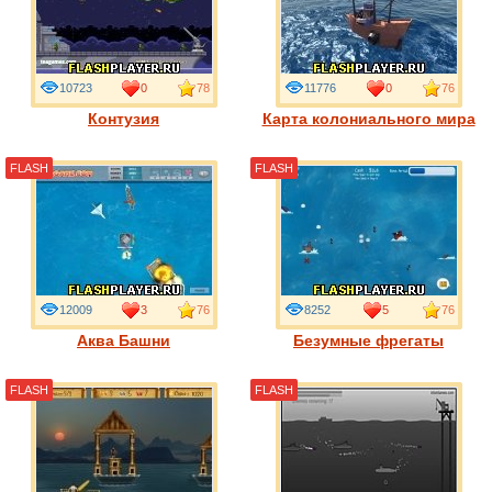
10723
0
78
11776
0
76
Контузия
Карта колониального мира
FLASH
FLASH
12009
3
76
8252
5
76
Аква Башни
Безумные фрегаты
FLASH
FLASH