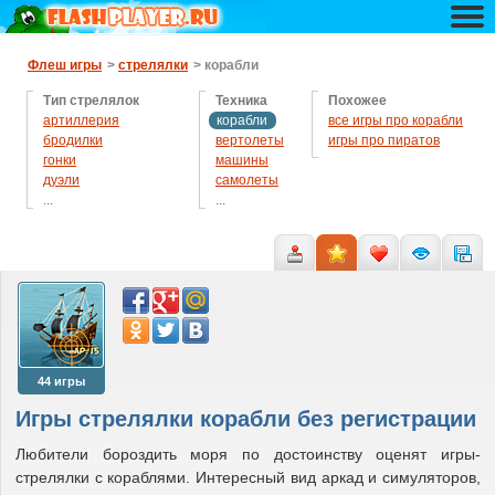
Флеш игры
>
стрелялки
> корабли
Тип стрелялок
Техника
Похожее
артиллерия
корабли
все игры про корабли
бродилки
вертолеты
игры про пиратов
гонки
машины
дуэли
самолеты
...
...
из лука
танки
космические
кровавые стрелялки
леталки-стрелялки
отбей атаку
рикошет
с прохождением
симуляторы
снайпер
44 игры
тир
Игры стрелялки корабли без регистрации
шарики
counter strike
Любители бороздить моря по достоинству оценят игры-
metal slug
стрелялки с кораблями. Интересный вид аркад и симуляторов,
остальные