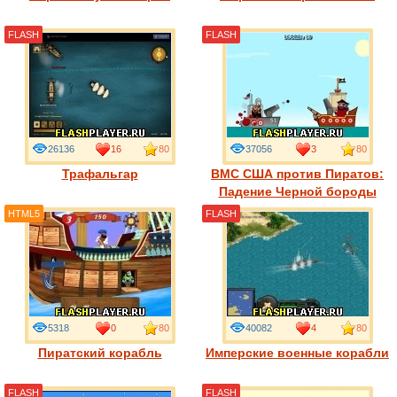
FLASH
FLASH
26136
16
80
37056
3
80
Трафальгар
ВМС США против Пиратов:
Падение Черной бороды
HTML5
FLASH
5318
0
80
40082
4
80
Пиратский корабль
Имперские военные корабли
FLASH
FLASH