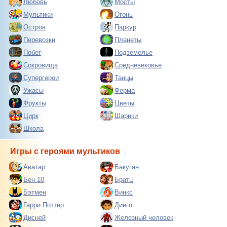
Любовь
Мосты
Мультики
Огонь
Остров
Паркур
Перевозки
Планеты
Побег
Подземелье
Сокровища
Средневековье
Супергерои
Танцы
Ужасы
Ферма
Фрукты
Цветы
Цирк
Шарики
Школа
Игры с героями мультиков
Аватар
Бакуган
Бен 10
Братц
Бэтмен
Винкс
Гарри Поттер
Диего
Дисней
Железный человек