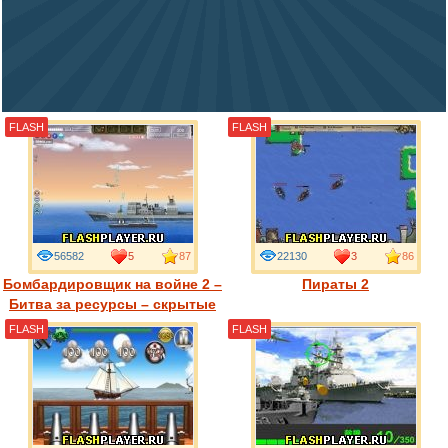
FLASH
FLASH
56582
5
87
22130
3
86
Бомбардировщик на войне 2 –
Пираты 2
Битва за ресурсы – скрытые
события
FLASH
FLASH