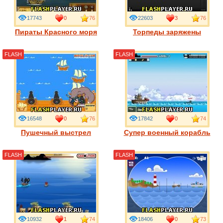
17743
0
76
22603
3
76
Пираты Красного моря
Торпеды заряжены
FLASH
FLASH
16548
0
76
17842
0
74
Пушечный выстрел
Супер военный корабль
FLASH
FLASH
10932
1
74
18406
0
73