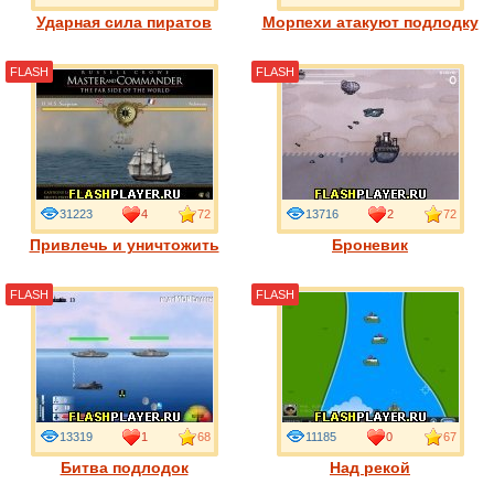
Ударная сила пиратов
Морпехи атакуют подлодку
FLASH
FLASH
31223
4
72
13716
2
72
Привлечь и уничтожить
Броневик
FLASH
FLASH
13319
1
68
11185
0
67
Битва подлодок
Над рекой