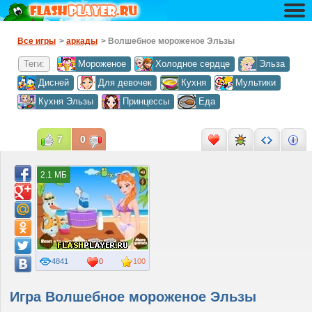
Все игры
>
аркады
> Волшебное мороженое Эльзы
Теги:
Мороженое
Холодное сердце
Эльза
Дисней
Для девочек
Кухня
Мультики
Кухня Эльзы
Принцессы
Еда
7
0
2.1 МБ
4841
0
100
Игра Волшебное мороженое Эльзы