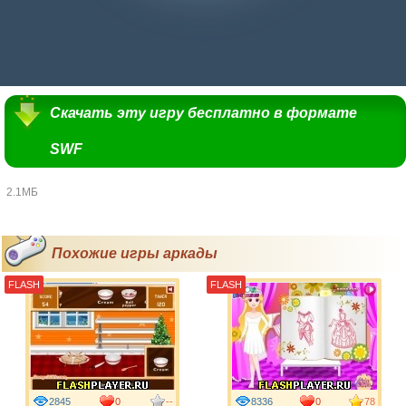
Скачать эту игру бесплатно в формате
SWF
2.1МБ
Похожие игры аркады
FLASH
FLASH
2845
0
--
8336
0
78