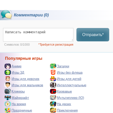
Комментарии (0)
Отправить*
Символов:
0/1000
*Требуется регистрация
Популярные игры
Аниме
Загадки
Игры 3Д
Игры без флеша
Игры для девочек
Игры для детей
Игры для мальчиков
Интеллектуальные
Кликеры
Кровавые
Майнкрафт
Мультиплеер (IO)
На время
На двоих
Праздничные
Приключения