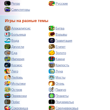
Ретро
Русские
Симуляторы
Игры на разные темы
Апокалипсис
Битва
Больница
Взрывы
Вода
Гравитация
Джунгли
Египет
Еда
Золото
Империя
Камни
Космос
Крепость
Лего
Луна
Любовь
Мосты
Мультики
Огонь
Остров
Паркур
Перевозки
Планеты
Побег
Подземелье
Сокровища
Средневековье