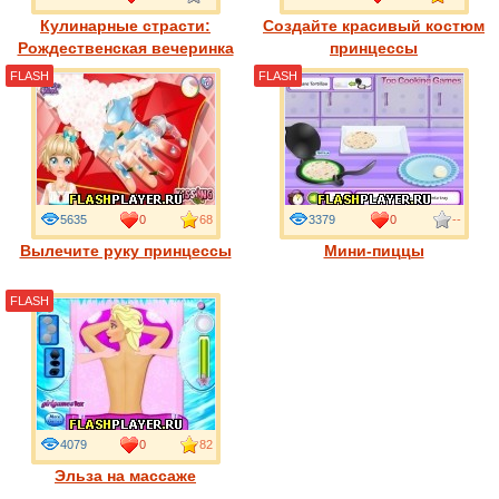
Кулинарные страсти:
Создайте красивый костюм
Рождественская вечеринка
принцессы
FLASH
FLASH
5635
0
68
3379
0
--
Вылечите руку принцессы
Мини-пиццы
FLASH
4079
0
82
Эльза на массаже