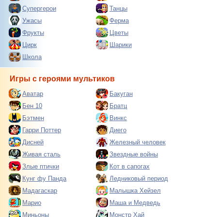
Супергерои
Танцы
Ужасы
Ферма
Фрукты
Цветы
Цирк
Шарики
Школа
Игры с героями мультиков
Аватар
Бакуган
Бен 10
Братц
Бэтмен
Винкс
Гарри Поттер
Диего
Дисней
Железный человек
Живая сталь
Звездные войны
Злые птички
Кот в сапогах
Кунг фу Панда
Ледниковый период
Мадагаскар
Малышка Хейзел
Марио
Маша и Медведь
Миньоны
Монстр Хай