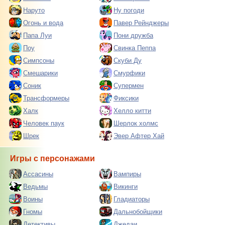
Наруто
Ну погоди
Огонь и вода
Павер Рейнджеры
Папа Луи
Пони дружба
Поу
Свинка Пеппа
Симпсоны
Скуби Ду
Смешарики
Смурфики
Соник
Супермен
Трансформеры
Фиксики
Халк
Хелло китти
Человек паук
Шерлок холмс
Шрек
Эвер Афтер Хай
Игры с персонажами
Ассасины
Вампиры
Ведьмы
Викинги
Воины
Гладиаторы
Гномы
Дальнобойщики
Детективы
Джедаи