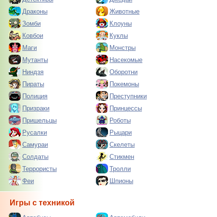
Драконы
Животные
Зомби
Клоуны
Ковбои
Куклы
Маги
Монстры
Мутанты
Насекомые
Ниндзя
Оборотни
Пираты
Покемоны
Полиция
Преступники
Призраки
Принцессы
Пришельцы
Роботы
Русалки
Рыцари
Самураи
Скелеты
Солдаты
Стикмен
Террористы
Тролли
Феи
Шпионы
Игры с техникой