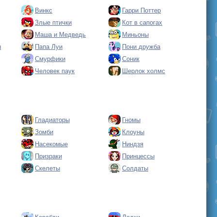
Винкс
Гарри Поттер
Злые птички
Кот в сапогах
Маша и Медведь
Миньоны
ы
Папа Луи
Пони дружба
Смурфики
Соник
Человек паук
Шерлок холмс
Гладиаторы
Гномы
Зомби
Клоуны
Насекомые
Ниндзя
Призраки
Принцессы
Скелеты
Солдаты