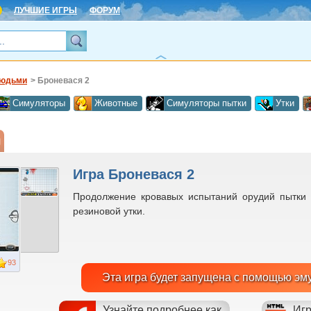
ЛУЧШИЕ ИГРЫ
ФОРУМ
людьми
> Броневася 2
Симуляторы
Животные
Симуляторы пытки
Утки
Игра Броневася 2
Продолжение кровавых испытаний орудий пытки 
резиновой утки.
93
Эта игра будет запущена с помощью эм
Узнайте подробнее как
Игр