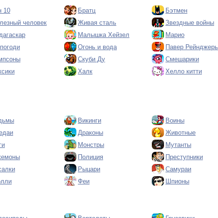
н 10
Братц
Бэтмен
лезный человек
Живая сталь
Звездные войны
дагаскар
Малышка Хейзел
Марио
 погоди
Огонь и вода
Павер Рейнджер
мпсоны
Скуби Ду
Смешарики
ксики
Халк
Хелло китти
дьмы
Викинги
Воины
едаи
Драконы
Животные
ги
Монстры
Мутанты
кемоны
Полиция
Преступники
салки
Рыцари
Самураи
олли
Феи
Шпионы