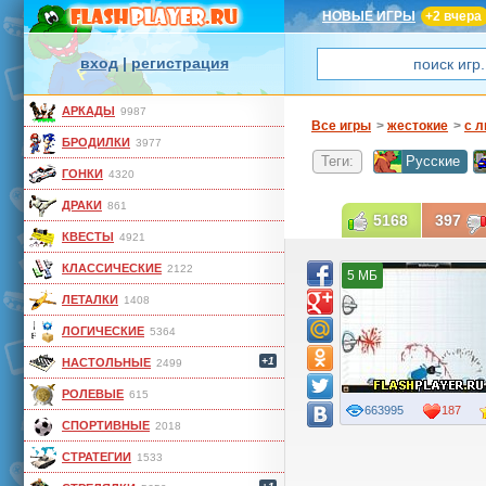
НОВЫЕ ИГРЫ
+2 вчера
вход
|
регистрация
АРКАДЫ
9987
Все игры
>
жестокие
>
с 
БРОДИЛКИ
3977
Теги:
Русские
ГОНКИ
4320
ДРАКИ
861
5168
397
КВЕСТЫ
4921
КЛАССИЧЕСКИЕ
2122
5 МБ
ЛЕТАЛКИ
1408
ЛОГИЧЕСКИЕ
5364
+1
НАСТОЛЬНЫЕ
2499
РОЛЕВЫЕ
615
663995
187
СПОРТИВНЫЕ
2018
СТРАТЕГИИ
1533