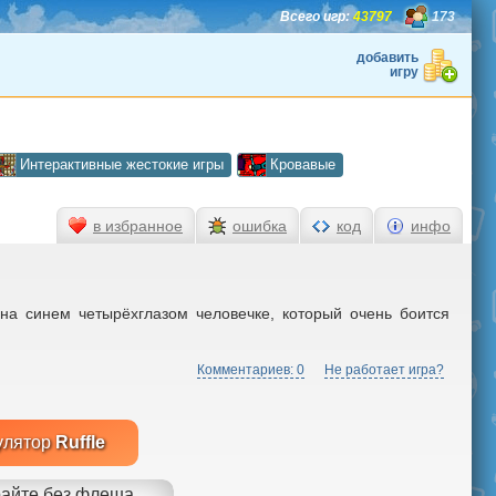
Всего игр:
43797
173
добавить
игру
Интерактивные жестокие игры
Кровавые
в избранное
ошибка
код
инфо
на синем четырёхглазом человечке, который очень боится
Комментариев: 0
Не работает игра?
улятор
Ruffle
айте без флеша