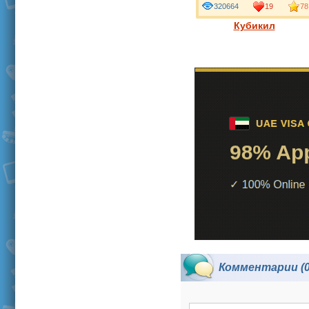
320664
19
78
Кубикил
Комментарии (0