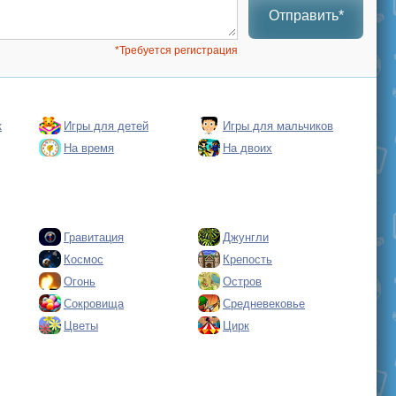
Отправить*
*Требуется регистрация
к
Игры для детей
Игры для мальчиков
На время
На двоих
Гравитация
Джунгли
Космос
Крепость
Огонь
Остров
Сокровища
Средневековье
Цветы
Цирк