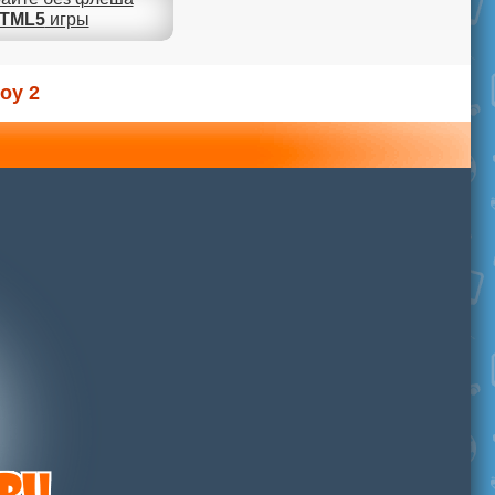
TML5
игры
oy 2