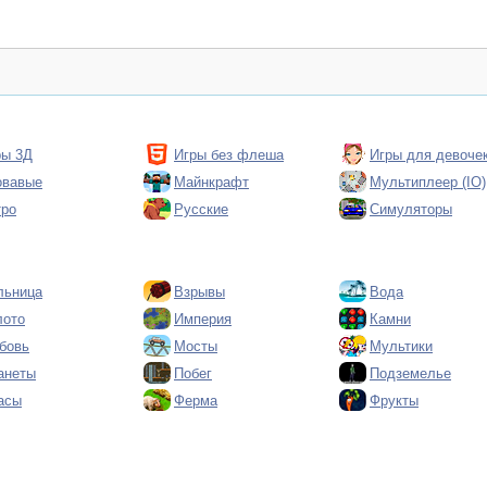
ры 3Д
Игры без флеша
Игры для девоче
овавые
Майнкрафт
Мультиплеер (IO)
тро
Русские
Симуляторы
льница
Взрывы
Вода
лото
Империя
Камни
бовь
Мосты
Мультики
анеты
Побег
Подземелье
асы
Ферма
Фрукты