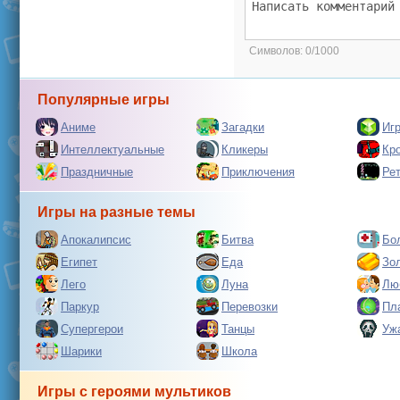
Символов:
0/1000
Популярные игры
Аниме
Загадки
Иг
Интеллектуальные
Кликеры
Кр
Праздничные
Приключения
Ре
Игры на разные темы
Апокалипсис
Битва
Бо
Египет
Еда
Зо
Лего
Луна
Лю
Паркур
Перевозки
Пл
Супергерои
Танцы
Уж
Шарики
Школа
Игры с героями мультиков