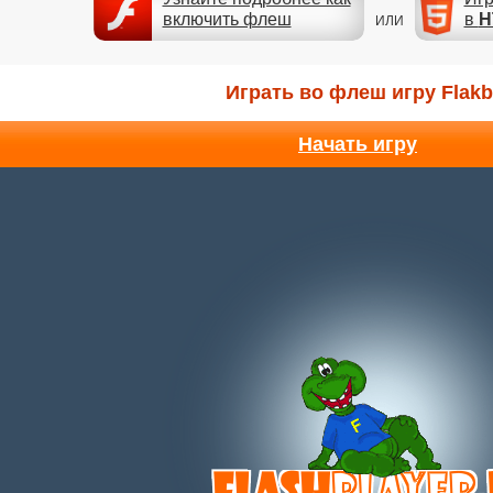
включить флеш
в
H
ИЛИ
Играть во флеш игру Flakb
Начать игру