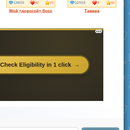
139033
42
93
107019
3
60
Мой «дорогой» босс
Тамара