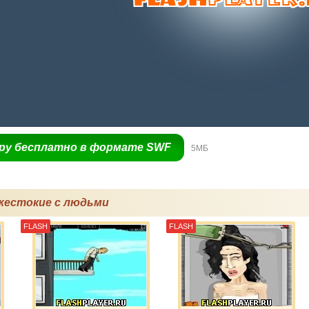
гру бесплатно в формате SWF
5МБ
жестокие с людьми
FLASH
FLASH