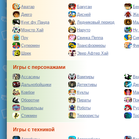
Аватар
Бакуган
Бе
Диего
Дисней
Же
Кунг фу Панда
Ледниковый период
Ма
Монстр Хай
Наруто
Ну
Поу
Свинка Пеппа
Си
Супермен
Трансформеры
Фи
Шрек
Эвер Афтер Хай
Игры с персонажами
Ассасины
Вампиры
Ве
Дальнобойщики
Детективы
Дж
Ковбои
Куклы
Ма
Оборотни
Пираты
По
Пришельцы
Роботы
Ру
Стикмен
Террористы
Тр
Игры с техникой