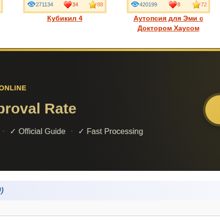
271134
34
88
420199
8
72
Кубикил 4
Аутопсия для Эми с
Доктором Хаусом
)