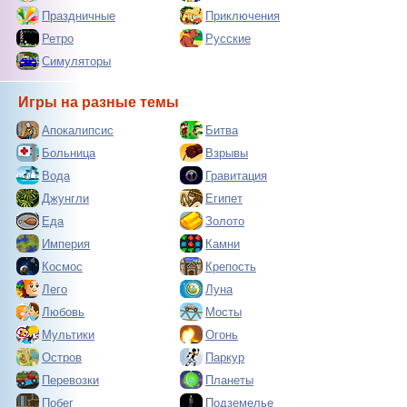
Праздничные
Приключения
Ретро
Русские
Симуляторы
Игры на разные темы
Апокалипсис
Битва
Больница
Взрывы
Вода
Гравитация
Джунгли
Египет
Еда
Золото
Империя
Камни
Космос
Крепость
Лего
Луна
Любовь
Мосты
Мультики
Огонь
Остров
Паркур
Перевозки
Планеты
Побег
Подземелье