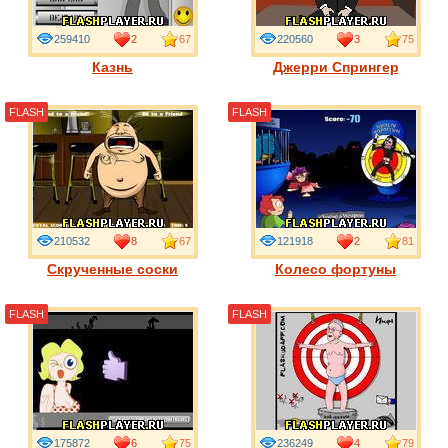
259410
2
67
220560
3
75
Казнь
Джерри Спрингер
FLASH
FLASH
210532
8
67
121918
2
81
Скрученные соски
Колесо фортуны
FLASH
FLASH
175872
6
75
236249
4
79