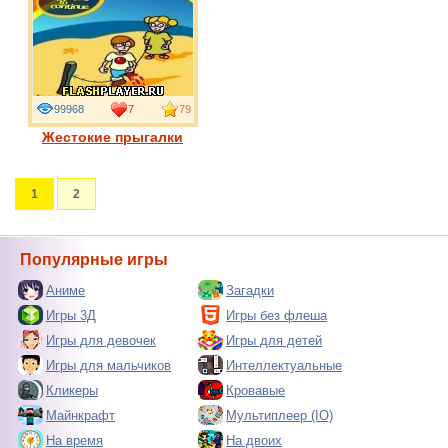
99968
7
79
Жестокие прыгалки
1
2
Популярные игры
Аниме
Загадки
Игры 3Д
Игры без флеша
Игры для девочек
Игры для детей
Игры для мальчиков
Интеллектуальные
Кликеры
Кровавые
Майнкрафт
Мультиплеер (IO)
На время
На двоих