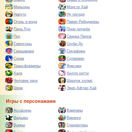
Миньоны
Монстр Хай
Наруто
Ну погоди
Огонь и вода
Павер Рейнджеры
Папа Луи
Пони дружба
Поу
Свинка Пеппа
Симпсоны
Скуби Ду
Смешарики
Смурфики
Соник
Супермен
Трансформеры
Фиксики
Халк
Хелло китти
Человек паук
Шерлок холмс
Шрек
Эвер Афтер Хай
Игры с персонажами
Ассасины
Вампиры
Ведьмы
Викинги
Воины
Гладиаторы