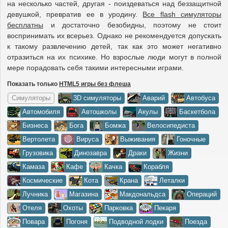
на несколько частей, другая - поиздеваться над беззащитной
девушкой, превратив ее в уродину.
Все flash симуляторы
бесплатны
и достаточно безобидны, поэтому не стоит
воспринимать их всерьез. Однако не рекомендуется допускать
к такому развлечению детей, так как это может негативно
отразиться на их психике. Но взрослые люди могут в полной
мере порадовать себя такими интересными играми.
Показать только
HTML5 игры без флеша
Симуляторы
3D симуляторы
Аварий
Автобуса
Автомобиля
Автошколы
Акулы
Баскетбола
Бизнеса
Бога
Бомжа
Велосипедиста
Вертолета
Вируса
Выживания
Гоночные
Грузовика
Динозавра
Драки
Жизни
Камаза
Кафе
Качка
Корабля
Космические
Кота
Крана
Леталки
Лучника
Магазина
Макдональдса
Операций
Отеля
Охоты
Парковка
Пекаря
Повара
Погоня
Подводной лодки
Поезда