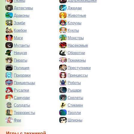
Гномы
Дальнобойщики
Детективы
Джедаи
Драконы
Животные
Зомби
Клоуны
Ковбои
Куклы
Маги
Монстры
Мутанты
Насекомые
Ниндзя
Оборотни
Пираты
Покемоны
Полиция
Преступники
Призраки
Принцессы
Пришельцы
Роботы
Русалки
Рыцари
Самураи
Скелеты
Солдаты
Стикмен
Террористы
Тролли
Феи
Шпионы
Игры с техникой