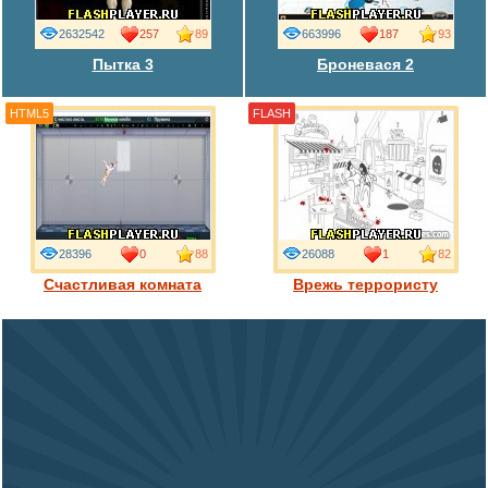
2632542
257
89
663996
187
93
Пытка 3
Броневася 2
HTML5
FLASH
28396
0
88
26088
1
82
Счастливая комната
Врежь террористу