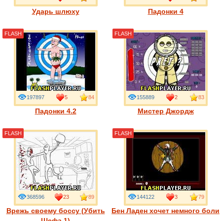
Ударь шлюху
Падонки 4
FLASH
FLASH
197897
5
84
155889
2
83
Падонки 4.2
Мистер Джордж
FLASH
FLASH
368596
23
89
144122
3
79
Врежь своему боссу (Убить
Бен Ладен хочет немного боли
Шефа 1)