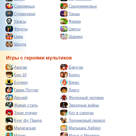
Сокровища
Средневековье
Супергерои
Танцы
Ужасы
Ферма
Фрукты
Цветы
Цирк
Шарики
Школа
Игры с героями мультиков
Аватар
Бакуган
Бен 10
Братц
Бэтмен
Винкс
Гарри Поттер
Диего
Дисней
Железный человек
Живая сталь
Звездные войны
Злые птички
Кот в сапогах
Кунг фу Панда
Ледниковый период
Мадагаскар
Малышка Хейзел
Марио
Маша и Медведь