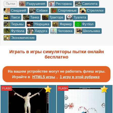
Пытки
Разрушения
Ресторана
Самолета
Свиданий
Собаки
Спортивные
Стрелялки
Такси
Танка
Трактора
Туалета
Тюрьмы
Уборщика
Фермер
Футбол
Футбола
Хирурга
Человека
Школьника
Экономические
Играть в игры симуляторы пытки онлайн
бесплатно
На вашем устройстве могут не работать флеш игры.
Играйте в
HTML5 игры
,
1 игру в этой рубрике
FLASH
FLASH