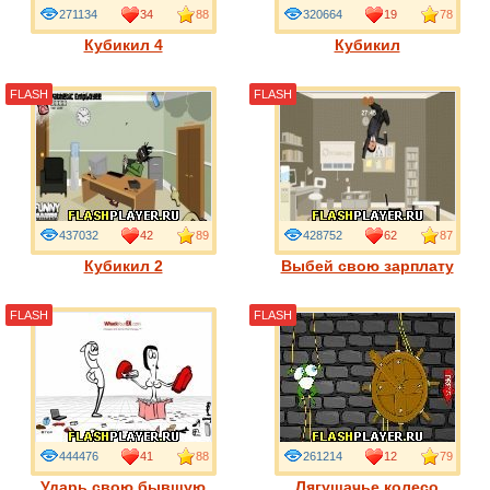
271134
34
88
320664
19
78
Кубикил 4
Кубикил
FLASH
FLASH
437032
42
89
428752
62
87
Кубикил 2
Выбей свою зарплату
FLASH
FLASH
444476
41
88
261214
12
79
Ударь свою бывшую
Лягушачье колесо