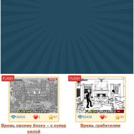
FLASH
FLASH
46559
1
87
59438
0
85
Врежь своему боссу – с супер
Врежь грабителям
силой