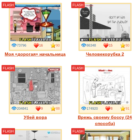
FLASH
FLASH
73796
16
90
86348
15
80
Моя «дорогая» начальница
Человекорубка 2
FLASH
FLASH
204841
9
88
174920
8
91
Убей вора
Врежь своему боссу (24
способа)
FLASH
FLASH