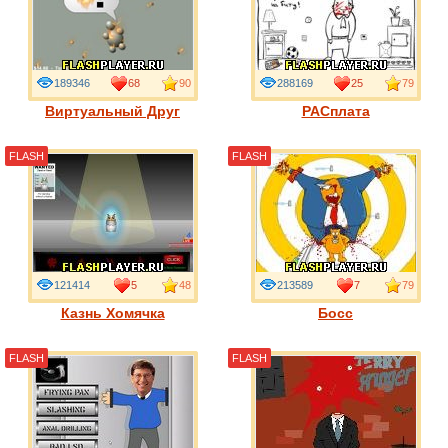
189346
68
90
288169
25
79
Виртуальный Друг
РАСплата
FLASH
FLASH
121414
5
48
213589
7
79
Казнь Хомячка
Босс
FLASH
FLASH