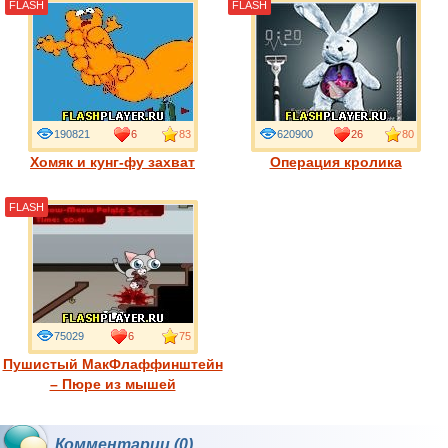
FLASH
FLASH
190821
6
83
620900
26
80
Хомяк и кунг-фу захват
Операция кролика
FLASH
75029
6
75
Пушистый МакФлаффинштейн
– Пюре из мышей
Комментарии (0)