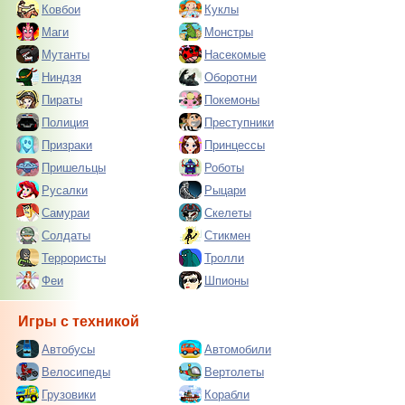
Ковбои
Куклы
Маги
Монстры
Мутанты
Насекомые
Ниндзя
Оборотни
Пираты
Покемоны
Полиция
Преступники
Призраки
Принцессы
Пришельцы
Роботы
Русалки
Рыцари
Самураи
Скелеты
Солдаты
Стикмен
Террористы
Тролли
Феи
Шпионы
Игры с техникой
Автобусы
Автомобили
Велосипеды
Вертолеты
Грузовики
Корабли