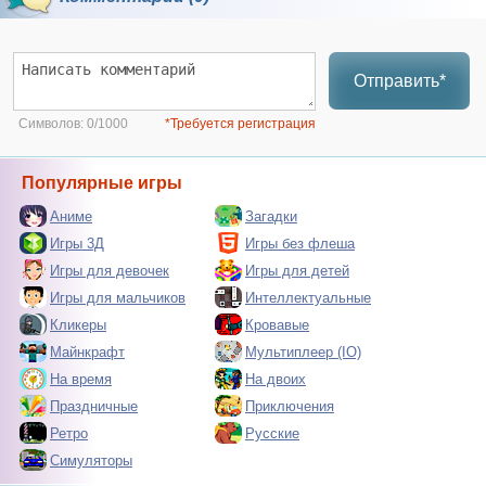
Отправить*
Символов:
0/1000
*Требуется регистрация
Популярные игры
Аниме
Загадки
Игры 3Д
Игры без флеша
Игры для девочек
Игры для детей
Игры для мальчиков
Интеллектуальные
Кликеры
Кровавые
Майнкрафт
Мультиплеер (IO)
На время
На двоих
Праздничные
Приключения
Ретро
Русские
Симуляторы