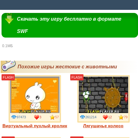
Скачать эту игру бесплатно в формате
SWF
0.1МБ
Похожие игры жестокие с животными
FLASH
FLASH
97473
3
57
261214
12
79
Виртуальный пухлый кролик
Лягушачье колесо