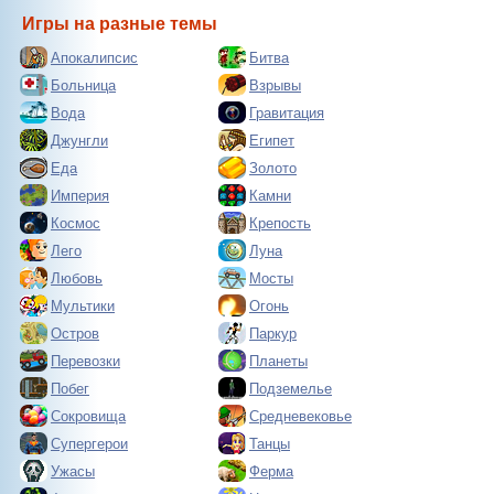
Игры на разные темы
Апокалипсис
Битва
Больница
Взрывы
Вода
Гравитация
Джунгли
Египет
Еда
Золото
Империя
Камни
Космос
Крепость
Лего
Луна
Любовь
Мосты
Мультики
Огонь
Остров
Паркур
Перевозки
Планеты
Побег
Подземелье
Сокровища
Средневековье
Супергерои
Танцы
Ужасы
Ферма