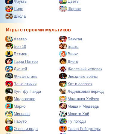
Фрукты
Цветы
Цирк
Шарики
Школа
Игры с героями мультиков
Аватар
Бакуган
Бен 10
Братц
Бэтмен
Винкс
Гарри Поттер
Диего
Дисней
Железный человек
Живая сталь
Звездные войны
Злые птички
Кот в сапогах
Кунг фу Панда
Ледниковый период
Мадагаскар
Малышка Хейзел
Марио
Маша и Медведь
Миньоны
Монстр Хай
Наруто
Ну погоди
Огонь и вода
Павер Рейнджеры