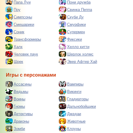
Папа Луи
Пони дружба
Поу
Свинка Пеппа
Симпсоны
Скуби Ду
Смешарики
Смурфики
Соник
Супермен
Трансформеры
Фиксики
Халк
Хелло китти
Человек паук
Шерлок холмс
Шрек
Эвер Афтер Хай
Игры с персонажами
Ассасины
Вампиры
Ведьмы
Викинги
Воины
Гладиаторы
Гномы
Дальнобойщики
Детективы
Джедаи
Драконы
Животные
Зомби
Клоуны