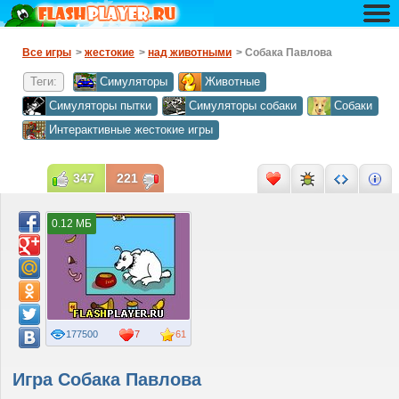
Все игры
>
жестокие
>
над животными
> Собака Павлова
Теги:
Симуляторы
Животные
Симуляторы пытки
Симуляторы собаки
Собаки
Интерактивные жестокие игры
347
221
0.12 МБ
177500
7
61
Игра Собака Павлова