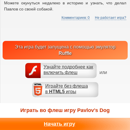
Можете окунуться недалеко в историю и узнать, что делал
Павлов со своей собакой.
Комментариев: 0
Не работает игра?
Эта игра будет запущена с помощью эмулятор
Ruffle
Узнайте подробнее как
включить флеш
ИЛИ
Играйте без флеша
в
HTML5
игры
Играть во флеш игру Pavlov's Dog
Начать игру