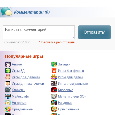
Комментарии (0)
Отправить*
Символов:
0/1000
*Требуется регистрация
Популярные игры
Аниме
Загадки
Игры 3Д
Игры без флеша
Игры для девочек
Игры для детей
Игры для мальчиков
Интеллектуальные
Кликеры
Кровавые
Майнкрафт
Мультиплеер (IO)
На время
На двоих
Праздничные
Приключения