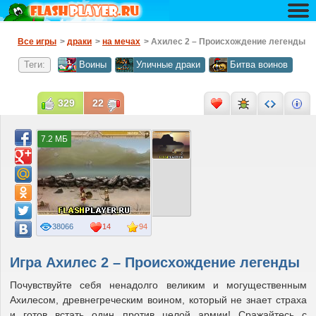
Все игры
>
драки
>
на мечах
> Ахилес 2 – Происхождение легенды
Теги:
Воины
Уличные драки
Битва воинов
329
22
7.2 МБ
38066
14
94
Игра Ахилес 2 – Происхождение легенды
Почувствуйте себя ненадолго великим и могущественным
Ахилесом, древнегреческим воином, который не знает страха
и готов встать один против целой армии! Сражайтесь с