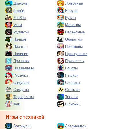
Драконы
Животные
Зомби
Клоуны
Ковбои
Куклы
Маги
Монстры
Мутанты
Насекомые
Ниндзя
Оборотни
Пираты
Покемоны
Полиция
Преступники
Призраки
Принцессы
Пришельцы
Роботы
Русалки
Рыцари
Самураи
Скелеты
Солдаты
Стикмен
Террористы
Тролли
Феи
Шпионы
Игры с техникой
Автобусы
Автомобили