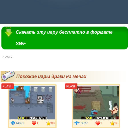
Скачать эту игру бесплатно в формате
SWF
7.2МБ
Похожие игры драки на мечах
FLASH
FLASH
14691
1
88
13827
1
80