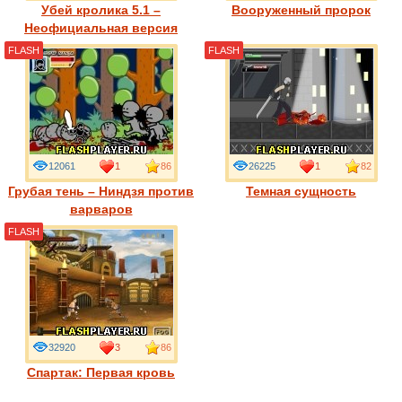
Убей кролика 5.1 –
Вооруженный пророк
Неофициальная версия
FLASH
FLASH
12061
1
86
26225
1
82
Грубая тень – Ниндзя против
Темная сущность
варваров
FLASH
32920
3
86
Спартак: Первая кровь