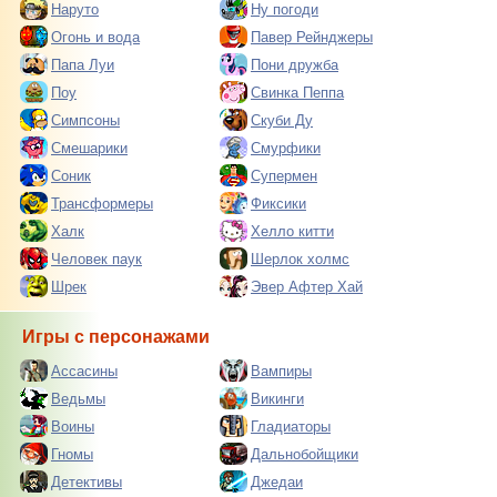
Наруто
Ну погоди
Огонь и вода
Павер Рейнджеры
Папа Луи
Пони дружба
Поу
Свинка Пеппа
Симпсоны
Скуби Ду
Смешарики
Смурфики
Соник
Супермен
Трансформеры
Фиксики
Халк
Хелло китти
Человек паук
Шерлок холмс
Шрек
Эвер Афтер Хай
Игры с персонажами
Ассасины
Вампиры
Ведьмы
Викинги
Воины
Гладиаторы
Гномы
Дальнобойщики
Детективы
Джедаи