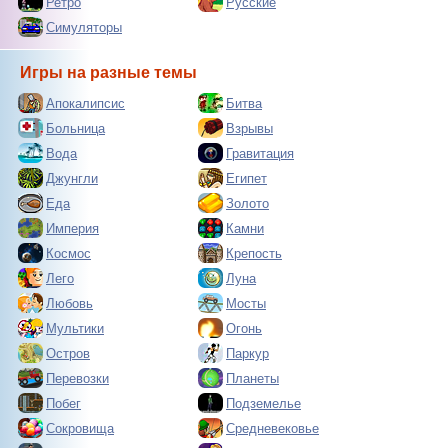
Ретро
Русские
Симуляторы
Игры на разные темы
Апокалипсис
Битва
Больница
Взрывы
Вода
Гравитация
Джунгли
Египет
Еда
Золото
Империя
Камни
Космос
Крепость
Лего
Луна
Любовь
Мосты
Мультики
Огонь
Остров
Паркур
Перевозки
Планеты
Побег
Подземелье
Сокровища
Средневековье