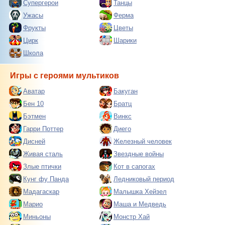
Супергерои
Танцы
Ужасы
Ферма
Фрукты
Цветы
Цирк
Шарики
Школа
Игры с героями мультиков
Аватар
Бакуган
Бен 10
Братц
Бэтмен
Винкс
Гарри Поттер
Диего
Дисней
Железный человек
Живая сталь
Звездные войны
Злые птички
Кот в сапогах
Кунг фу Панда
Ледниковый период
Мадагаскар
Малышка Хейзел
Марио
Маша и Медведь
Миньоны
Монстр Хай