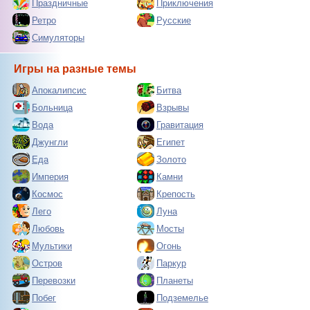
Праздничные
Приключения
Ретро
Русские
Симуляторы
Игры на разные темы
Апокалипсис
Битва
Больница
Взрывы
Вода
Гравитация
Джунгли
Египет
Еда
Золото
Империя
Камни
Космос
Крепость
Лего
Луна
Любовь
Мосты
Мультики
Огонь
Остров
Паркур
Перевозки
Планеты
Побег
Подземелье