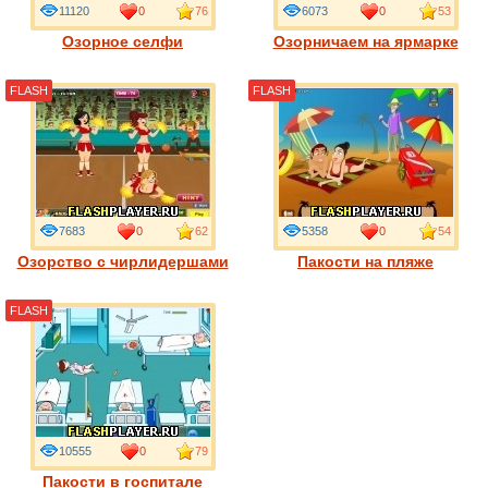
11120
0
76
6073
0
53
Озорное селфи
Озорничаем на ярмарке
FLASH
FLASH
7683
0
62
5358
0
54
Озорство с чирлидершами
Пакости на пляже
FLASH
10555
0
79
Пакости в госпитале