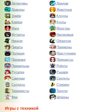
Детективы
Джедаи
Драконы
Животные
Зомби
Клоуны
Ковбои
Куклы
Маги
Монстры
Мутанты
Насекомые
Ниндзя
Оборотни
Пираты
Покемоны
Полиция
Преступники
Призраки
Принцессы
Пришельцы
Роботы
Русалки
Рыцари
Самураи
Скелеты
Солдаты
Стикмен
Террористы
Тролли
Феи
Шпионы
Игры с техникой