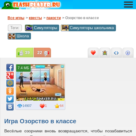
Все игры
>
квесты
>
пакости
> Озорство в классе
Теги:
Симуляторы
Симуляторы школьника
Школа
39
22
7.4 МБ
14907
1
64
Игра Озорство в классе
Весёлые озорники вновь возвращаются, чтобы позабавиться