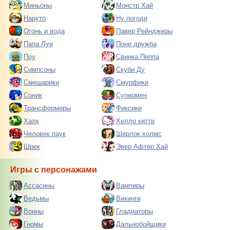
Миньоны
Монстр Хай
Наруто
Ну погоди
Огонь и вода
Павер Рейнджеры
Папа Луи
Пони дружба
Поу
Свинка Пеппа
Симпсоны
Скуби Ду
Смешарики
Смурфики
Соник
Супермен
Трансформеры
Фиксики
Халк
Хелло китти
Человек паук
Шерлок холмс
Шрек
Эвер Афтер Хай
Игры с персонажами
Ассасины
Вампиры
Ведьмы
Викинги
Воины
Гладиаторы
Гномы
Дальнобойщики