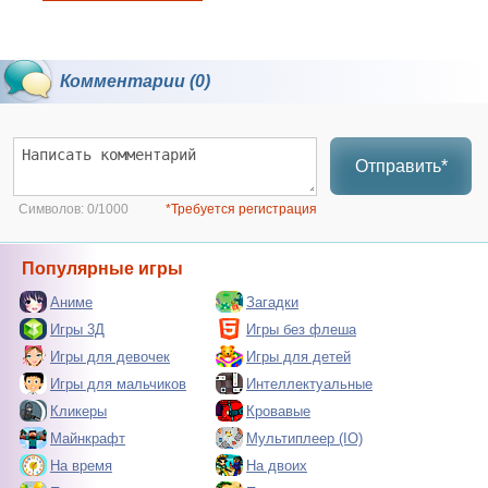
Комментарии (0)
Отправить*
Символов:
0/1000
*Требуется регистрация
Популярные игры
Аниме
Загадки
Игры 3Д
Игры без флеша
Игры для девочек
Игры для детей
Игры для мальчиков
Интеллектуальные
Кликеры
Кровавые
Майнкрафт
Мультиплеер (IO)
На время
На двоих