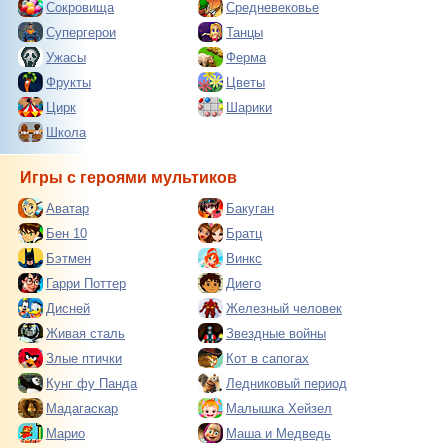
Сокровища
Средневековье
Супергерои
Танцы
Ужасы
Ферма
Фрукты
Цветы
Цирк
Шарики
Школа
Игры с героями мультиков
Аватар
Бакуган
Бен 10
Братц
Бэтмен
Винкс
Гарри Поттер
Диего
Дисней
Железный человек
Живая сталь
Звездные войны
Злые птички
Кот в сапогах
Кунг фу Панда
Ледниковый период
Мадагаскар
Малышка Хейзел
Марио
Маша и Медведь