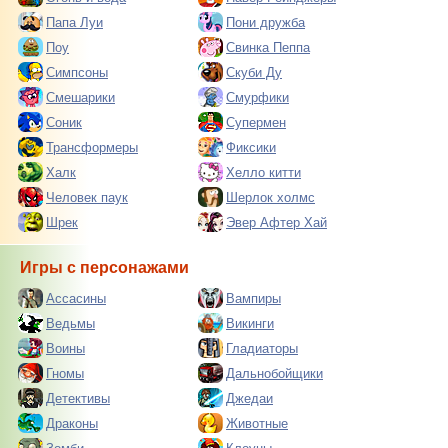
Папа Луи
Пони дружба
Поу
Свинка Пеппа
Симпсоны
Скуби Ду
Смешарики
Смурфики
Соник
Супермен
Трансформеры
Фиксики
Халк
Хелло китти
Человек паук
Шерлок холмс
Шрек
Эвер Афтер Хай
Игры с персонажами
Ассасины
Вампиры
Ведьмы
Викинги
Воины
Гладиаторы
Гномы
Дальнобойщики
Детективы
Джедаи
Драконы
Животные