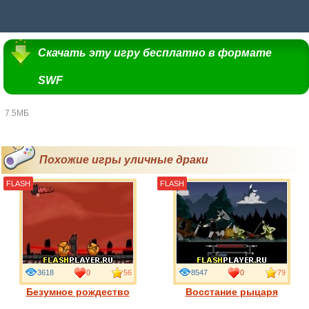
Скачать эту игру бесплатно в формате
SWF
7.5МБ
Похожие игры уличные драки
FLASH
FLASH
3618
0
56
8547
0
79
Безумное рождество
Восстание рыцаря