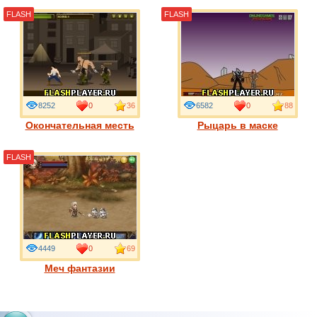
FLASH
FLASH
8252
0
36
6582
0
88
Окончательная месть
Рыцарь в маске
FLASH
4449
0
69
Меч фантазии