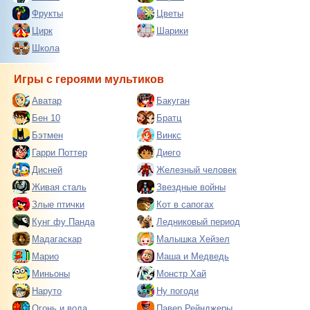
Фрукты
Цветы
Цирк
Шарики
Школа
Игры с героями мультиков
Аватар
Бакуган
Бен 10
Братц
Бэтмен
Винкс
Гарри Поттер
Диего
Дисней
Железный человек
Живая сталь
Звездные войны
Злые птички
Кот в сапогах
Кунг фу Панда
Ледниковый период
Мадагаскар
Малышка Хейзел
Марио
Маша и Медведь
Миньоны
Монстр Хай
Наруто
Ну погоди
Огонь и вода
Павер Рейнджеры