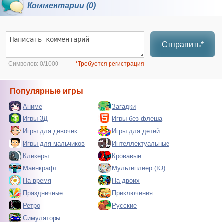
Комментарии (0)
Отправить*
Символов:
0/1000
*Требуется регистрация
Популярные игры
Аниме
Загадки
Игры 3Д
Игры без флеша
Игры для девочек
Игры для детей
Игры для мальчиков
Интеллектуальные
Кликеры
Кровавые
Майнкрафт
Мультиплеер (IO)
На время
На двоих
Праздничные
Приключения
Ретро
Русские
Симуляторы