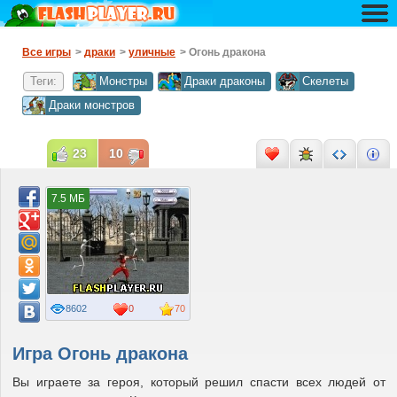
Все игры
>
драки
>
уличные
> Огонь дракона
Теги:
Монстры
Драки драконы
Скелеты
Драки монстров
23
10
7.5 МБ
8602
0
70
Игра Огонь дракона
Вы играете за героя, который решил спасти всех людей от