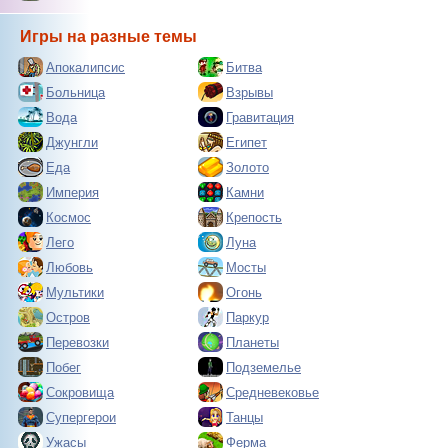
Игры на разные темы
Апокалипсис
Битва
Больница
Взрывы
Вода
Гравитация
Джунгли
Египет
Еда
Золото
Империя
Камни
Космос
Крепость
Лего
Луна
Любовь
Мосты
Мультики
Огонь
Остров
Паркур
Перевозки
Планеты
Побег
Подземелье
Сокровища
Средневековье
Супергерои
Танцы
Ужасы
Ферма