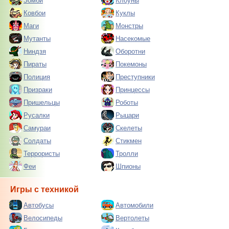
Зомби
Клоуны
Ковбои
Куклы
Маги
Монстры
Мутанты
Насекомые
Ниндзя
Оборотни
Пираты
Покемоны
Полиция
Преступники
Призраки
Принцессы
Пришельцы
Роботы
Русалки
Рыцари
Самураи
Скелеты
Солдаты
Стикмен
Террористы
Тролли
Феи
Шпионы
Игры с техникой
Автобусы
Автомобили
Велосипеды
Вертолеты