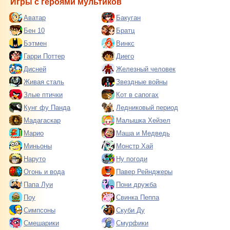
Игры с героями мультиков
Аватар
Бакуган
Бен 10
Братц
Бэтмен
Винкс
Гарри Поттер
Диего
Дисней
Железный человек
Живая сталь
Звездные войны
Злые птички
Кот в сапогах
Кунг фу Панда
Ледниковый период
Мадагаскар
Малышка Хейзел
Марио
Маша и Медведь
Миньоны
Монстр Хай
Наруто
Ну погоди
Огонь и вода
Павер Рейнджеры
Папа Луи
Пони дружба
Поу
Свинка Пеппа
Симпсоны
Скуби Ду
Смешарики
Смурфики