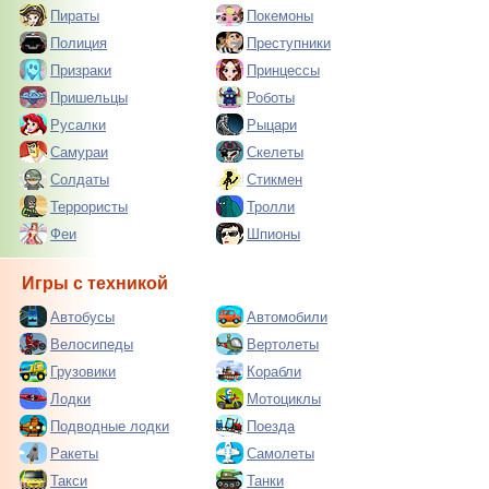
Пираты
Покемоны
Полиция
Преступники
Призраки
Принцессы
Пришельцы
Роботы
Русалки
Рыцари
Самураи
Скелеты
Солдаты
Стикмен
Террористы
Тролли
Феи
Шпионы
Игры с техникой
Автобусы
Автомобили
Велосипеды
Вертолеты
Грузовики
Корабли
Лодки
Мотоциклы
Подводные лодки
Поезда
Ракеты
Самолеты
Такси
Танки