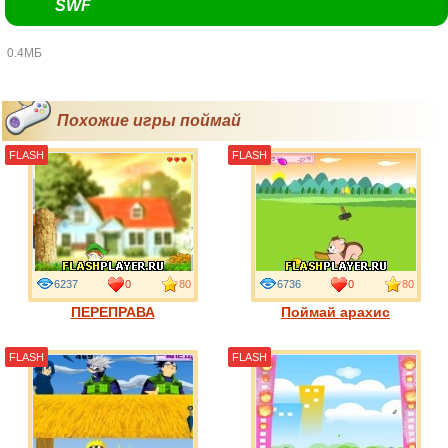
SWF
0.4МБ
Похожие игры поймай
FLASH
FLASH
6237
0
80
6736
0
80
ПЕРЕПРАВА
Поймай арахис
FLASH
FLASH