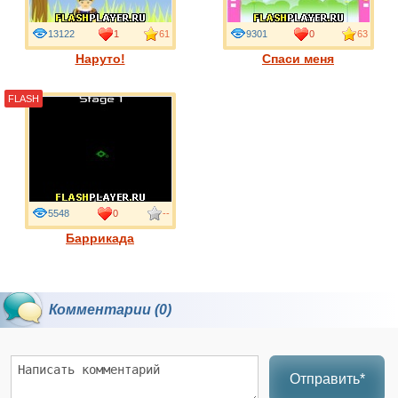
13122
1
61
9301
0
63
Наруто!
Спаси меня
FLASH
5548
0
--
Баррикада
Комментарии (0)
Отправить*