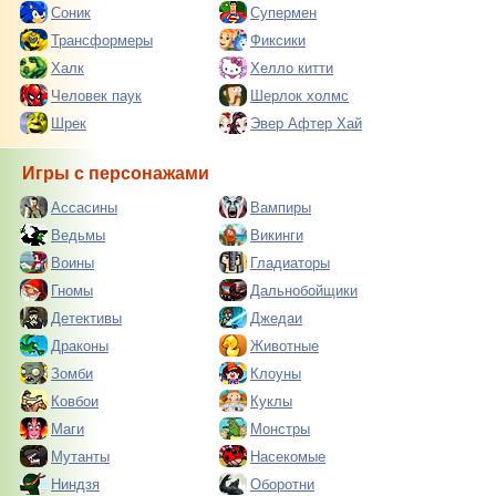
Соник
Супермен
Трансформеры
Фиксики
Халк
Хелло китти
Человек паук
Шерлок холмс
Шрек
Эвер Афтер Хай
Игры с персонажами
Ассасины
Вампиры
Ведьмы
Викинги
Воины
Гладиаторы
Гномы
Дальнобойщики
Детективы
Джедаи
Драконы
Животные
Зомби
Клоуны
Ковбои
Куклы
Маги
Монстры
Мутанты
Насекомые
Ниндзя
Оборотни