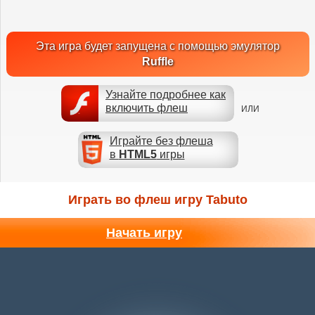
Эта игра будет запущена с помощью эмулятор
Ruffle
Узнайте подробнее как
включить флеш
ИЛИ
Играйте без флеша
в
HTML5
игры
Играть во флеш игру Tabuto
Начать игру