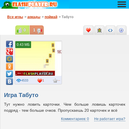
Все игры
>
аркады
>
поймай
> Табуто
0
1
0.43 МБ
4533
1
--
Игра Табуто
Тут нужно ловить карточки. Чем больше ловишь карточек
подряд - тем больше очков. Пропускаешь 20 карточек и всё
Комментариев: 0
Не работает игра?