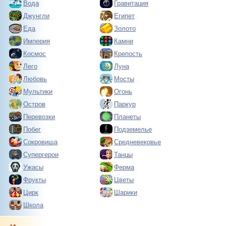
Вода
Гравитация
Джунгли
Египет
Еда
Золото
Империя
Камни
Космос
Крепость
Лего
Луна
Любовь
Мосты
Мультики
Огонь
Остров
Паркур
Перевозки
Планеты
Побег
Подземелье
Сокровища
Средневековье
Супергерои
Танцы
Ужасы
Ферма
Фрукты
Цветы
Цирк
Шарики
Школа