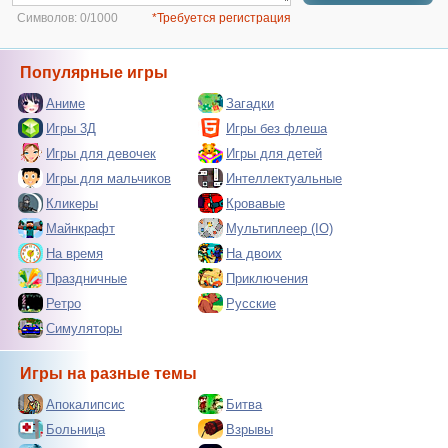
Символов:
0/1000
*Требуется регистрация
Популярные игры
Аниме
Загадки
Игры 3Д
Игры без флеша
Игры для девочек
Игры для детей
Игры для мальчиков
Интеллектуальные
Кликеры
Кровавые
Майнкрафт
Мультиплеер (IO)
На время
На двоих
Праздничные
Приключения
Ретро
Русские
Симуляторы
Игры на разные темы
Апокалипсис
Битва
Больница
Взрывы