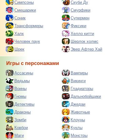
Симпсоны
Скуби Ду
Смешарики
Смурфики
Соник
Супермен
Трансформеры
Фиксики
Халк
Хелло китти
Человек паук
Шерлок холмс
Шрек
Эвер Афтер Хай
Игры с персонажами
Ассасины
Вампиры
Ведьмы
Викинги
Воины
Гладиаторы
Гномы
Дальнобойщики
Детективы
Джедаи
Драконы
Животные
Зомби
Клоуны
Ковбои
Куклы
Маги
Монстры