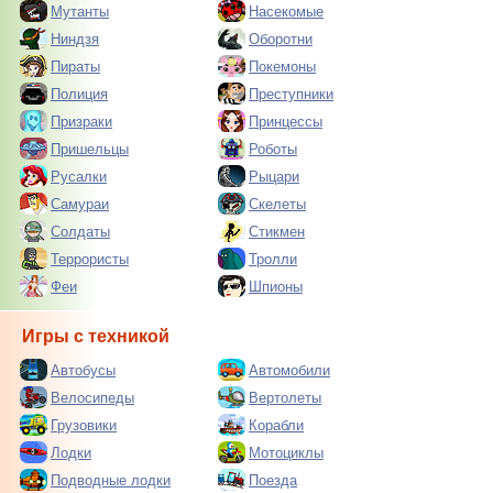
Мутанты
Насекомые
Ниндзя
Оборотни
Пираты
Покемоны
Полиция
Преступники
Призраки
Принцессы
Пришельцы
Роботы
Русалки
Рыцари
Самураи
Скелеты
Солдаты
Стикмен
Террористы
Тролли
Феи
Шпионы
Игры с техникой
Автобусы
Автомобили
Велосипеды
Вертолеты
Грузовики
Корабли
Лодки
Мотоциклы
Подводные лодки
Поезда