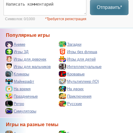
Отправить*
Символов:
0/1000
*Требуется регистрация
Популярные игры
Аниме
Загадки
Игры 3Д
Игры без флеша
Игры для девочек
Игры для детей
Игры для мальчиков
Интеллектуальные
Кликеры
Кровавые
Майнкрафт
Мультиплеер (IO)
На время
На двоих
Праздничные
Приключения
Ретро
Русские
Симуляторы
Игры на разные темы