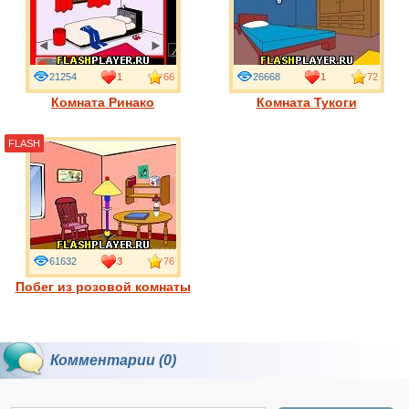
21254
1
66
26668
1
72
Комната Ринако
Комната Тукоги
FLASH
61632
3
76
Побег из розовой комнаты
Комментарии (0)