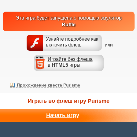
Эта игра будет запущена с помощью эмулятор
Ruffle
Узнайте подробнее как
включить флеш
ИЛИ
Играйте без флеша
в
HTML5
игры
Прохождение квеста Purisme
Играть во флеш игру Purisme
Начать игру