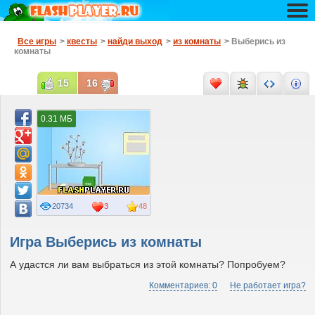
Все игры
>
квесты
>
найди выход
>
из комнаты
> Выберись из
комнаты
15
16
0.31 МБ
20734
3
48
Игра Выберись из комнаты
А удастся ли вам выбраться из этой комнаты? Попробуем?
Комментариев: 0
Не работает игра?