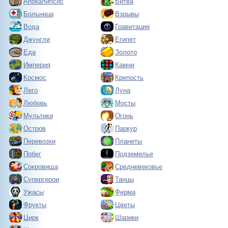
Апокалипсис
Битва
Больница
Взрывы
Вода
Гравитация
Джунгли
Египет
Еда
Золото
Империя
Камни
Космос
Крепость
Лего
Луна
Любовь
Мосты
Мультики
Огонь
Остров
Паркур
Перевозки
Планеты
Побег
Подземелье
Сокровища
Средневековье
Супергерои
Танцы
Ужасы
Ферма
Фрукты
Цветы
Цирк
Шарики