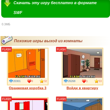
Скачать эту игру бесплатно в формате
SWF
0.3МБ
Похожие игры выход из комнаты
FLASH
FLASH
20301
0
32
26268
1
53
Оранжевая коробка 3
Войди в квартиру
FLASH
FLASH