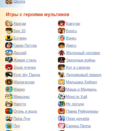
Школа
Игры с героями мультиков
Аватар
Бакуган
Бен 10
Братц
Бэтмен
Винкс
Гарри Поттер
Диего
Дисней
Железный человек
Живая сталь
Звездные войны
Злые птички
Кот в сапогах
Кунг фу Панда
Ледниковый период
Мадагаскар
Малышка Хейзел
Марио
Маша и Медведь
Миньоны
Монстр Хай
Наруто
Ну погоди
Огонь и вода
Павер Рейнджеры
Папа Луи
Пони дружба
Поу
Свинка Пеппа