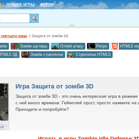
ЛУЧШИЕ ИГРЫ
ФОРУМ
 третьего лица
> Защита от зомби 3d
мби
Зомби шутеры
Отбей атаку
Ретро
HTML5 иг
HTML5 3Д
Зомби стрелялки
Стрелялки HTML5
Игра Защита от зомби 3D
Защита от зомби 3D - это очень интересная игра в режиме
с ней много времени. Геймплей прост, просто нажмите на 
Приходите и попробуйте?
--
Играть в игру Zombie Idle Defense 3