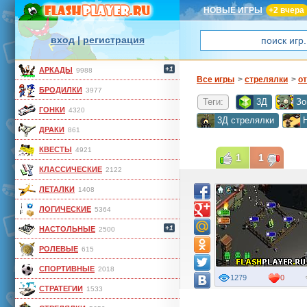
НОВЫЕ ИГРЫ
+2 вчера
вход
|
регистрация
+1
АРКАДЫ
9988
Все игры
>
стрелялки
>
от
БРОДИЛКИ
3977
Теги:
3Д
Зо
ГОНКИ
4320
3Д стрелялки
ДРАКИ
861
КВЕСТЫ
4921
1
1
КЛАССИЧЕСКИЕ
2122
ЛЕТАЛКИ
1408
ЛОГИЧЕСКИЕ
5364
+1
НАСТОЛЬНЫЕ
2500
РОЛЕВЫЕ
615
СПОРТИВНЫЕ
2018
1279
0
СТРАТЕГИИ
1533