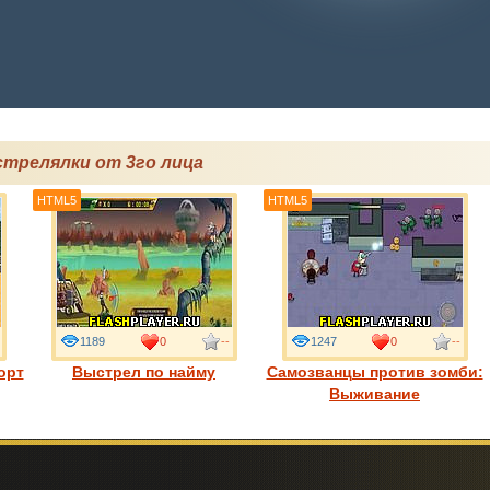
стрелялки от 3го лица
HTML5
HTML5
1189
0
--
1247
0
--
орт
Выстрел по найму
Самозванцы против зомби:
Выживание