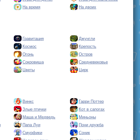
На время
На двоих
Гравитация
Джунгли
Космос
Крепость
Огонь
Остров
Сокровища
Средневековье
Цветы
Цирк
Винкс
Гарри Поттер
Злые птички
Кот в сапогах
Маша и Медведь
Миньоны
ы
Папа Луи
Пони дружба
Смурфики
Соник