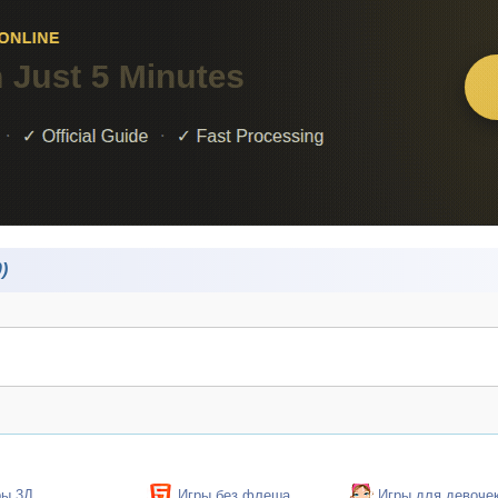
)
ры 3Д
Игры без флеша
Игры для девоче