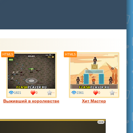
HTML5
HTML5
1821
0
--
2361
0
--
Выживший в королевстве
Хит Мастер