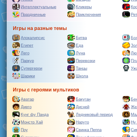
Интеллектуальные
Кликеры
Кр
Праздничные
Приключения
Ре
Игры на разные темы
Апокалипсис
Битва
Бо
Египет
Еда
Зо
Лего
Луна
Лю
Паркур
Перевозки
Пл
Супергерои
Танцы
Уж
Шарики
Школа
Игры с героями мультиков
Аватар
Бакуган
Бе
Диего
Дисней
Же
Кунг фу Панда
Ледниковый период
Ма
Монстр Хай
Наруто
Ну
Поу
Свинка Пеппа
Си