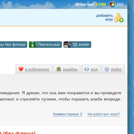
Всего игр:
43799
393
добавить
игру
ры без флеша
Пиксельные
3Д зомби
в избранное
ошибка
код
инфо
 ожидания. Я думаю, что она вам понравится и вы проведете
автомат и стреляйте пулями, чтобы поразить зомби впереди.
Комментариев: 0
Не работает игра?
D (без флеша)