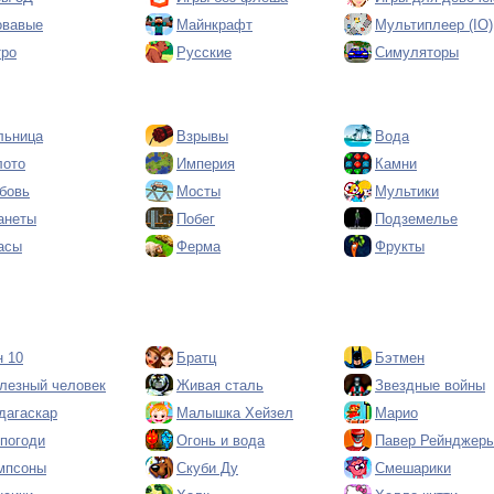
овавые
Майнкрафт
Мультиплеер (IO)
тро
Русские
Симуляторы
льница
Взрывы
Вода
лото
Империя
Камни
бовь
Мосты
Мультики
анеты
Побег
Подземелье
асы
Ферма
Фрукты
н 10
Братц
Бэтмен
лезный человек
Живая сталь
Звездные войны
дагаскар
Малышка Хейзел
Марио
 погоди
Огонь и вода
Павер Рейнджер
мпсоны
Скуби Ду
Смешарики