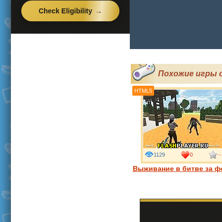
Похожие игры 
HTML5
1129
0
--
Выживание в битве за ф