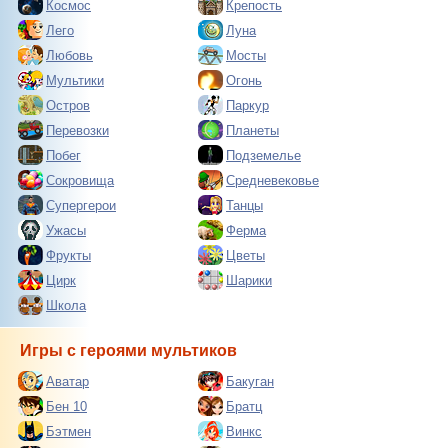
Космос
Крепость
Лего
Луна
Любовь
Мосты
Мультики
Огонь
Остров
Паркур
Перевозки
Планеты
Побег
Подземелье
Сокровища
Средневековье
Супергерои
Танцы
Ужасы
Ферма
Фрукты
Цветы
Цирк
Шарики
Школа
Игры с героями мультиков
Аватар
Бакуган
Бен 10
Братц
Бэтмен
Винкс