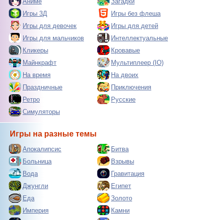
Аниме
Загадки
Игры 3Д
Игры без флеша
Игры для девочек
Игры для детей
Игры для мальчиков
Интеллектуальные
Кликеры
Кровавые
Майнкрафт
Мультиплеер (IO)
На время
На двоих
Праздничные
Приключения
Ретро
Русские
Симуляторы
Игры на разные темы
Апокалипсис
Битва
Больница
Взрывы
Вода
Гравитация
Джунгли
Египет
Еда
Золото
Империя
Камни