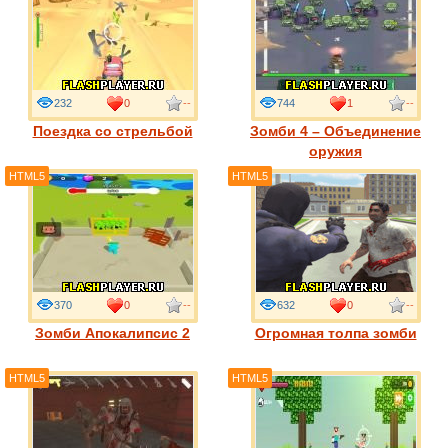
232
0
--
744
1
--
Поездка со стрельбой
Зомби 4 – Объединение
оружия
HTML5
HTML5
370
0
--
632
0
--
Зомби Апокалипсис 2
Огромная толпа зомби
HTML5
HTML5