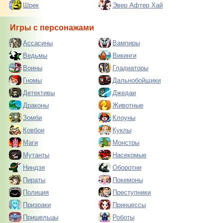
Шрек
Эвер Афтер Хай
Игры с персонажами
Ассасины
Вампиры
Ведьмы
Викинги
Воины
Гладиаторы
Гномы
Дальнобойщики
Детективы
Джедаи
Драконы
Животные
Зомби
Клоуны
Ковбои
Куклы
Маги
Монстры
Мутанты
Насекомые
Ниндзя
Оборотни
Пираты
Покемоны
Полиция
Преступники
Призраки
Принцессы
Пришельцы
Роботы