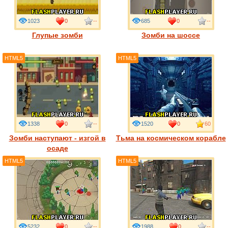
1023
0
--
685
0
--
Глупые зомби
Зомби на шоссе
HTML5
HTML5
1338
0
--
1520
0
60
Зомби наступают - изгой в
Тьма на космическом корабле
осаде
HTML5
HTML5
5232
0
--
1988
0
--