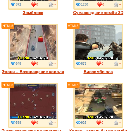
872
0
--
1230
0
--
Зомблокс
Сумасшедшие зомби 3D
HTML5
HTML5
648
0
--
873
0
--
Эвони – Возвращение короля
Биозомби зла
HTML5
HTML5
588
0
--
926
0
--
Путешественник во времени –
Король стрельбы по зомби