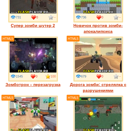
731
0
--
736
0
--
Супер зомби шутер 2
Новичок против зомби-
апокалипсиса
HTML5
HTML5
1545
0
100
679
0
--
Зомботрон – перезагрузка
Дорога зомби: стрелялка с
разрушениями
HTML5
HTML5