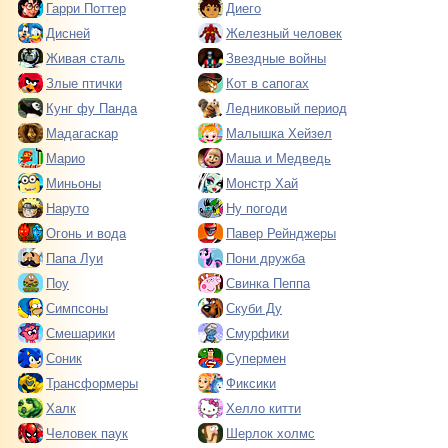
Гарри Поттер
Диего
Дисней
Железный человек
Живая сталь
Звездные войны
Злые птички
Кот в сапогах
Кунг фу Панда
Ледниковый период
Мадагаскар
Малышка Хейзел
Марио
Маша и Медведь
Миньоны
Монстр Хай
Наруто
Ну погоди
Огонь и вода
Павер Рейнджеры
Папа Луи
Пони дружба
Поу
Свинка Пеппа
Симпсоны
Скуби Ду
Смешарики
Смурфики
Соник
Супермен
Трансформеры
Фиксики
Халк
Хелло китти
Человек паук
Шерлок холмс