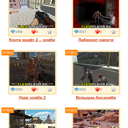
1969
0
--
2017
0
--
Контр крафт 2 – зомби
Лабиринт смерти
HTML5
HTML5
2258
0
--
2552
0
--
Удар зомби 2
Вспышка биозомби
HTML5
HTML5