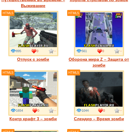
Выживание
HTML5
HTML5
895
0
--
561
0
--
Отпуск с зомби
Оборона мира Z – Защита от
зомби
HTML5
HTML5
1654
0
--
1044
0
--
Контр крафт 3 – зомби
Слендер – Время зомби