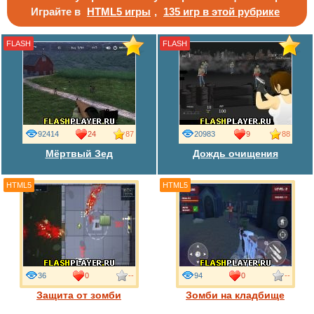
Играйте в
HTML5 игры
,
135 игр в этой рубрике
FLASH
FLASH
92414
24
87
20983
9
88
Мёртвый Зед
Дождь очищения
HTML5
HTML5
36
0
--
94
0
--
Защита от зомби
Зомби на кладбище