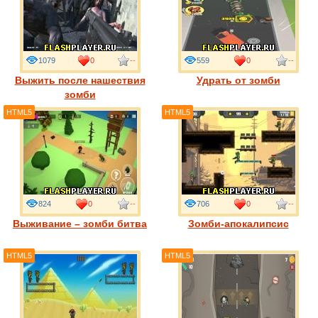
1079
0
--
559
0
--
Выжить после нашествия
Удрать от зомби
зомби
HTML5
HTML5
824
0
--
706
0
--
Выживание – зомби битва
Зомби-апокалипсис
HTML5
HTML5