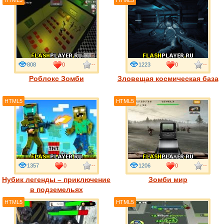
HTML5
HTML5
808
0
--
1223
0
--
Роблокс Зомби
Зловещая космическая база
HTML5
HTML5
1357
0
--
1206
0
--
Нубик легенды – приключение
Зомби мир
в подземельях
HTML5
HTML5