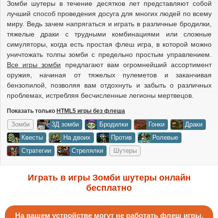
Зомби шутеры в течение десятков лет представляют собой
лучший способ проведения досуга для многих людей по всему
миру. Ведь зачем напрягаться и играть в различные бродилки,
тяжелые драки с трудными комбинациями или сложные
симуляторы, когда есть простая флеш игра, в которой можно
уничтожать толпы зомби с предельно простым управлением.
Все игры зомби
предлагают вам огромнейший ассортимент
оружия, начиная от тяжелых пулеметов и заканчивая
бензопилой, позволяя вам отдохнуть и забыть о различных
проблемах, истребляя бесчисленные легионы мертвецов.
Показать только
HTML5 игры без флеша
Зомби
3Д зомби
Бродилки
Гонки
Драки
Квесты
На двоих
Против
Ролевые
Стратегии
Стрелялки
Шутеры
Играть в игры Зомби шутеры онлайн
бесплатно
На вашем устройстве могут не работать флеш игры.