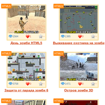
HTML5
HTML5
1564
1
--
1385
0
--
День зомби HTML5
Выживание охотника на зомби
HTML5
HTML5
3758
0
--
1471
0
--
Защита от парада зомби 6
Остров зомби 3D
HTML5
HTML5