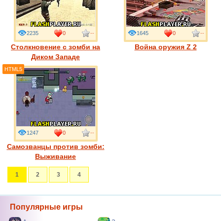
2235
0
--
1645
0
--
Столкновение с зомби на
Война оружия Z 2
Диком Западе
HTML5
1247
0
--
Самозванцы против зомби:
Выживание
1
2
3
4
Популярные игры