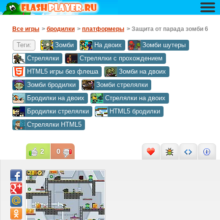
Все игры
>
бродилки
>
платформеры
> Защита от парада зомби 6
Теги:
Зомби
На двоих
Зомби шутеры
Стрелялки
Стрелялки с прохождением
HTML5 игры без флеша
Зомби на двоих
Зомби бродилки
Зомби стрелялки
Бродилки на двоих
Стрелялки на двоих
Бродилки стрелялки
HTML5 бродилки
Стрелялки HTML5
2
0