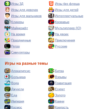
Игры 3Д
Игры без флеша
Игры для девочек
Игры для детей
Игры для мальчиков
Интеллектуальные
Кликеры
Кровавые
Майнкрафт
Мультиплеер (IO)
На время
На двоих
Праздничные
Приключения
Ретро
Русские
Симуляторы
Игры на разные темы
Апокалипсис
Битва
Больница
Взрывы
Вода
Гравитация
Джунгли
Египет
Еда
Золото
Империя
Камни
Космос
Крепость