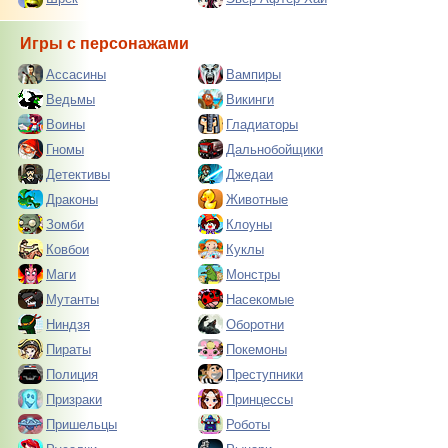
Игры с персонажами
Ассасины
Вампиры
Ведьмы
Викинги
Воины
Гладиаторы
Гномы
Дальнобойщики
Детективы
Джедаи
Драконы
Животные
Зомби
Клоуны
Ковбои
Куклы
Маги
Монстры
Мутанты
Насекомые
Ниндзя
Оборотни
Пираты
Покемоны
Полиция
Преступники
Призраки
Принцессы
Пришельцы
Роботы