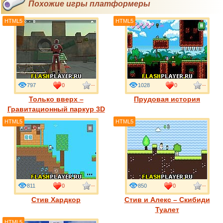
Похожие игры платформеры
HTML5
HTML5
797
0
--
1028
0
--
Только вверх –
Прудовая история
Гравитационный паркур 3D
HTML5
HTML5
811
0
--
850
0
--
Стив Хардкор
Стив и Алекс – Скибиди
Туалет
HTML5