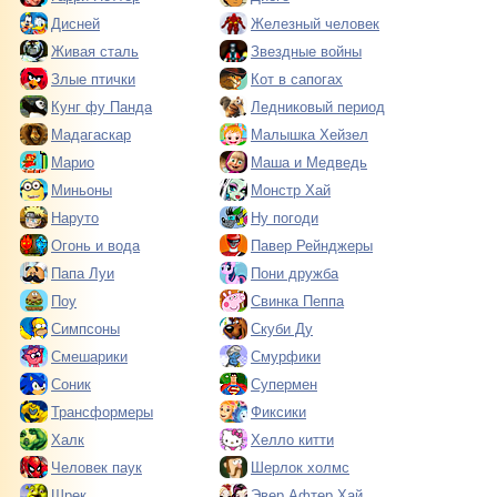
Дисней
Железный человек
Живая сталь
Звездные войны
Злые птички
Кот в сапогах
Кунг фу Панда
Ледниковый период
Мадагаскар
Малышка Хейзел
Марио
Маша и Медведь
Миньоны
Монстр Хай
Наруто
Ну погоди
Огонь и вода
Павер Рейнджеры
Папа Луи
Пони дружба
Поу
Свинка Пеппа
Симпсоны
Скуби Ду
Смешарики
Смурфики
Соник
Супермен
Трансформеры
Фиксики
Халк
Хелло китти
Человек паук
Шерлок холмс
Шрек
Эвер Афтер Хай