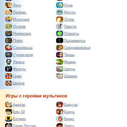
Лего
Луна
Любовь
Мосты
Мультики
Огонь
Остров
Паркур
Перевозки
Планеты
Побег
Подземелье
Сокровища
Средневековье
Супергерои
Танцы
Ужасы
Ферма
Фрукты
Цветы
Цирк
Шарики
Школа
Игры с героями мультиков
Аватар
Бакуган
Бен 10
Братц
Бэтмен
Винкс
Гарри Поттер
Диего