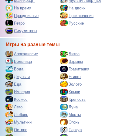
Майнкрафт
Мультиплеер (IO)
На время
На двоих
Праздничные
Приключения
Ретро
Русские
Симуляторы
Игры на разные темы
Апокалипсис
Битва
Больница
Взрывы
Вода
Гравитация
Джунгли
Египет
Еда
Золото
Империя
Камни
Космос
Крепость
Лего
Луна
Любовь
Мосты
Мультики
Огонь
Остров
Паркур