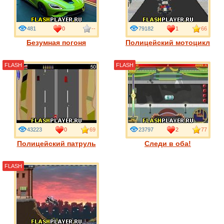
481
0
--
79182
1
66
Безумная погоня
Полицейский мотоцикл
FLASH
FLASH
43223
0
69
23797
2
77
Полицейский патруль
Следи в оба!
FLASH