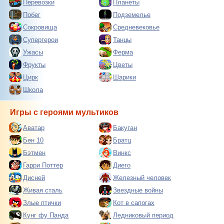
Перевозки
Планеты
Побег
Подземелье
Сокровища
Средневековье
Супергерои
Танцы
Ужасы
Ферма
Фрукты
Цветы
Цирк
Шарики
Школа
Игры с героями мультиков
Аватар
Бакуган
Бен 10
Братц
Бэтмен
Винкс
Гарри Поттер
Диего
Дисней
Железный человек
Живая сталь
Звездные войны
Злые птички
Кот в сапогах
Кунг фу Панда
Ледниковый период