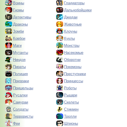
Воины
Гладиаторы
Гномы
Дальнобойщики
Детективы
Джедаи
Драконы
Животные
Зомби
Клоуны
Ковбои
Куклы
Маги
Монстры
Мутанты
Насекомые
Ниндзя
Оборотни
Пираты
Покемоны
Полиция
Преступники
Призраки
Принцессы
Пришельцы
Роботы
Русалки
Рыцари
Самураи
Скелеты
Солдаты
Стикмен
Террористы
Тролли
Феи
Шпионы