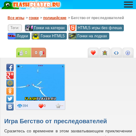
Все игры
>
гонки
>
полицейские
> Бегство от преследователей
Теги:
Гонки на катерах
HTML5 игры без флеша
Лодки
Гонки HTML5
Гонки на лодках
0
0
394
0
--
Игра Бегство от преследователей
Сразитесь со временем в этом захватывающем приключении