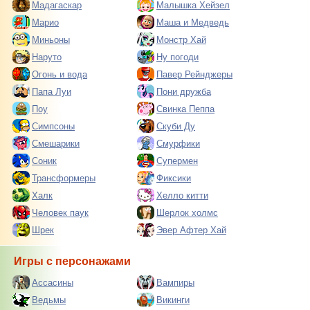
Мадагаскар
Малышка Хейзел
Марио
Маша и Медведь
Миньоны
Монстр Хай
Наруто
Ну погоди
Огонь и вода
Павер Рейнджеры
Папа Луи
Пони дружба
Поу
Свинка Пеппа
Симпсоны
Скуби Ду
Смешарики
Смурфики
Соник
Супермен
Трансформеры
Фиксики
Халк
Хелло китти
Человек паук
Шерлок холмс
Шрек
Эвер Афтер Хай
Игры с персонажами
Ассасины
Вампиры
Ведьмы
Викинги