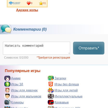
51937
9
81
Адские копы
Комментарии (0)
Отправить*
Символов:
0/1000
*Требуется регистрация
Популярные игры
Аниме
Загадки
Игры 3Д
Игры без флеша
Игры для девочек
Игры для детей
Игры для мальчиков
Интеллектуальные
Кликеры
Кровавые