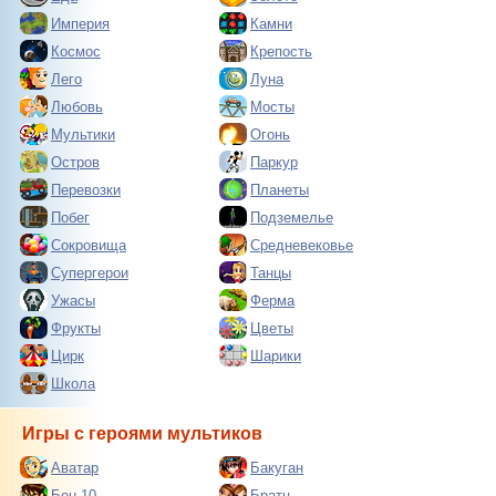
Империя
Камни
Космос
Крепость
Лего
Луна
Любовь
Мосты
Мультики
Огонь
Остров
Паркур
Перевозки
Планеты
Побег
Подземелье
Сокровища
Средневековье
Супергерои
Танцы
Ужасы
Ферма
Фрукты
Цветы
Цирк
Шарики
Школа
Игры с героями мультиков
Аватар
Бакуган
Бен 10
Братц