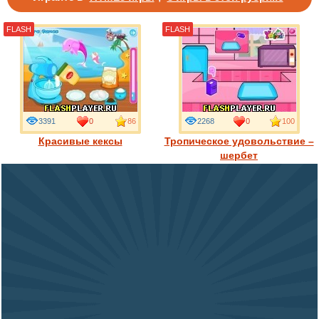
FLASH
FLASH
3391
0
86
2268
0
100
Красивые кексы
Тропическое удовольствие –
шербет