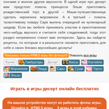
пончики и многие другие вкусности. В одной игре про десерт
вам предстоит помочь принцессе Эльзе приготовить
рождественский торт, в другой – Маше-путешественнице
сделать черничное мороженое. А в третьей – помочь
талантливому повару Саре выпечь очередной ее кулинарный
шедевр. Если вы любите принимать участие в приготовлении
чего-нибудь вкусного и считаете себя сладкоежкой, тогда этот
раздел непременно станет вам интересен. Здесь вы найдете
рецепты, по которым и в реальности сможете приготовить для
себя и своих близких вкуснейшие десерты!
Показаны только HTML5 игры без флеша!!!
Показать
все игры
Кухня
Гамбургеры
Десерт
Кексы
Коктейли
Мороженое
Пицца
Сары
Суши
Торты
Эльзы
Играть в игры десерт онлайн бесплатно
На вашем устройстве могут не работать флеш игры.
Играйте в
HTML5 игры
,
3 игры в этой рубрике