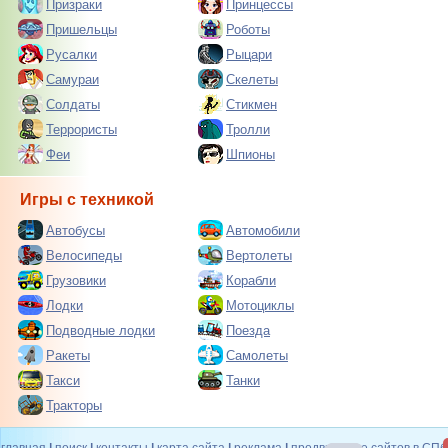
Призраки
Принцессы
Пришельцы
Роботы
Русалки
Рыцари
Самураи
Скелеты
Солдаты
Стикмен
Террористы
Тролли
Феи
Шпионы
Игры с техникой
Автобусы
Автомобили
Велосипеды
Вертолеты
Грузовики
Корабли
Лодки
Мотоциклы
Подводные лодки
Поезда
Ракеты
Самолеты
Такси
Танки
Тракторы