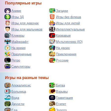
Популярные игры
Аниме
Загадки
Игры 3Д
Игры без флеша
Игры для девочек
Игры для детей
Игры для мальчиков
Интеллектуальные
Кликеры
Кровавые
Майнкрафт
Мультиплеер (IO)
На время
На двоих
Праздничные
Приключения
Ретро
Русские
Симуляторы
Игры на разные темы
Апокалипсис
Битва
Больница
Взрывы
Вода
Гравитация
Джунгли
Египет
Еда
Золото