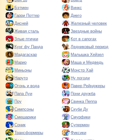
Бэтмен
Винкс
Гарри Поттер
Диего
Дисней
Железный человек
Живая сталь
Звездные войны
Злые птички
Кот в сапогах
Кунг фу Панда
Ледниковый период
Мадагаскар
Малышка Хейзел
Марио
Маша и Медведь
Миньоны
Монстр Хай
Наруто
Ну погоди
Огонь и вода
Павер Рейнджеры
Папа Луи
Пони дружба
Поу
Свинка Пеппа
Симпсоны
Скуби Ду
Смешарики
Смурфики
Соник
Супермен
Трансформеры
Фиксики