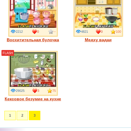
2212
0
--
4821
0
100
Восхитительная булочка
Медху вадаи
FLASH
29025
3
75
Кексовое безумие на кухне
1
2
3