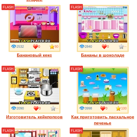
FLASH
FLASH
2532
0
80
2840
0
--
Банановый кекс
Бананы в шоколаде
FLASH
FLASH
2090
0
--
3998
0
100
Изготовитель кейкпопсов
Как приготовить пасхальное
печенье
FLASH
FLASH