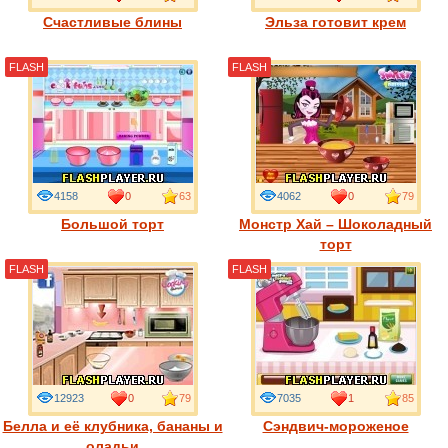
Счастливые блины
Эльза готовит крем
FLASH
FLASH
4158
0
63
4062
0
79
Большой торт
Монстр Хай – Шоколадный
торт
FLASH
FLASH
12923
0
79
7035
1
85
Белла и её клубника, бананы и
Сэндвич-мороженое
оладьи