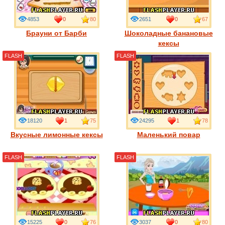
4853
0
80
2651
0
67
Брауни от Барби
Шоколадные банановые
кексы
FLASH
FLASH
18120
1
75
24295
1
78
Вкусные лимонные кексы
Маленький повар
FLASH
FLASH
15225
0
76
3037
0
80