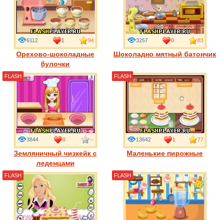
6112
1
94
3257
0
83
Орехово-шоколадные
Шоколадно мятный батончик
булочки
FLASH
FLASH
3844
0
--
13642
1
77
Земляничный чизкейк с
Маленькие пирожные
леденцами
FLASH
FLASH