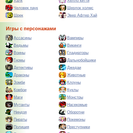
Халк
Хелло китти
Человек паук
Шерлок холмс
Шрек
Эвер Афтер Хай
Игры с персонажами
Ассасины
Вампиры
Ведьмы
Викинги
Воины
Гладиаторы
Гномы
Дальнобойщики
Детективы
Джедаи
Драконы
Животные
Зомби
Клоуны
Ковбои
Куклы
Маги
Монстры
Мутанты
Насекомые
Ниндзя
Оборотни
Пираты
Покемоны
Полиция
Преступники