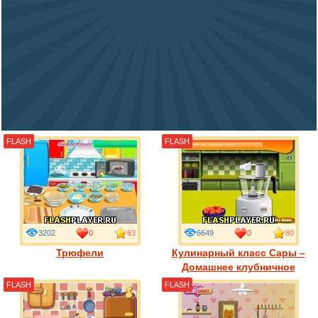
FLASH
FLASH
3202
0
63
6649
0
80
Трюфели
Кулинарный класс Сары –
Домашнее клубничное
мороженое
FLASH
FLASH