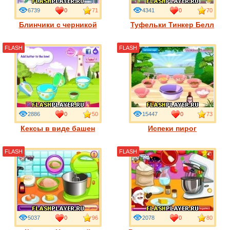
6739
0
71
4341
0
70
Блинчики с черникой
Туфельки Тинкер Белл
FLASH
FLASH
2886
0
50
15447
0
73
Кексы в виде башен
Испеки пирог
FLASH
FLASH
5037
0
96
2078
0
80