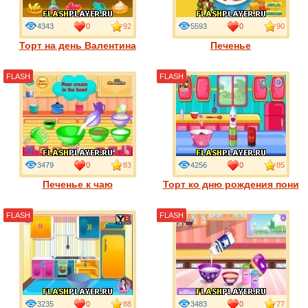
4343
0
92
5593
0
90
Торт на день Валентина
Печенье
FLASH
FLASH
3479
0
83
4256
0
85
Печенье к чаю
Торт ко дню рождения пони
FLASH
FLASH
3235
0
88
3483
0
77