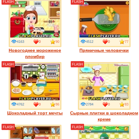
FLASH
FLASH
4163
0
90
4512
0
77
Новогоднее мороженое
Пряничные человечки
пломбир
FLASH
FLASH
4762
0
86
2784
0
83
Шоколадный торт мечты
Сырные плитки в шоколадном
креме
FLASH
FLASH