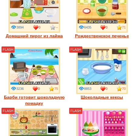
3894
0
--
6435
0
71
Домашний пирог из лайма
Рождественское печенье
FLASH
FLASH
3236
0
75
8853
0
70
Барби готовит шоколадную
Шоколадные кексы
помадку
FLASH
FLASH