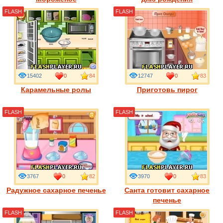
FLASH
FLASH
15402
0
84
12747
0
83
Карамельные ролы
Приготовь пирог
FLASH
FLASH
3767
0
82
3970
0
83
Радужное сахарное печенье
Санта готовит сахарное
печенье
FLASH
FLASH