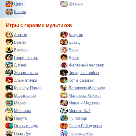
Цирк
Шарики
Школа
Игры с героями мультиков
Аватар
Бакуган
Бен 10
Братц
Бэтмен
Винкс
Гарри Поттер
Диего
Дисней
Железный человек
Живая сталь
Звездные войны
Злые птички
Кот в сапогах
Кунг фу Панда
Ледниковый период
Мадагаскар
Малышка Хейзел
Марио
Маша и Медведь
Миньоны
Монстр Хай
Наруто
Ну погоди
Огонь и вода
Павер Рейнджеры
Папа Луи
Пони дружба