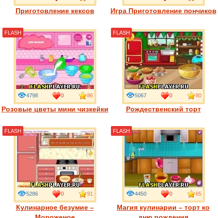
Приготовление кексов
Игра Приготовление пончиков
FLASH
FLASH
4798
0
86
5067
0
80
Розовые цветы мини чизкейки
Рождественский торт
FLASH
FLASH
5286
0
91
4450
0
65
Кулинарное безумие –
Магия кулинарии – торт ко
Мороженое
дню рождения