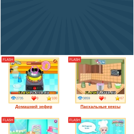
FLASH
FLASH
2735
0
100
3859
0
67
Домашний зефир
Пасхальные кексы
FLASH
FLASH