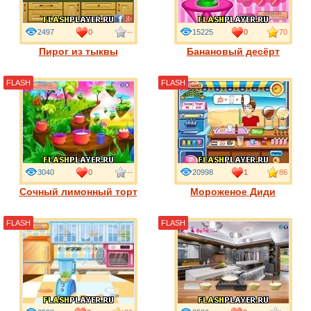
2497
0
--
15225
0
70
Пирог из тыквы
Банановый десёрт
FLASH
FLASH
3040
0
--
20998
1
86
Сочный лимонный торт
Мороженое Диди
FLASH
FLASH