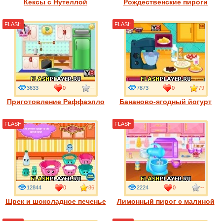
Кексы с Нутеллой
Рождественские пироги
FLASH
FLASH
3633
0
--
7873
0
79
Приготовление Раффаэлло
Бананово-ягодный йогурт
FLASH
FLASH
12844
0
86
2224
0
--
Шрек и шоколадное печенье
Лимонный пирог с малиной