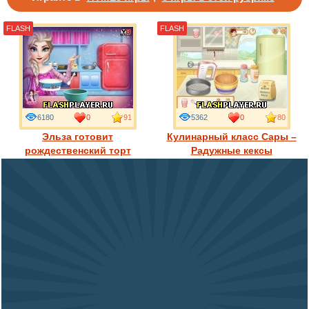
FLASH
FLASH
6180
0
91
5362
0
80
Эльза готовит
Кулинарный класс Сары –
рождественский торт
Радужные кексы