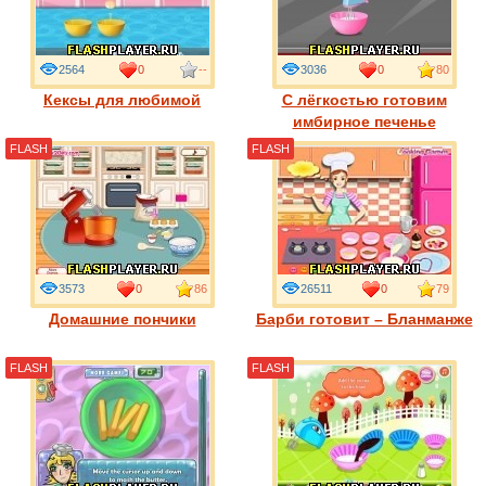
2564
0
--
3036
0
80
Кексы для любимой
С лёгкостью готовим
имбирное печенье
FLASH
FLASH
3573
0
86
26511
0
79
Домашние пончики
Барби готовит – Бланманже
FLASH
FLASH