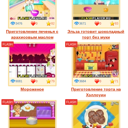
3476
0
82
3671
0
83
Приготовление печенья с
Эльза готовит шоколадный
арахисовым маслом
торт без муки
FLASH
FLASH
9081
0
79
3684
0
71
Мороженое
Приготовление торта на
Хэллоуин
FLASH
FLASH