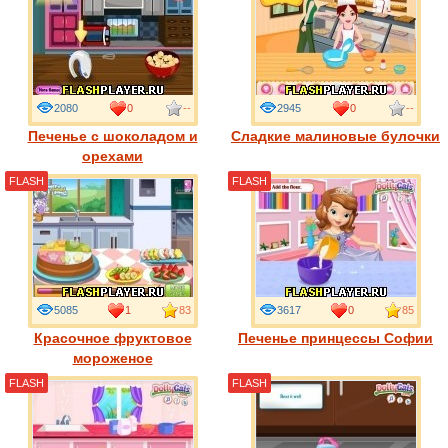
2080
0
--
2945
0
--
Печенье с шоколадом и
Сладкие малиновые булочки
орехами
FLASH
FLASH
5085
1
83
3617
0
85
Красочное фруктовое
Печенье принцессы Софии
мороженое
FLASH
FLASH