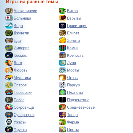
Игры на разные темы
Апокалипсис
Битва
Больница
Взрывы
Вода
Гравитация
Джунгли
Египет
Еда
Золото
Империя
Камни
Космос
Крепость
Лего
Луна
Любовь
Мосты
Мультики
Огонь
Остров
Паркур
Перевозки
Планеты
Побег
Подземелье
Сокровища
Средневековье
Супергерои
Танцы
Ужасы
Ферма
Фрукты
Цветы