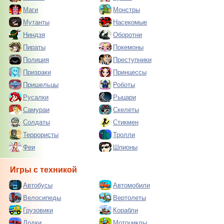
Маги
Монстры
Мутанты
Насекомые
Ниндзя
Оборотни
Пираты
Покемоны
Полиция
Преступники
Призраки
Принцессы
Пришельцы
Роботы
Русалки
Рыцари
Самураи
Скелеты
Солдаты
Стикмен
Террористы
Тролли
Феи
Шпионы
Игры с техникой
Автобусы
Автомобили
Велосипеды
Вертолеты
Грузовики
Корабли
Лодки
Мотоциклы