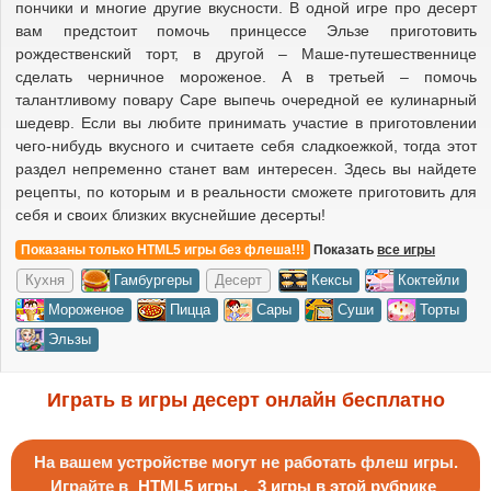
пончики и многие другие вкусности. В одной игре про десерт
вам предстоит помочь принцессе Эльзе приготовить
рождественский торт, в другой – Маше-путешественнице
сделать черничное мороженое. А в третьей – помочь
талантливому повару Саре выпечь очередной ее кулинарный
шедевр. Если вы любите принимать участие в приготовлении
чего-нибудь вкусного и считаете себя сладкоежкой, тогда этот
раздел непременно станет вам интересен. Здесь вы найдете
рецепты, по которым и в реальности сможете приготовить для
себя и своих близких вкуснейшие десерты!
Показаны только HTML5 игры без флеша!!!
Показать
все игры
Кухня
Гамбургеры
Десерт
Кексы
Коктейли
Мороженое
Пицца
Сары
Суши
Торты
Эльзы
Играть в игры десерт онлайн бесплатно
На вашем устройстве могут не работать флеш игры.
Играйте в
HTML5 игры
,
3 игры в этой рубрике