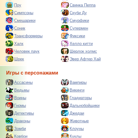
Поу
Свинка Пеппа
Симпсоны
Скуби Ду
Смешарики
Смурфики
Соник
Супермен
Трансформеры
Фиксики
Халк
Хелло китти
Человек паук
Шерлок холмс
Шрек
Эвер Афтер Хай
Игры с персонажами
Ассасины
Вампиры
Ведьмы
Викинги
Воины
Гладиаторы
Гномы
Дальнобойщики
Детективы
Джедаи
Драконы
Животные
Зомби
Клоуны
Ковбои
Куклы