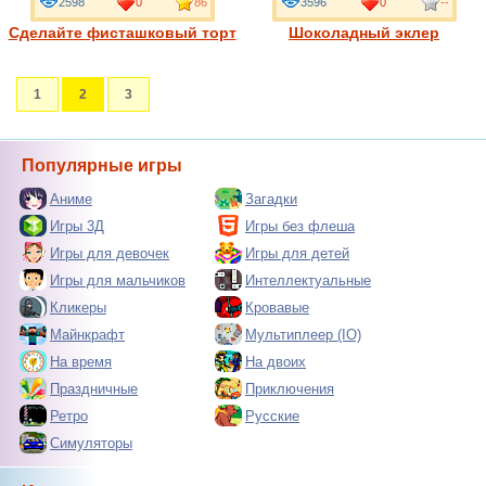
2598
0
86
3596
0
--
Сделайте фисташковый торт
Шоколадный эклер
1
2
3
Популярные игры
Аниме
Загадки
Игры 3Д
Игры без флеша
Игры для девочек
Игры для детей
Игры для мальчиков
Интеллектуальные
Кликеры
Кровавые
Майнкрафт
Мультиплеер (IO)
На время
На двоих
Праздничные
Приключения
Ретро
Русские
Симуляторы