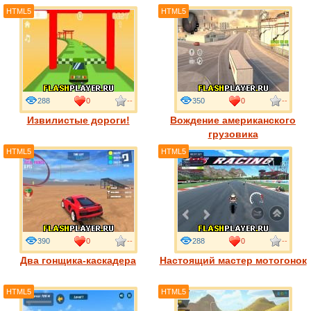
HTML5
HTML5
288
0
--
350
0
--
Извилистые дороги!
Вождение американского
грузовика
HTML5
HTML5
390
0
--
288
0
--
Два гонщика-каскадера
Настоящий мастер мотогонок
HTML5
HTML5