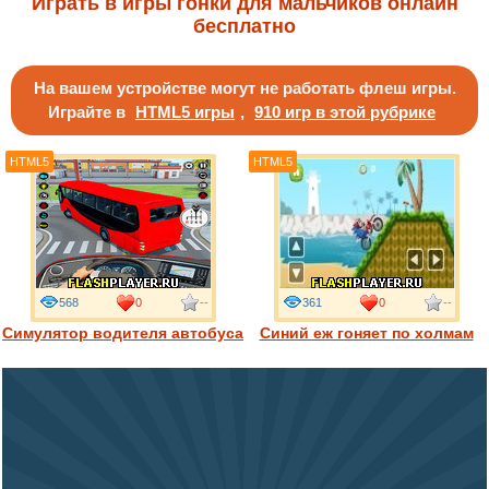
Играть в игры гонки для мальчиков онлайн
бесплатно
На вашем устройстве могут не работать флеш игры.
Играйте в
HTML5 игры
,
910 игр в этой рубрике
HTML5
HTML5
568
0
--
361
0
--
Симулятор водителя автобуса
Синий еж гоняет по холмам