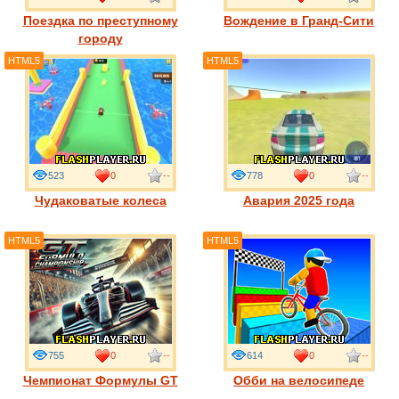
Поездка по преступному
Вождение в Гранд-Сити
городу
HTML5
HTML5
523
0
--
778
0
--
Чудаковатые колеса
Авария 2025 года
HTML5
HTML5
755
0
--
614
0
--
Чемпионат Формулы GT
Обби на велосипеде