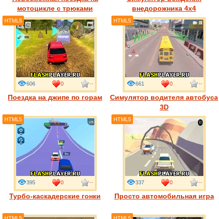
мотоцикле с трюками
внедорожника 4x4
HTML5
HTML5
606
0
--
661
0
--
Поездка на джипе по горам
Симулятор водителя автобуса
3D
HTML5
HTML5
395
0
--
337
0
--
Турбо-каскадерские гонки
Просто автомобильная игра
HTML5
HTML5