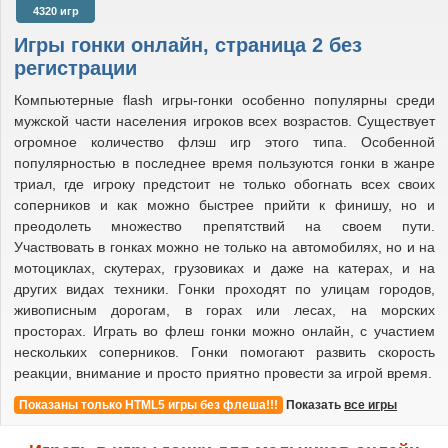
снегоходы
4320 игр
такси
танки
Игры гонки онлайн, страница 2 без
тракторы
регистрации
формула 1
фуры
Компьютерные flash игры-гонки особенно популярны среди
мужской части населения игроков всех возрастов. Существует
огромное количество флэш игр этого типа. Особенной
популярностью в последнее время пользуются гонки в жанре
триал, где игроку предстоит не только обогнать всех своих
соперников и как можно быстрее прийти к финишу, но и
преодолеть множество препятствий на своем пути.
Участвовать в гонках можно не только на автомобилях, но и на
мотоциклах, скутерах, грузовиках и даже на катерах, и на
других видах техники. Гонки проходят по улицам городов,
живописным дорогам, в горах или лесах, на морских
просторах. Играть во флеш гонки можно онлайн, с участием
нескольких соперников. Гонки помогают развить скорость
реакции, внимание и просто приятно провести за игрой время.
Показаны только HTML5 игры без флеша!!!
Показать
все игры