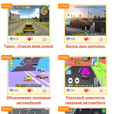
HTML5
HTML5
815
0
--
396
0
--
Такси - Отвези меня домой
Вызов драг-рейсинга
HTML5
HTML5
420
0
--
397
0
--
Объединение трюковых
Реальный симулятор
автомобилей
парковки автомобиля
HTML5
HTML5