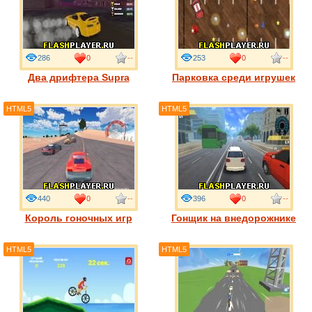
286
0
--
253
0
--
Два дрифтера Supra
Парковка среди игрушек
HTML5
HTML5
440
0
--
396
0
--
Король гоночных игр
Гонщик на внедорожнике
HTML5
HTML5