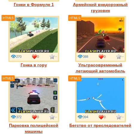
Гонки в Формуле 1
Армейский внедорожный
грузовик
HTML5
HTML5
270
0
--
388
0
--
Гонка в гору
Ультрасовременный
летающий автомобиль
HTML5
HTML5
372
0
--
394
0
--
Парковка полицейской
Бегство от преследователей
машины