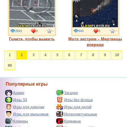
2691
0
--
640
0
--
Гоните, чтобы выжить
Мото экстрим – Мертвецы
впереди
1
2
3
4
5
6
7
8
9
10
80
Популярные игры
Аниме
Загадки
Игры 3Д
Игры без флеша
Игры для девочек
Игры для детей
Игры для мальчиков
Интеллектуальные
Кликеры
Кровавые