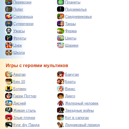
Перевозки
Планеты
Побег
Подземелье
Сокровища
Средневековье
Супергерои
Танцы
Ужасы
Ферма
Фрукты
Цветы
Цирк
Шарики
Школа
Игры с героями мультиков
Аватар
Бакуган
Бен 10
Братц
Бэтмен
Винкс
Гарри Поттер
Диего
Дисней
Железный человек
Живая сталь
Звездные войны
Злые птички
Кот в сапогах
Кунг фу Панда
Ледниковый период