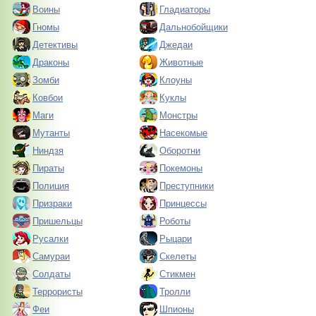
Воины
Гладиаторы
Гномы
Дальнобойщики
Детективы
Джедаи
Драконы
Животные
Зомби
Клоуны
Ковбои
Куклы
Маги
Монстры
Мутанты
Насекомые
Ниндзя
Оборотни
Пираты
Покемоны
Полиция
Преступники
Призраки
Принцессы
Пришельцы
Роботы
Русалки
Рыцари
Самураи
Скелеты
Солдаты
Стикмен
Террористы
Тролли
Феи
Шпионы