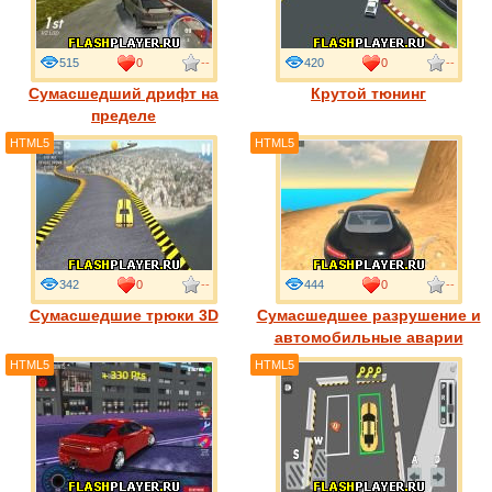
515
0
--
420
0
--
Сумасшедший дрифт на
Крутой тюнинг
пределе
HTML5
HTML5
342
0
--
444
0
--
Сумасшедшие трюки 3D
Сумасшедшее разрушение и
автомобильные аварии
HTML5
HTML5