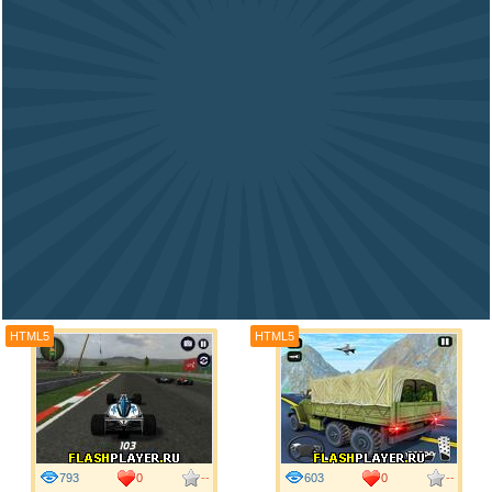
HTML5
HTML5
793
0
--
603
0
--