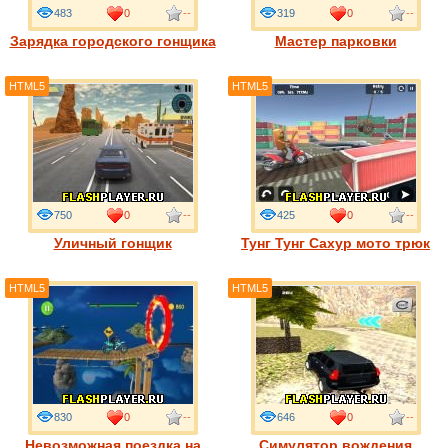
483
0
--
319
0
--
Зарядка городского гонщика
Мастер парковки
HTML5
HTML5
750
0
--
425
0
--
Уличный гонщик
Тунг Тунг Сахур мото трюк
HTML5
HTML5
830
0
--
646
0
--
Невозможная поездка на
Симулятор вождения