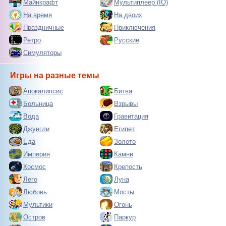
Майнкрафт
Мультиплеер (IO)
На время
На двоих
Праздничные
Приключения
Ретро
Русские
Симуляторы
Игры на разные темы
Апокалипсис
Битва
Больница
Взрывы
Вода
Гравитация
Джунгли
Египет
Еда
Золото
Империя
Камни
Космос
Крепость
Лего
Луна
Любовь
Мосты
Мультики
Огонь
Остров
Паркур