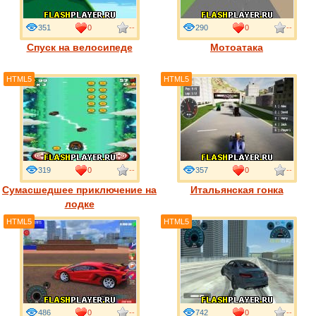
351
0
--
290
0
--
Спуск на велосипеде
Мотоатака
HTML5
HTML5
319
0
--
357
0
--
Сумасшедшее приключение на
Итальянская гонка
лодке
HTML5
HTML5
486
0
--
742
0
--