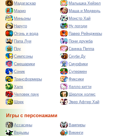
Мадагаскар
Малышка Хейзел
Марио
Маша и Медведь
Миньоны
Монстр Хай
Наруто
Ну погоди
Огонь и вода
Павер Рейнджеры
Папа Луи
Пони дружба
Поу
Свинка Пеппа
Симпсоны
Скуби Ду
Смешарики
Смурфики
Соник
Супермен
Трансформеры
Фиксики
Халк
Хелло китти
Человек паук
Шерлок холмс
Шрек
Эвер Афтер Хай
Игры с персонажами
Ассасины
Вампиры
Ведьмы
Викинги