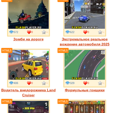
572
0
--
622
0
--
Зомби на дороге
Экстремальное реальное
вождение автомобиля 2025
HTML5
HTML5
406
0
--
329
0
--
Водитель внедорожника Land
Формульные гонщики
Cruiser
HTML5
HTML5